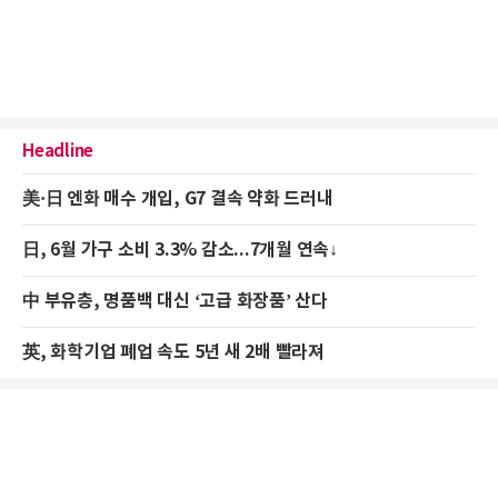
Headline
美·日 엔화 매수 개입, G7 결속 약화 드러내
日, 6월 가구 소비 3.3% 감소...7개월 연속↓
中 부유층, 명품백 대신 ‘고급 화장품’ 산다
英, 화학기업 폐업 속도 5년 새 2배 빨라져