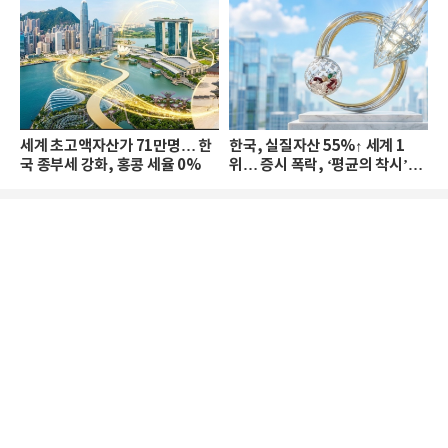
세계 초고액자산가 71만명… 한
한국, 실질자산 55%↑ 세계 1
국 종부세 강화, 홍콩 세율 0%
위… 증시 폭락, ‘평균의 착시’와
부의 유동성 위기