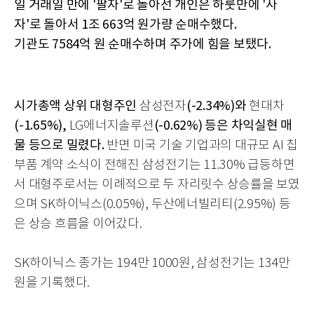
일 거래일 만에 '팔자'로 돌아선 개인은 하룻만에 '사
자'로 돌아서 1조 663억 원가량 순매수했다.
기관도 7584억 원 순매수하며 주가에 힘을 보탰다.
시가총액 상위 대형주인
(-2.34%)와
삼성전자
현대차
(-1.65%),
(-0.62%) 등은 차익실현 매
LG에너지솔루션
물 등으로 밀렸다.
반면 미국 기술 기업과의 대규모 AI 칩
부품 계약 소식이 전해진
삼성전기는
11.30% 급등하면
서 대형주로서는 이례적으로 두 자리릿수 상승률을 보였
으며
SK하이닉스
(0.05%),
두산에너빌리티
(2.95%) 등
은 상승 흐름을 이어갔다.
SK하이닉스 종가는 194만 1000원, 삼성전기는 134만
원을 기록했다.