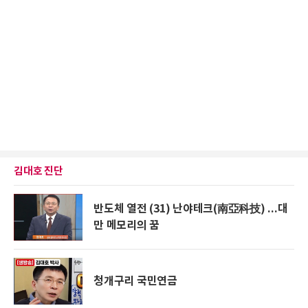
김대호 진단
반도체 열전 (31) 난야테크(南亞科技) ...대
만 메모리의 꿈
청개구리 국민연금