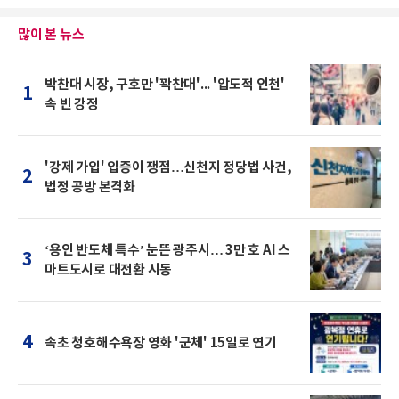
많이 본 뉴스
박찬대 시장, 구호만 '꽉찬대'... '압도적 인천'
1
속 빈 강정
'강제 가입' 입증이 쟁점…신천지 정당법 사건,
2
법정 공방 본격화
‘용인 반도체 특수’ 눈뜬 광주시… 3만 호 AI 스
3
마트도시로 대전환 시동
4
속초 청호해수욕장 영화 '군체' 15일로 연기