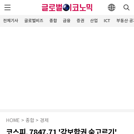
전체기사
글로벌비즈
종합
금융
증권
산업
ICT
부동산·공
HOME
>
종합
>
경제
코스피, 7847.71 '강보합권 숨고르기'