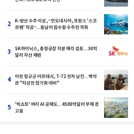
K-방산 수주 이상, “인도네시아, 프랑스 '스코
2
르펜' 착공”…동남아 잠수함 수주전 격화
SK하이닉스, 충칭공장 지분 매각 검토…30억
3
달러 자산 재편
이란 정규군 아르테시, T-72 전차 남진…백악
4
관 "지상전 장기화 대비"
'빅쇼트' 버리 AI 공매도…4500억달러 부채 경
5
고음