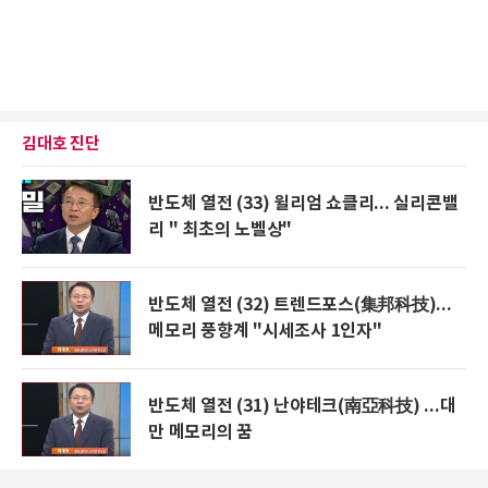
김대호 진단
반도체 열전 (33) 윌리엄 쇼클리... 실리콘밸
리 " 최초의 노벨상"
반도체 열전 (32) 트렌드포스(集邦科技)...
메모리 풍향계 "시세조사 1인자"
반도체 열전 (31) 난야테크(南亞科技) ...대
만 메모리의 꿈