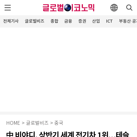
전체기사
글로벌비즈
종합
금융
증권
산업
ICT
부동산·공
HOME
>
글로벌비즈
>
중국
中 비야디, 상반기 세계 전기차 1위…테슬