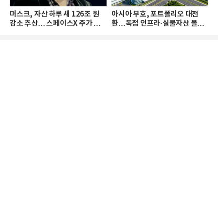
머스크, 자산 하루 새 126조 원
아시아 부호, 포트폴리오 대전
감소 추산… 스페이스X 주가 하
환…독점 인프라·실물자산 몰린
락 때문
다