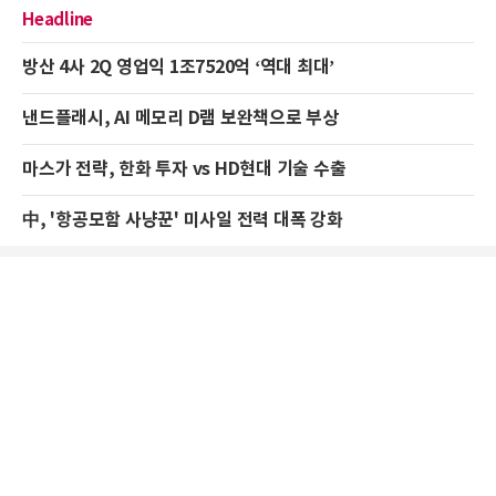
Headline
방산 4사 2Q 영업익 1조7520억 ‘역대 최대’
낸드플래시, AI 메모리 D램 보완책으로 부상
마스가 전략, 한화 투자 vs HD현대 기술 수출
中, '항공모함 사냥꾼' 미사일 전력 대폭 강화