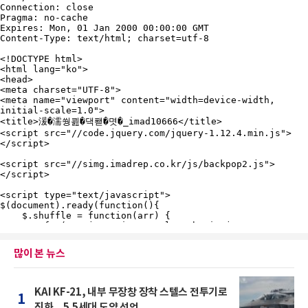
많이 본 뉴스
KAI KF-21, 내부 무장창 장착 스텔스 전투기로
1
진화…5.5세대 도약 선언