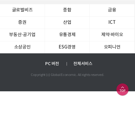
글로벌비즈
종합
금융
증권
산업
ICT
부동산·공기업
유통경제
제약∙바이오
소상공인
ESG경영
오피니언
PC 버전
전체서비스
Copyright (c) Global Economic. All rights reserved.