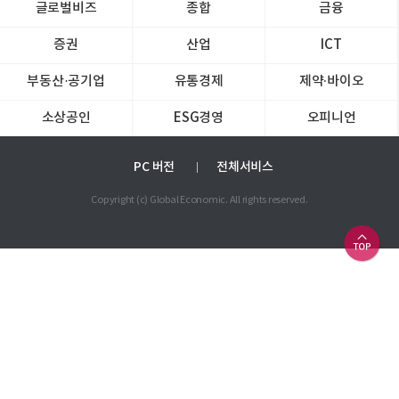
글로벌비즈
종합
금융
증권
산업
ICT
부동산·공기업
유통경제
제약∙바이오
소상공인
ESG경영
오피니언
PC 버전
전체서비스
Copyright (c) Global Economic. All rights reserved.