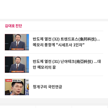
김대호 진단
반도체 열전 (32) 트렌드포스(集邦科技)...
메모리 풍향계 "시세조사 1인자"
반도체 열전 (31) 난야테크(南亞科技) ...대
만 메모리의 꿈
청개구리 국민연금