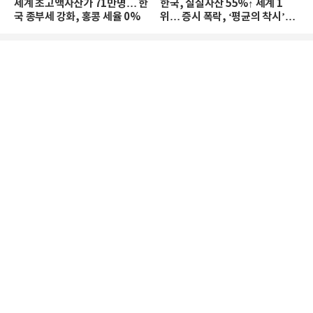
세계 초고액자산가 71만명… 한
한국, 실질자산 55%↑ 세계 1
국 종부세 강화, 홍콩 세율 0%
위… 증시 폭락, ‘평균의 착시’와
부의 유동성 위기