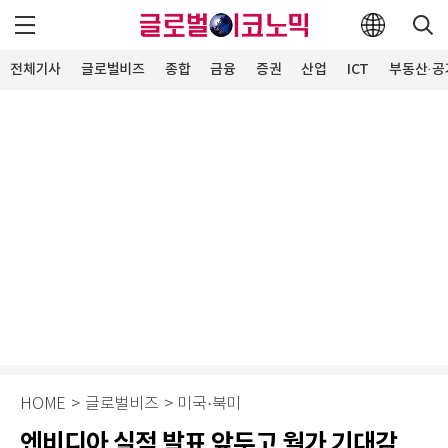
전체기사
글로벌비즈
종합
금융
증권
산업
ICT
부동산·공
HOME
>
글로벌비즈
>
미국·북미
엔비디아 실적 발표 앞두고 월가 기대감