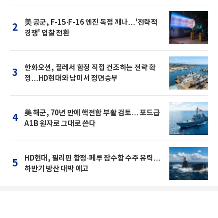
美 공군, F-15·F-16 엔진 독점 깨나…'전략적
2
경쟁' 입찰 전환
한화오션, 칠레서 함정 직접 건조하는 전략 확
3
정…HD현대와 남미서 정면승부
美 해군, 70년 만에 핵전함 부활 검토… 포드급
4
A1B 원자로 그대로 쓴다
HD현대, 필리핀 함정·페루 잠수함 수주 유력…
5
하반기 방산 대박 예고