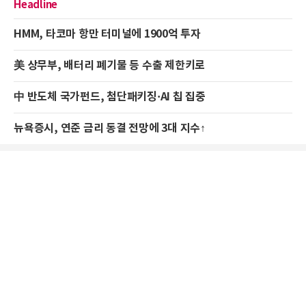
Headline
HMM, 타코마 항만 터미널에 1900억 투자
美 상무부, 배터리 폐기물 등 수출 제한키로
中 반도체 국가펀드, 첨단패키징·AI 칩 집중
뉴욕증시, 연준 금리 동결 전망에 3대 지수↑