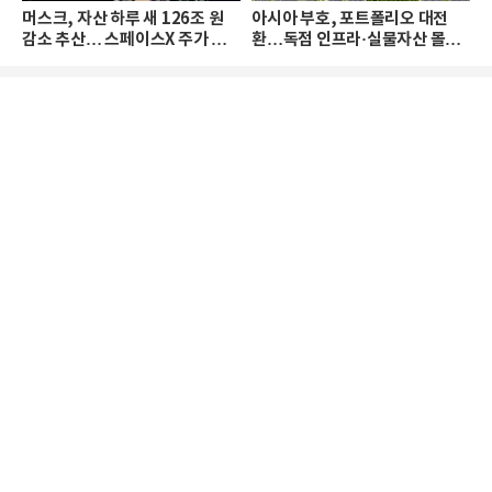
머스크, 자산 하루 새 126조 원
아시아 부호, 포트폴리오 대전
감소 추산… 스페이스X 주가 하
환…독점 인프라·실물자산 몰린
락 때문
다