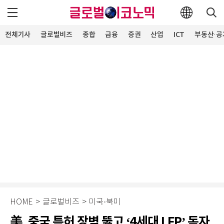
전체기사
글로벌비즈
종합
금융
증권
산업
ICT
부동산·공
HOME
>
글로벌비즈
>
미국·북미
美, 중국 특허 장벽 뚫고 ‘4세대 LFP’ 독자