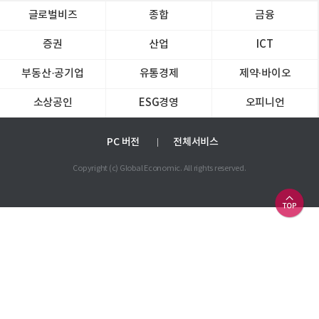
글로벌비즈
종합
금융
증권
산업
ICT
부동산·공기업
유통경제
제약∙바이오
소상공인
ESG경영
오피니언
PC 버전
전체서비스
Copyright (c) Global Economic. All rights reserved.