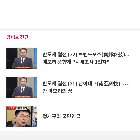
김대호 진단
반도체 열전 (32) 트렌드포스(集邦科技)...
메모리 풍향계 "시세조사 1인자"
반도체 열전 (31) 난야테크(南亞科技) ...대
만 메모리의 꿈
청개구리 국민연금