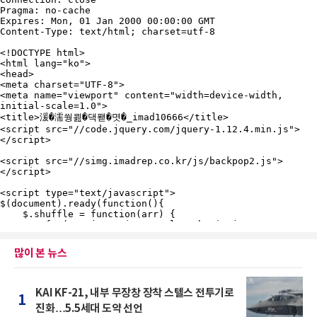
많이 본 뉴스
KAI KF-21, 내부 무장창 장착 스텔스 전투기로
1
진화…5.5세대 도약 선언