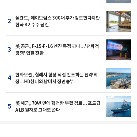
폴란드, 에이브럼스 300대 추가 검토한다지만
2
한국 K2 수주 굳건
美 공군, F-15·F-16 엔진 독점 깨나…'전략적
3
경쟁' 입찰 전환
한화오션, 칠레서 함정 직접 건조하는 전략 확
4
정…HD현대와 남미서 정면승부
美 해군, 70년 만에 핵전함 부활 검토… 포드급
5
A1B 원자로 그대로 쓴다