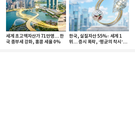
세계 초고액자산가 71만명… 한
한국, 실질자산 55%↑ 세계 1
국 종부세 강화, 홍콩 세율 0%
위… 증시 폭락, ‘평균의 착시’와
부의 유동성 위기