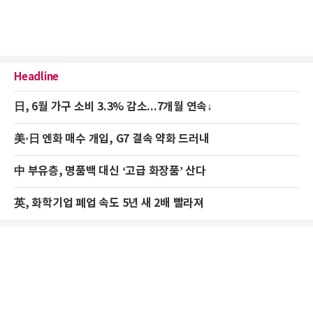
Headline
日, 6월 가구 소비 3.3% 감소...7개월 연속↓
美·日 엔화 매수 개입, G7 결속 약화 드러내
中 부유층, 명품백 대신 ‘고급 화장품’ 산다
英, 화학기업 폐업 속도 5년 새 2배 빨라져