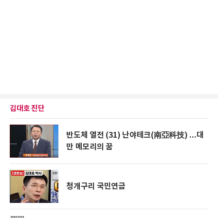
김대호 진단
반도체 열전 (31) 난야테크(南亞科技) ...대
만 메모리의 꿈
청개구리 국민연금