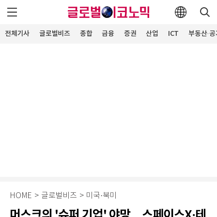
전체기사
글로벌비즈
종합
금융
증권
산업
ICT
부동산·공
HOME
>
글로벌비즈
>
미국·북미
머스크의 '슈퍼 기업' 야망…스페이스X·테