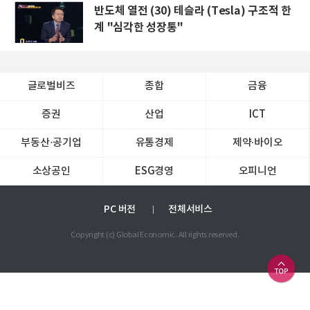
반도체 열전 (30) 테슬라 (Tesla) 구조적 한
계 "심각한 성장통"
글로벌비즈
종합
금융
증권
산업
ICT
부동산·공기업
유통경제
제약∙바이오
소상공인
ESG경영
오피니언
PC 버전
전체서비스
Copyright (c) Global Economic. All rights reserved.