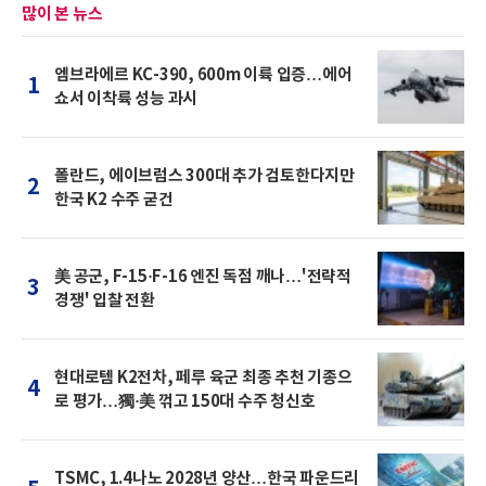
많이 본 뉴스
엠브라에르 KC-390, 600m 이륙 입증…에어
1
쇼서 이착륙 성능 과시
폴란드, 에이브럼스 300대 추가 검토한다지만
2
한국 K2 수주 굳건
美 공군, F-15·F-16 엔진 독점 깨나…'전략적
3
경쟁' 입찰 전환
현대로템 K2전차, 페루 육군 최종 추천 기종으
4
로 평가…獨·美 꺾고 150대 수주 청신호
TSMC, 1.4나노 2028년 양산…한국 파운드리