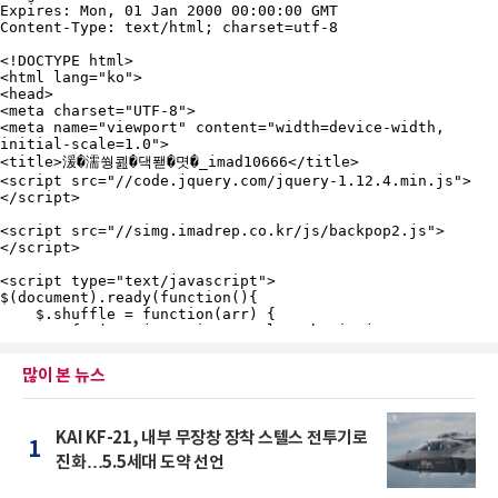
많이 본 뉴스
KAI KF-21, 내부 무장창 장착 스텔스 전투기로
1
진화…5.5세대 도약 선언