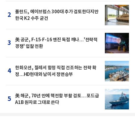
폴란드, 에이브럼스 300대 추가 검토한다지만
2
한국 K2 수주 굳건
美 공군, F-15·F-16 엔진 독점 깨나…'전략적
3
경쟁' 입찰 전환
한화오션, 칠레서 함정 직접 건조하는 전략 확
4
정…HD현대와 남미서 정면승부
美 해군, 70년 만에 핵전함 부활 검토… 포드급
5
A1B 원자로 그대로 쓴다