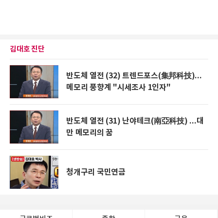
김대호 진단
반도체 열전 (32) 트렌드포스(集邦科技)...
메모리 풍향계 "시세조사 1인자"
반도체 열전 (31) 난야테크(南亞科技) ...대
만 메모리의 꿈
청개구리 국민연금