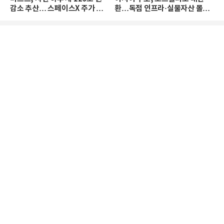
감소 추산… 스페이스X 주가 하
환…독점 인프라·실물자산 몰린
락 때문
다