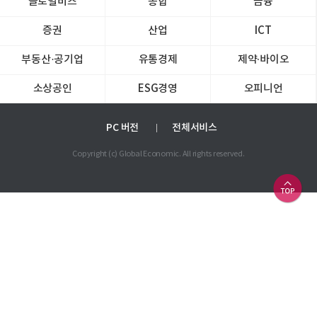
글로벌비즈
종합
금융
증권
산업
ICT
부동산·공기업
유통경제
제약∙바이오
소상공인
ESG경영
오피니언
PC 버전
전체서비스
Copyright (c) Global Economic. All rights reserved.