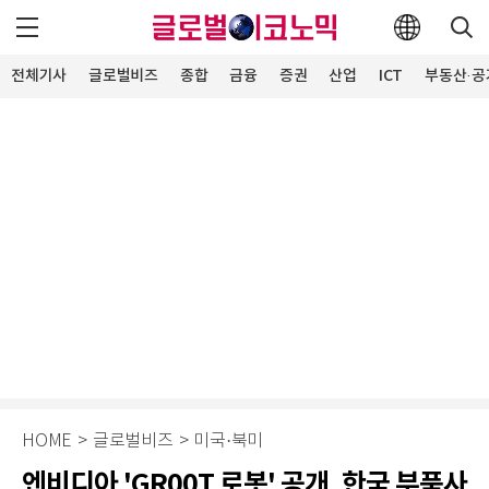
전체기사
글로벌비즈
종합
금융
증권
산업
ICT
부동산·공
HOME
>
글로벌비즈
>
미국·북미
엔비디아 'GR00T 로봇' 공개, 한국 부품사