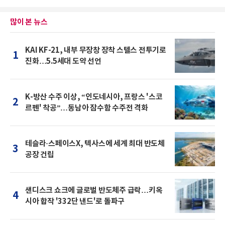
많이 본 뉴스
KAI KF-21, 내부 무장창 장착 스텔스 전투기로
1
진화…5.5세대 도약 선언
K-방산 수주 이상, “인도네시아, 프랑스 '스코
2
르펜' 착공”…동남아 잠수함 수주전 격화
테슬라·스페이스X, 텍사스에 세계 최대 반도체
3
공장 건립
샌디스크 쇼크에 글로벌 반도체주 급락…키옥
4
시아 합작 '332단 낸드'로 돌파구