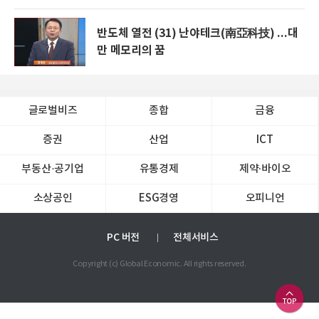
반도체 열전 (31) 난야테크(南亞科技) ...대
만 메모리의 꿈
글로벌비즈
종합
금융
증권
산업
ICT
부동산·공기업
유통경제
제약∙바이오
소상공인
ESG경영
오피니언
PC 버전
전체서비스
Copyright (c) Global Economic. All rights reserved.