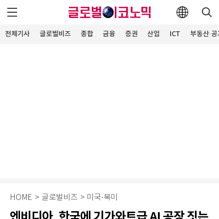
전체기사
글로벌비즈
종합
금융
증권
산업
ICT
부동산·공
HOME
>
글로벌비즈
>
미국·북미
엔비디아, 한국에 기가와트급 AI 공장 짓는