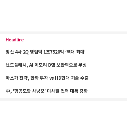
Headline
방산 4사 2Q 영업익 1조7520억 ‘역대 최대’
낸드플래시, AI 메모리 D램 보완책으로 부상
마스가 전략, 한화 투자 vs HD현대 기술 수출
中, '항공모함 사냥꾼' 미사일 전력 대폭 강화