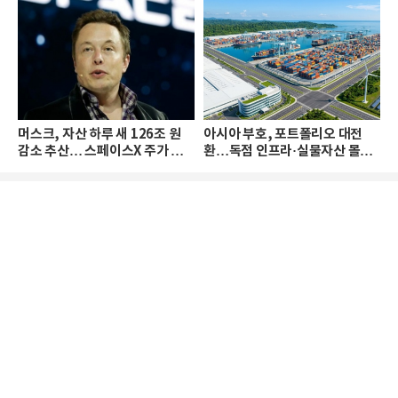
머스크, 자산 하루 새 126조 원
아시아 부호, 포트폴리오 대전
감소 추산… 스페이스X 주가 하
환…독점 인프라·실물자산 몰린
락 때문
다