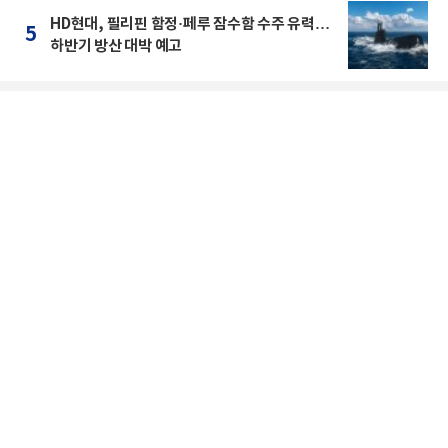
HD현대, 필리핀 함정·페루 잠수함 수주 유력…
5
하반기 방산 대박 예고