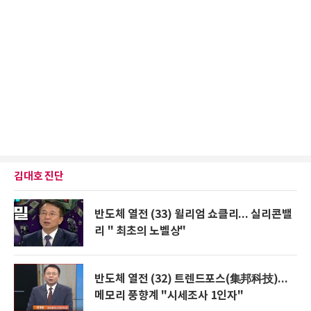
김대호 진단
반도체 열전 (33) 윌리엄 쇼클리... 실리콘밸
리 " 최초의 노벨상"
반도체 열전 (32) 트렌드포스(集邦科技)...
메모리 풍향계 "시세조사 1인자"