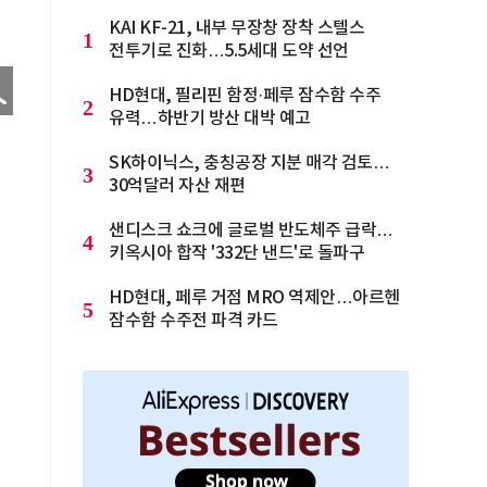
KAI KF-21, 내부 무장창 장착 스텔스
1
전투기로 진화…5.5세대 도약 선언
HD현대, 필리핀 함정·페루 잠수함 수주
2
유력…하반기 방산 대박 예고
SK하이닉스, 충칭공장 지분 매각 검토…
3
30억달러 자산 재편
샌디스크 쇼크에 글로벌 반도체주 급락…
4
키옥시아 합작 '332단 낸드'로 돌파구
HD현대, 페루 거점 MRO 역제안…아르헨
5
잠수함 수주전 파격 카드