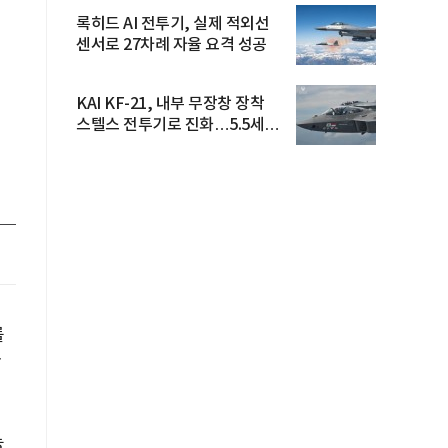
록히드 AI 전투기, 실제 적외선
센서로 27차례 자율 요격 성공
KAI KF-21, 내부 무장창 장착
스텔스 전투기로 진화…5.5세대
도...
를
산
능