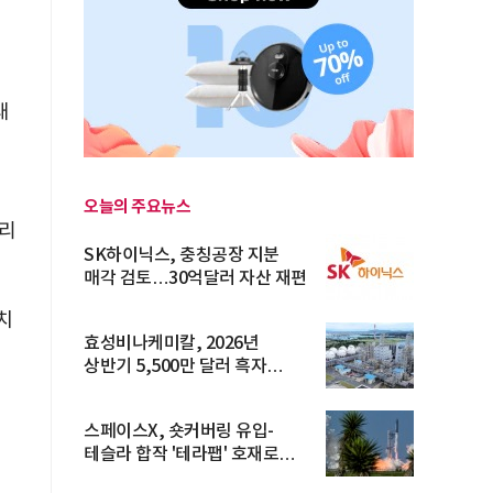
대
오늘의 주요뉴스
시리
SK하이닉스, 충칭공장 지분
매각 검토…30억달러 자산 재편
치
효성비나케미칼, 2026년
상반기 5,500만 달러 흑자
전환… 4대 체...
스페이스X, 숏커버링 유입-
테슬라 합작 '테라팹' 호재로
15.83% ...