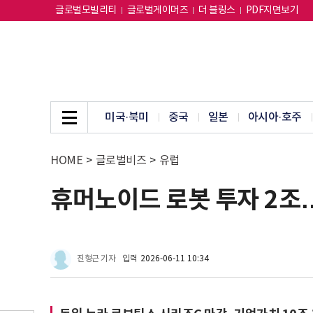
글로벌모빌리티
글로벌게이머즈
더 블링스
PDF지면보기
미국·북미
중국
일본
아시아·호주
HOME
>
글로벌비즈
>
유럽
휴머노이드 로봇 투자 2조
진형근 기자
입력
2026-06-11 10:34