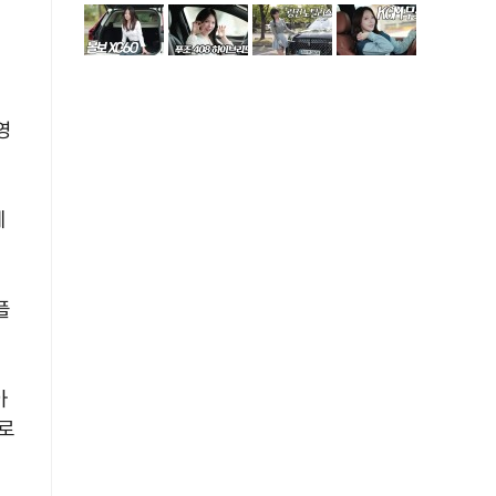
영
에
플
아
로