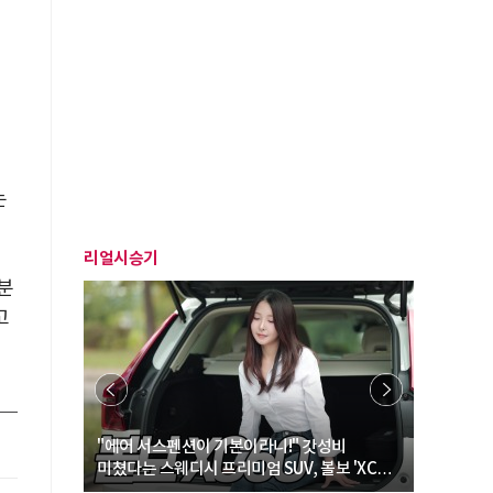
는
리얼시승기
분
고
… “여성·
"에어 서스펜션이 기본이라니!" 갓성비
"디자인 대
미쳤다는 스웨디시 프리미엄 SUV, 볼보 'XC60
크로스오버
B5 울트라'