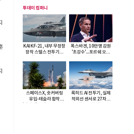
투데이 컴퍼니
지
KAI KF-21, 내부 무장창
폭스바겐, 10만명 감원
훈
장착 스텔스 전투기로
'초강수'...포르쉐 오너
진화…5.5세대 도약
직접 경고
선언
지
스페이스X, 숏커버링
록히드 AI 전투기, 실제
유입-테슬라 합작
적외선 센서로 27차례
'테라팹' 호재로 15.83%
자율 요격 성공
급등