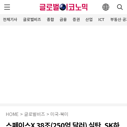
전체기사
글로벌비즈
종합
금융
증권
산업
ICT
부동산·공
HOME
>
글로벌비즈
>
미국·북미
스페이스X 38조(250억 달러) 실탄, SK하