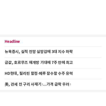
Headline
뉴욕증시, 실적 전망 실망감에 3대 지수 하락
금값, 호르무즈 재개방 기대에 7주 만에 최고
HD현대, 필리핀 함정·페루 잠수함 수주 유력
美, 관세 전 구리 사재기↑...가격 급락 우려↑