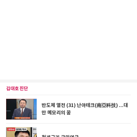
김대호 진단
반도체 열전 (31) 난야테크(南亞科技) ...대
만 메모리의 꿈