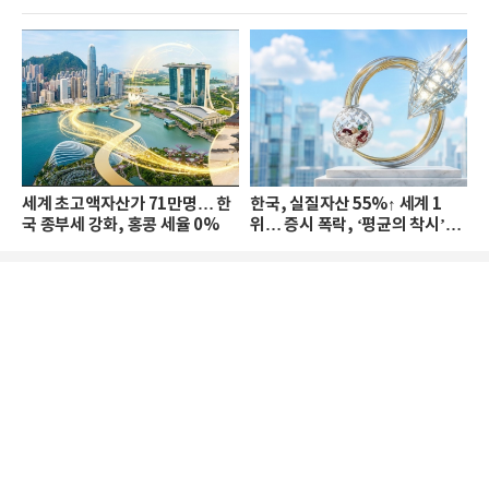
세계 초고액자산가 71만명… 한
한국, 실질자산 55%↑ 세계 1
국 종부세 강화, 홍콩 세율 0%
위… 증시 폭락, ‘평균의 착시’와
부의 유동성 위기