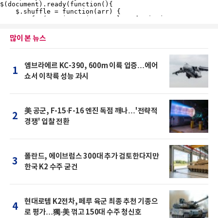
많이 본 뉴스
엠브라에르 KC-390, 600m 이륙 입증…에어
1
쇼서 이착륙 성능 과시
美 공군, F-15·F-16 엔진 독점 깨나…'전략적
2
경쟁' 입찰 전환
폴란드, 에이브럼스 300대 추가 검토한다지만
3
한국 K2 수주 굳건
현대로템 K2전차, 페루 육군 최종 추천 기종으
4
로 평가…獨·美 꺾고 150대 수주 청신호