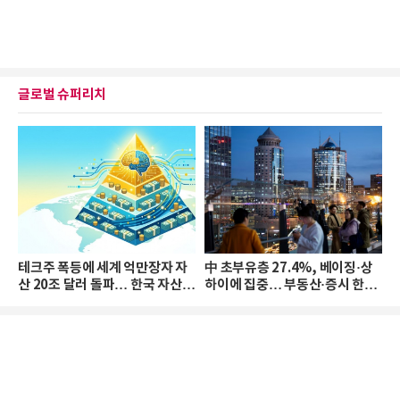
글로벌 슈퍼리치
테크주 폭등에 세계 억만장자 자
中 초부유층 27.4%, 베이징·상
산 20조 달러 돌파… 한국 자산
하이에 집중… 부동산·증시 한파
격차 확대
로 자산은 소폭 감소