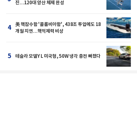
진…120대 양산 체제 완성
美 핵잠수함 '콜롬비아함', 438조 투입에도 18
4
개월 지연…핵억제력 비상
5
테슬라 모델Y L 미국형, 50W 냉각 충전 빠졌다