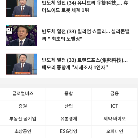
반도체 열전 (34) 유니트리 宇樹科技,... 휴
머노이드 로봇 세계 1위
반도체 열전 (33) 윌리엄 쇼클리... 실리콘밸
리 " 최초의 노벨상"
반도체 열전 (32) 트렌드포스(集邦科技)...
메모리 풍향계 "시세조사 1인자"
글로벌비즈
종합
금융
증권
산업
ICT
부동산·공기업
유통경제
제약∙바이오
소상공인
ESG경영
오피니언