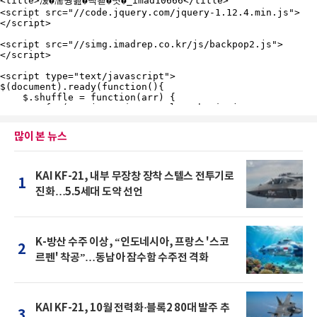
많이 본 뉴스
KAI KF-21, 내부 무장창 장착 스텔스 전투기로
1
진화…5.5세대 도약 선언
K-방산 수주 이상, “인도네시아, 프랑스 '스코
2
르펜' 착공”…동남아 잠수함 수주전 격화
KAI KF-21, 10월 전력화·블록2 80대 발주 추
3