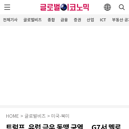
전체기사
글로벌비즈
종합
금융
증권
산업
ICT
부동산·공
HOME
>
글로벌비즈
>
미국·북미
트럼프, 유럽 극우 동맹 균열… G7서 멜로