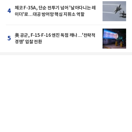
체코 F-35A, 단순 전투기 넘어 '날아다니는 레
4
이더'로…대공 방어망 핵심 지휘소 역할
美 공군, F-15·F-16 엔진 독점 깨나…'전략적
5
경쟁' 입찰 전환