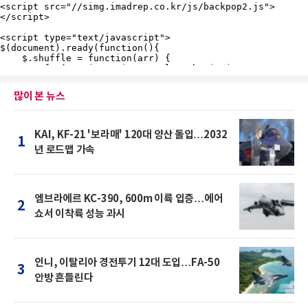
많이 본 뉴스
KAI, KF-21 '보라매' 120대 양산 돌입…2032
1
년 로드맵 가속
엠브라에르 KC-390, 600m 이륙 입증…에어
2
쇼서 이착륙 성능 과시
인니, 이탈리아 경전투기 12대 도입…FA-50
3
안방 흔들린다