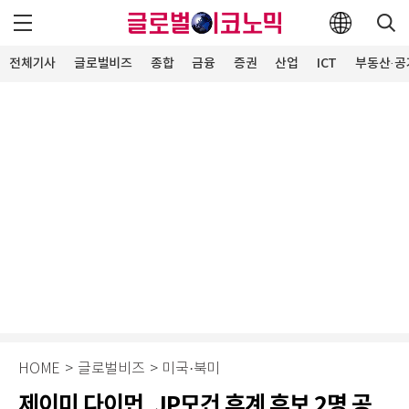
전체기사
글로벌비즈
종합
금융
증권
산업
ICT
부동산·공
HOME
>
글로벌비즈
>
미국·북미
제이미 다이먼, JP모건 후계 후보 2명 공