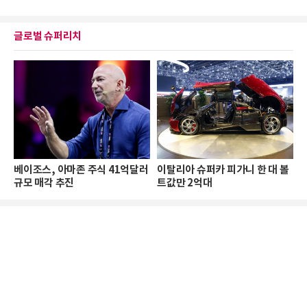
글로벌 슈퍼리치
베이조스, 아마존 주식 41억달러
이탈리아 슈퍼카 피가니 한 대 볼
규모 매각 추진
트값만 2억대