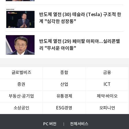
반도체 열전 (30) 테슬라 (Tesla) 구조적 한
계 "심각한 성장통"
반도체 열전 (29) 페이팔 마피아...실리콘밸
리 "무서운 아이들"
글로벌비즈
종합
금융
증권
산업
ICT
부동산·공기업
유통경제
제약∙바이오
소상공인
ESG경영
오피니언
PC 버전
전체서비스