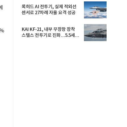
록히드 AI 전투기, 실제 적외선
에
센서로 27차례 자율 요격 성공
KAI KF-21, 내부 무장창 장착
1%
스텔스 전투기로 진화…5.5세대
도...