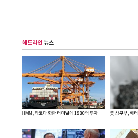
헤드라인
뉴스
HMM, 타코마 항만 터미널에 1900억 투자
美 상무부, 배