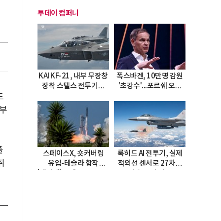
투데이 컴퍼니
KAI KF-21, 내부 무장창
폭스바겐, 10만명 감원
장착 스텔스 전투기로
'초강수'...포르쉐 오너
진화…5.5세대 도약
직접 경고
드
선언
 부
플
스페이스X, 숏커버링
록히드 AI 전투기, 실제
취
유입-테슬라 합작
적외선 센서로 27차례
'테라팹' 호재로 15.83%
자율 요격 성공
급등