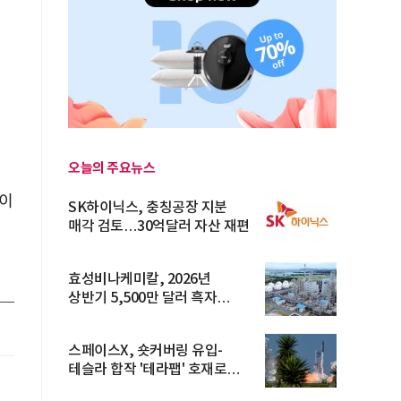
오늘의 주요뉴스
 이
SK하이닉스, 충칭공장 지분
려
매각 검토…30억달러 자산 재편
효성비나케미칼, 2026년
상반기 5,500만 달러 흑자
전환… 4대 체...
스페이스X, 숏커버링 유입-
테슬라 합작 '테라팹' 호재로
15.83% ...