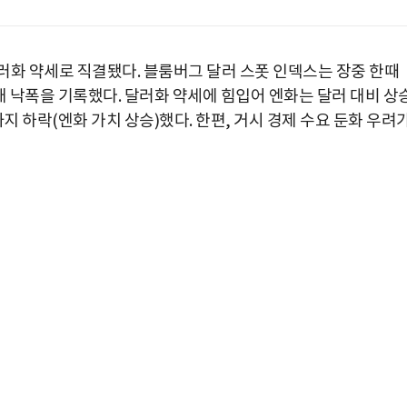
러화 약세로 직결됐다. 블룸버그 달러 스폿 인덱스는 장중 한때
최대 낙폭을 기록했다. 달러화 약세에 힘입어 엔화는 달러 대비 상
까지 하락(엔화 가치 상승)했다. 한편, 거시 경제 수요 둔화 우려
박지수 아나운서가 타본 ‘전설의 무쏘’
초보자도 반할 반전 매력”