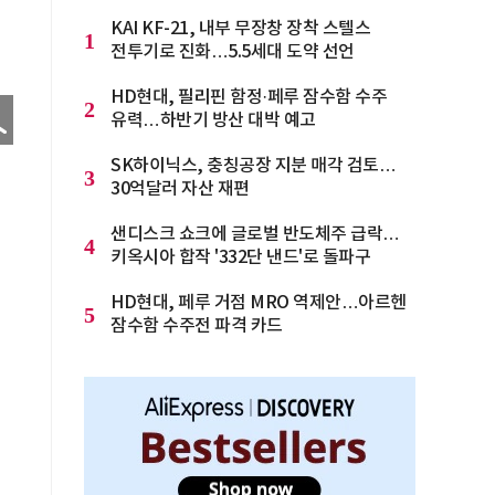
KAI KF-21, 내부 무장창 장착 스텔스
1
전투기로 진화…5.5세대 도약 선언
HD현대, 필리핀 함정·페루 잠수함 수주
2
유력…하반기 방산 대박 예고
SK하이닉스, 충칭공장 지분 매각 검토…
3
30억달러 자산 재편
샌디스크 쇼크에 글로벌 반도체주 급락…
4
키옥시아 합작 '332단 낸드'로 돌파구
HD현대, 페루 거점 MRO 역제안…아르헨
5
잠수함 수주전 파격 카드