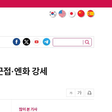
근접·엔화 강세
많이 본 기사