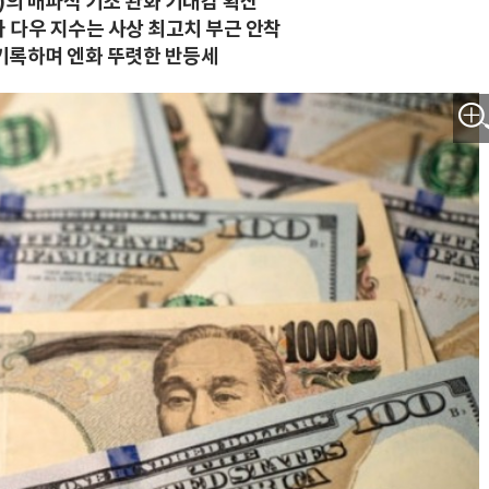
)의 매파적 기조 완화 기대감 확산
나 다우 지수는 사상 최고치 부근 안착
엔 기록하며 엔화 뚜렷한 반등세