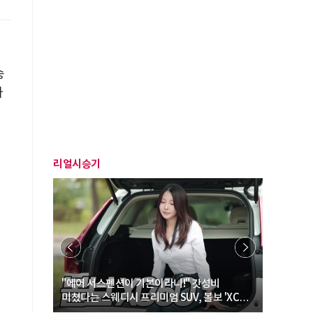
승
가
리얼시승기
… “여성·
"에어 서스펜션이 기본이라니!" 갓성비
"디자인 대
미쳤다는 스웨디시 프리미엄 SUV, 볼보 'XC60
크로스오버
B5 울트라'