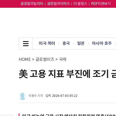
글로벌모빌리티
글로벌게이머즈
더 블링스
PDF지면보기
미국·북미
중국
일본
아시아·호주
HOME
>
글로벌비즈
>
국제
美 고용 지표 부진에 조기 
이용수 기자
입력
2026-07-03 05:22