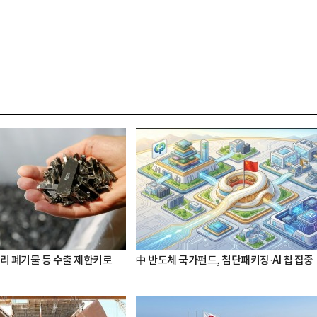
터리 폐기물 등 수출 제한키로
中 반도체 국가펀드, 첨단패키징·AI 칩 집중