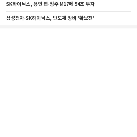
SK하이닉스, 용인 팹·청주 M17에 54조 투자
삼성전자·SK하이닉스, 반도체 장비 '확보전'