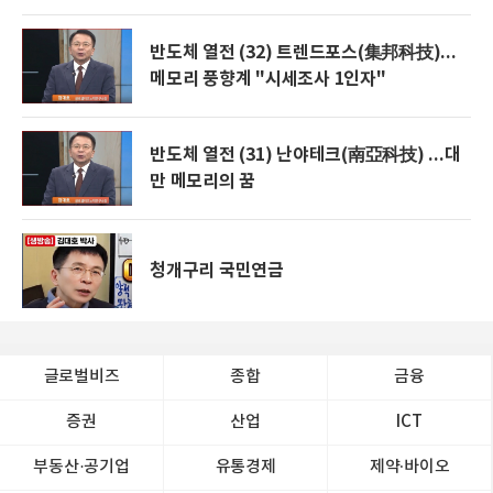
반도체 열전 (32) 트렌드포스(集邦科技)...
메모리 풍향계 "시세조사 1인자"
반도체 열전 (31) 난야테크(南亞科技) ...대
만 메모리의 꿈
청개구리 국민연금
글로벌비즈
종합
금융
증권
산업
ICT
부동산·공기업
유통경제
제약∙바이오