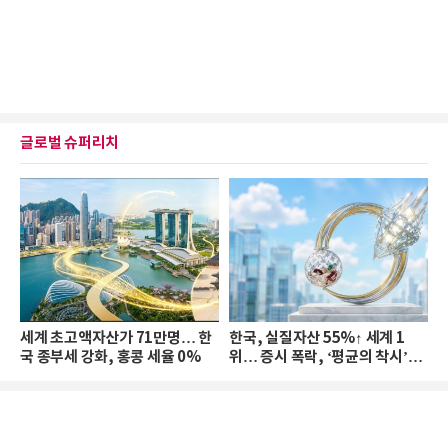
글로벌 슈퍼리치
세계 초고액자산가 71만명… 한
한국, 실질자산 55%↑ 세계 1
국 종부세 강화, 홍콩 세율 0%
위… 증시 폭락, ‘평균의 착시’와
부의 유동성 위기