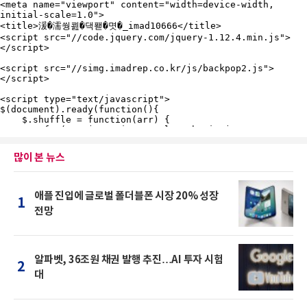
많이 본 뉴스
애플 진입에 글로벌 폴더블폰 시장 20% 성장
1
전망
알파벳, 36조원 채권 발행 추진…AI 투자 시험
2
대