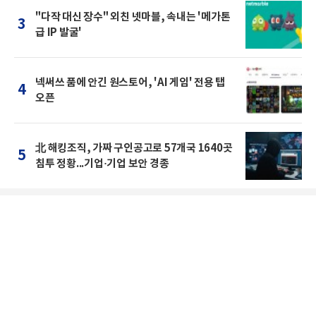
"다작 대신 장수" 외친 넷마블, 속내는 '메가톤
3
급 IP 발굴'
넥써쓰 품에 안긴 원스토어, 'AI 게임' 전용 탭
4
오픈
北 해킹조직, 가짜 구인공고로 57개국 1640곳
5
침투 정황...기업·기업 보안 경종