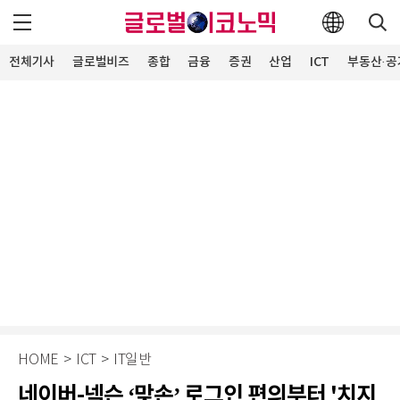
전체기사
글로벌비즈
종합
금융
증권
산업
ICT
부동산·공
HOME
>
ICT
>
IT일반
네이버-넥슨 ‘맞손’ 로그인 편의부터 '치지