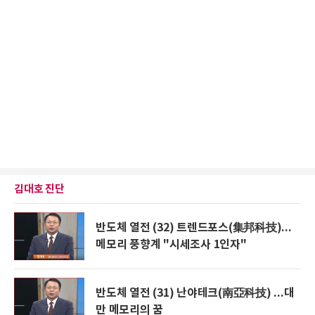
김대호 진단
반도체 열전 (32) 트렌드포스(集邦科技)...
메모리 풍향계 "시세조사 1인자"
반도체 열전 (31) 난야테크(南亞科技) ...대
만 메모리의 꿈