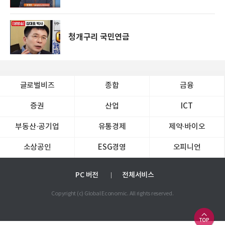
청개구리 국민연금
글로벌비즈
종합
금융
증권
산업
ICT
부동산·공기업
유통경제
제약∙바이오
소상공인
ESG경영
오피니언
PC 버전
전체서비스
Copyright (c) Global Economic. All rights reserved.