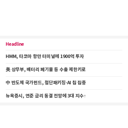
Headline
HMM, 타코마 항만 터미널에 1900억 투자
美 상무부, 배터리 폐기물 등 수출 제한키로
中 반도체 국가펀드, 첨단패키징·AI 칩 집중
뉴욕증시, 연준 금리 동결 전망에 3대 지수↑