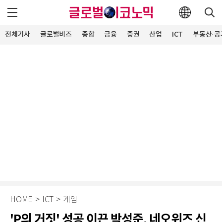
전체기사
글로벌비즈
종합
금융
증권
산업
ICT
부동산·공
HOME
>
ICT
>
게임
'P의 거짓' 성공 이끈 박성준, 네오위즈 신