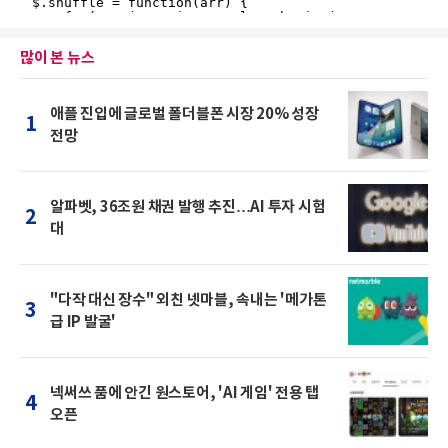
많이 본 뉴스
애플 진입에 글로벌 폴더블폰 시장 20% 성장
1
전망
알파벳, 36조원 채권 발행 추진…AI 투자 시험
2
대
"다작 대신 장수" 외친 넷마블, 속내는 '메가톤
3
급 IP 발굴'
넥써쓰 품에 안긴 원스토어, 'AI 게임' 전용 탭
4
오픈