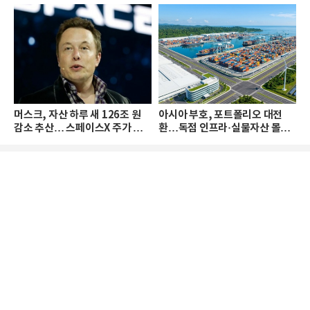
머스크, 자산 하루 새 126조 원
아시아 부호, 포트폴리오 대전
감소 추산… 스페이스X 주가 하
환…독점 인프라·실물자산 몰린
락 때문
다