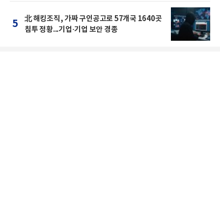
北 해킹조직, 가짜 구인공고로 57개국 1640곳
5
침투 정황...기업·기업 보안 경종