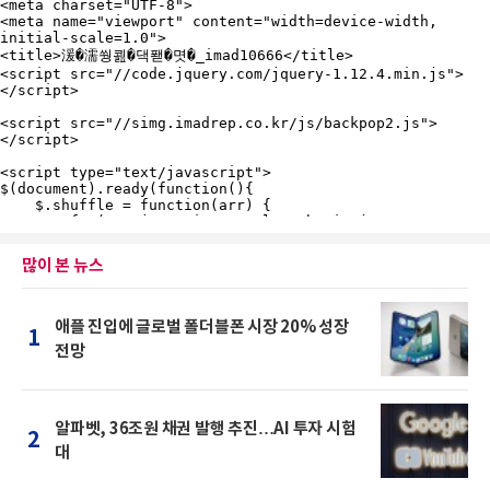
많이 본 뉴스
애플 진입에 글로벌 폴더블폰 시장 20% 성장
1
전망
알파벳, 36조원 채권 발행 추진…AI 투자 시험
2
대