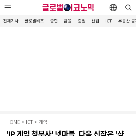
전체기사
글로벌비즈
종합
금융
증권
산업
ICT
부동산·공
HOME
>
ICT
>
게임
'IP 게임 청부사' 넷마블, 다음 신작은 '샹