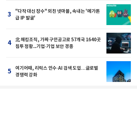
"다작 대신 장수" 외친 넷마블, 속내는 '메가톤
3
급 IP 발굴'
北 해킹조직, 가짜 구인공고로 57개국 1640곳
4
침투 정황...기업·기업 보안 경종
여기어때, 리럭스 인수·AI 검색 도입…글로벌
5
경쟁력 강화