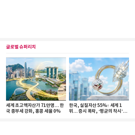
글로벌 슈퍼리치
세계 초고액자산가 71만명… 한
한국, 실질자산 55%↑ 세계 1
국 종부세 강화, 홍콩 세율 0%
위… 증시 폭락, ‘평균의 착시’와
부의 유동성 위기