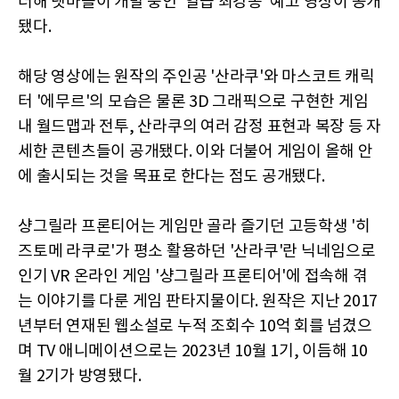
더해 넷마블이 개발 중인 '일곱 최강종' 예고 영상이 공개
됐다.
해당 영상에는 원작의 주인공 '산라쿠'와 마스코트 캐릭
터 '에무르'의 모습은 물론 3D 그래픽으로 구현한 게임
내 월드맵과 전투, 산라쿠의 여러 감정 표현과 복장 등 자
세한 콘텐츠들이 공개됐다. 이와 더불어 게임이 올해 안
에 출시되는 것을 목표로 한다는 점도 공개됐다.
샹그릴라 프론티어는 게임만 골라 즐기던 고등학생 '히
즈토메 라쿠로'가 평소 활용하던 '산라쿠'란 닉네임으로
인기 VR 온라인 게임 '샹그릴라 프론티어'에 접속해 겪
는 이야기를 다룬 게임 판타지물이다. 원작은 지난 2017
년부터 연재된 웹소설로 누적 조회수 10억 회를 넘겼으
며 TV 애니메이션으로는 2023년 10월 1기, 이듬해 10
월 2기가 방영됐다.