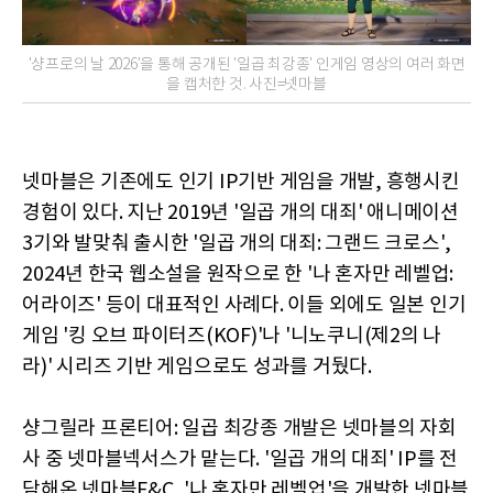
'샹프로의 날 2026'을 통해 공개된 '일곱 최강종' 인게임 영상의 여러 화면
을 캡처한 것. 사진=넷마블
넷마블은 기존에도 인기 IP기반 게임을 개발, 흥행시킨
경험이 있다. 지난 2019년 '일곱 개의 대죄' 애니메이션
3기와 발맞춰 출시한 '일곱 개의 대죄: 그랜드 크로스',
2024년 한국 웹소설을 원작으로 한 '나 혼자만 레벨업:
어라이즈' 등이 대표적인 사례다. 이들 외에도 일본 인기
게임 '킹 오브 파이터즈(KOF)'나 '니노쿠니(제2의 나
라)' 시리즈 기반 게임으로도 성과를 거뒀다.
샹그릴라 프론티어: 일곱 최강종 개발은 넷마블의 자회
사 중 넷마블넥서스가 맡는다. '일곱 개의 대죄' IP를 전
담해온 넷마블F&C, '나 혼자만 레벨업'을 개발한 넷마블