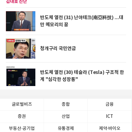
김대호 진단
반도체 열전 (31) 난야테크(南亞科技) ...대
만 메모리의 꿈
청개구리 국민연금
반도체 열전 (30) 테슬라 (Tesla) 구조적 한
계 "심각한 성장통"
글로벌비즈
종합
금융
증권
산업
ICT
부동산·공기업
유통경제
제약∙바이오