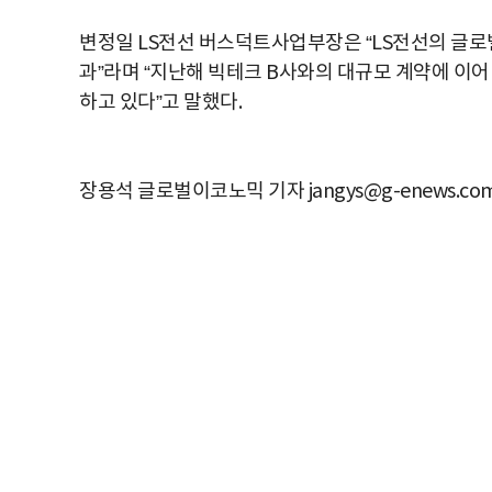
변정일 LS전선 버스덕트사업부장은 “LS전선의 글로
과”라며 “지난해 빅테크 B사와의 대규모 계약에 이어
하고 있다”고 말했다.
장용석 글로벌이코노믹 기자 jangys@g-enews.co