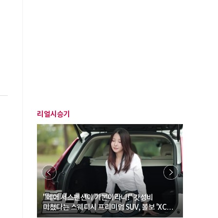
리얼시승기
… “여성·
"에어 서스펜션이 기본이라니!" 갓성비
"디자인 대
미쳤다는 스웨디시 프리미엄 SUV, 볼보 'XC60
크로스오버
B5 울트라'