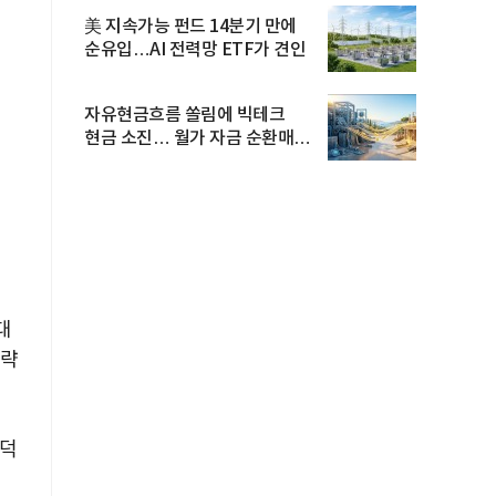
美 지속가능 펀드 14분기 만에
순유입…AI 전력망 ETF가 견인
자유현금흐름 쏠림에 빅테크
현금 소진… 월가 자금 순환매
확산
대
전략
스덕