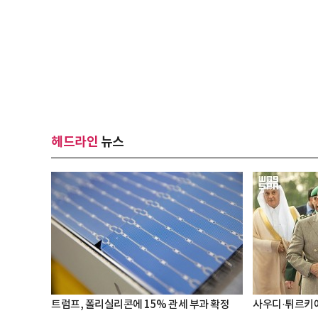
헤드라인
뉴스
트럼프, 폴리실리콘에 15% 관세 부과 확정
사우디·튀르키예