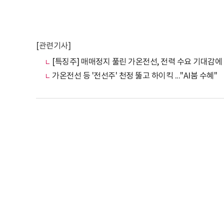
[관련기사]
[특징주] 매매정지 풀린 가온전선, 전력 수요 기대감에 
가온전선 등 '전선주' 천정 뚫고 하이킥 ..."AI붐 수혜"