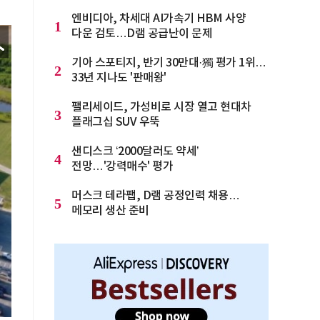
엔비디아, 차세대 AI가속기 HBM 사양
1
다운 검토…D램 공급난이 문제
기아 스포티지, 반기 30만대·獨 평가 1위…
2
33년 지나도 '판매왕'
팰리세이드, 가성비로 시장 열고 현대차
3
플래그십 SUV 우뚝
샌디스크 ‘2000달러도 약세’
4
전망…'강력매수' 평가
머스크 테라팹, D램 공정인력 채용…
5
메모리 생산 준비