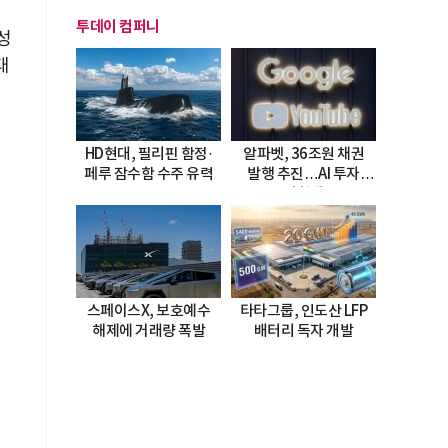
투데이 컴퍼니
성
대
HD현대, 필리핀 함정·
알파벳, 36조원 채권
페루 잠수함 수주 유력
발행 추진…AI 투자
시험대
스페이스X, 보호예수
타타그룹, 인도산 LFP
해제에 거래량 폭발
배터리 독자 개발