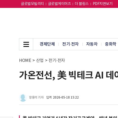
글로벌모빌리티
글로벌게이머즈
더 블링스
PDF지면보기
경제단체
전기·전자
자동차
중화학
HOME
>
산업
>
전기·전자
가온전선, 美 빅테크 AI 
장용석 기자
입력
2026-05-18 15:22