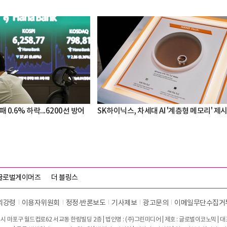
 0.6% 하락...6200선 방어
SK하이닉스, 차세대 AI '계층형 메모리' 제
글로벌게이머즈
더 블링스
리강령
이용자위원회
정정∙반론보도
기사제보
광고문의
이메일무단수집거
시 마포구 월드컵로62 서교동 한림빌딩 2층 | 법인명 : (주)그린미디어 | 제호 : 글로벌이코노믹 | 대표전