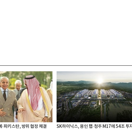
·파키스탄, 방위 협정 체결
SK하이닉스, 용인 팹·청주 M17에 54조 투