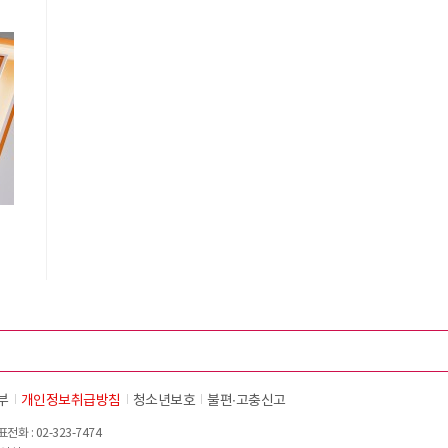
시
부
개인정보취급방침
청소년보호
불편∙고충신고
화 : 02-323-7474