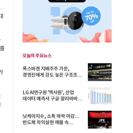
대
다
모를
오늘의 주요뉴스
폭스바겐 지배주주 가문,
가
경영진에게 강도 높은 구조조정
주문
LG AI연구원 '엑사원', 산업
번
데이터 예측서 구글·알리바바
을
제쳐
닛케이지수, 소폭 하락 마감…
반도체 차익실현 매물 속
TOPIX 선...