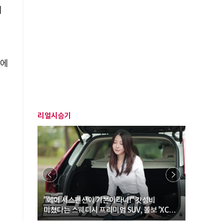
지
장에
리얼시승기
… “여성·
"에어 서스펜션이 기본이라니!" 갓성비
"디자인 대
미쳤다는 스웨디시 프리미엄 SUV, 볼보 'XC60
크로스오버
B5 울트라'