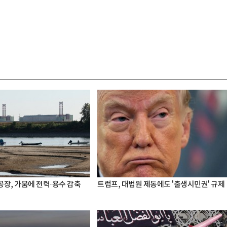
공장, 가뭄에 전력·용수 감축
트럼프, 대법원 제동에도 '출생시민권' 규제