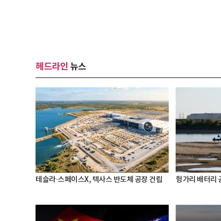
헤드라인
뉴스
테슬라·스페이스X, 텍사스 반도체 공장 건립
헝가리 배터리 