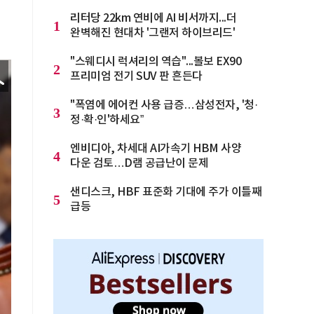
리터당 22km 연비에 AI 비서까지...더
1
완벽해진 현대차 '그랜저 하이브리드'
"스웨디시 럭셔리의 역습"...볼보 EX90
2
프리미엄 전기 SUV 판 흔든다
"폭염에 에어컨 사용 급증…삼성전자, '청·
3
정·확·인'하세요”
엔비디아, 차세대 AI가속기 HBM 사양
4
다운 검토…D램 공급난이 문제
샌디스크, HBF 표준화 기대에 주가 이틀째
5
급등