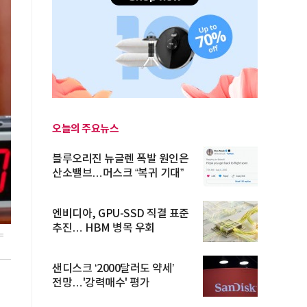
오늘의 주요뉴스
블루오리진 뉴글렌 폭발 원인은
산소밸브…머스크 “복귀 기대”
엔비디아, GPU-SSD 직결 표준
추진… HBM 병목 우회
=
샌디스크 ‘2000달러도 약세’
조
전망…'강력매수' 평가