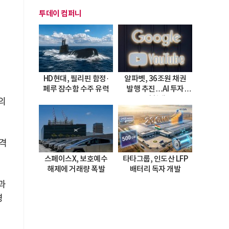
투데이 컴퍼니
HD현대, 필리핀 함정·
알파벳, 36조원 채권
페루 잠수함 수주 유력
발행 추진…AI 투자
시험대
의
초격
스페이스X, 보호예수
타타그룹, 인도산 LFP
해제에 거래량 폭발
배터리 독자 개발
과
경