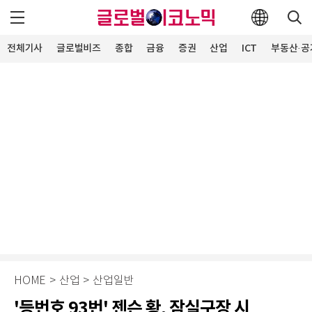
전체기사
글로벌비즈
종합
금융
증권
산업
ICT
부동산·공
HOME
>
산업
>
산업일반
'등번호 93번' 젠슨 황, 잠실구장 시