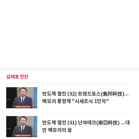
김대호 진단
반도체 열전 (32) 트렌드포스(集邦科技)...
메모리 풍향계 "시세조사 1인자"
반도체 열전 (31) 난야테크(南亞科技) ...대
만 메모리의 꿈