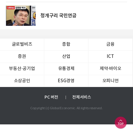
청개구리 국민연금
글로벌비즈
종합
금융
증권
산업
ICT
부동산·공기업
유통경제
제약∙바이오
소상공인
ESG경영
오피니언
PC 버전
전체서비스
Copyright (c) Global Economic. All rights reserved.