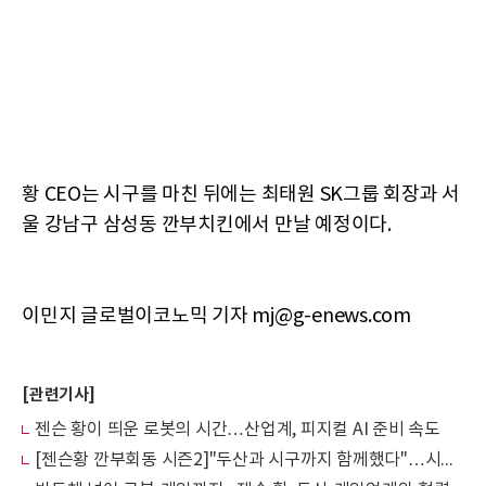
황 CEO는 시구를 마친 뒤에는 최태원 SK그룹 회장과 서
울 강남구 삼성동 깐부치킨에서 만날 예정이다.
이민지 글로벌이코노믹 기자 mj@g-enews.com
[관련기사]
젠슨 황이 띄운 로봇의 시간…산업계, 피지컬 AI 준비 속도
[젠슨황 깐부회동 시즌2]"두산과 시구까지 함께했다"…시작된 엔비디아·두산의 AI로봇 동맹