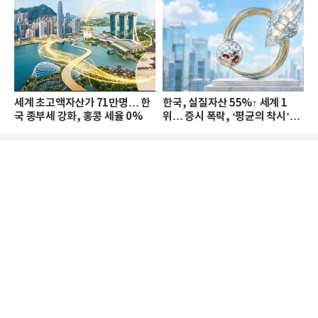
세계 초고액자산가 71만명… 한
한국, 실질자산 55%↑ 세계 1
국 종부세 강화, 홍콩 세율 0%
위… 증시 폭락, ‘평균의 착시’와
부의 유동성 위기