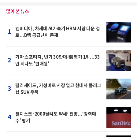
많이 본 뉴스
엔비디아, 차세대 AI가속기 HBM 사양 다운 검
1
토…D램 공급난이 문제
기아 스포티지, 반기 30만대·獨 평가 1위…33
2
년 지나도 '판매왕'
팰리세이드, 가성비로 시장 열고 현대차 플래그
3
십 SUV 우뚝
샌디스크 ‘2000달러도 약세’ 전망…'강력매
4
수' 평가