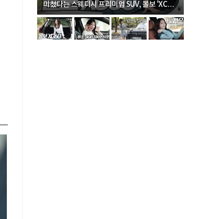
미쳤다는 스웨디시 프리미엄 SUV, 볼보 'XC60
크로스오버
B5 울트라'