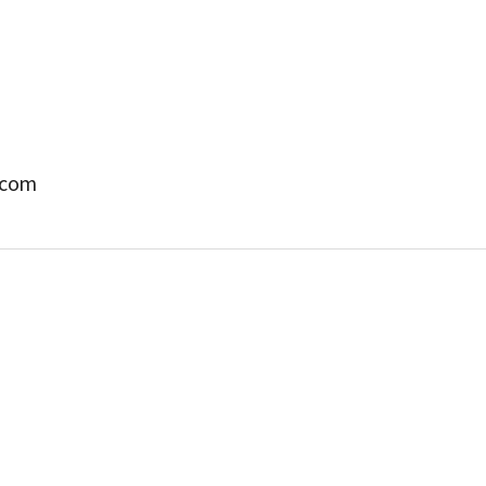
com
박지수 아나운서가 타본 ‘전설의 무쏘’