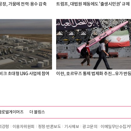
공장, 가뭄에 전력·용수 감축
트럼프, 대법원 제동에도 '출생시민권' 규제
비크 초대형 LNG 사업에 참여
이란, 호르무즈 통제 법제화 추진...유가 반
글로벌게이머즈
더 블링스
리강령
이용자위원회
정정∙반론보도
기사제보
광고문의
이메일무단수집거