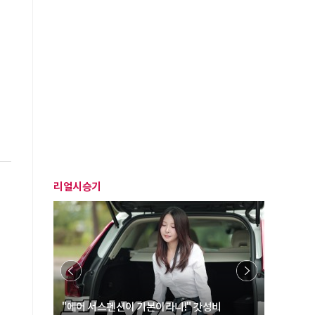
리얼시승기
… “여성·
"에어 서스펜션이 기본이라니!" 갓성비
"디자인 대