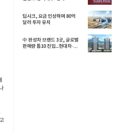
딥시크, 요금 인상하며 80억
달러 투자 유치
中 완성차 브랜드 3곳, 글로벌
판매량 톱10 진입...현대차·
기아...
세
나
오
고