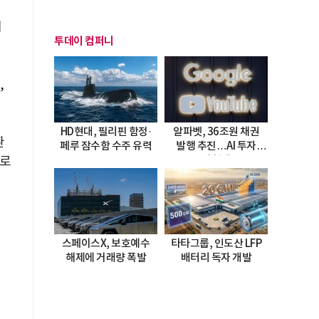
내
투데이 컴퍼니
,
HD현대, 필리핀 함정·
알파벳, 36조원 채권
환
페루 잠수함 수주 유력
발행 추진…AI 투자
글로
시험대
스페이스X, 보호예수
타타그룹, 인도산 LFP
해제에 거래량 폭발
배터리 독자 개발