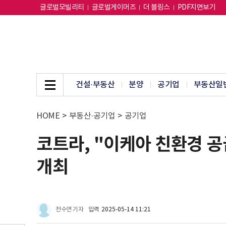
글로벌모빌리티
글로벌게이머즈
더 블링스
PDF지면보기
건설·부동산
분양
공기업
부동산일
HOME
>
부동산·공기업
>
공기업
코트라, "이케아 친환경 공급
개최
전수연 기자
입력
2025-05-14 11:21