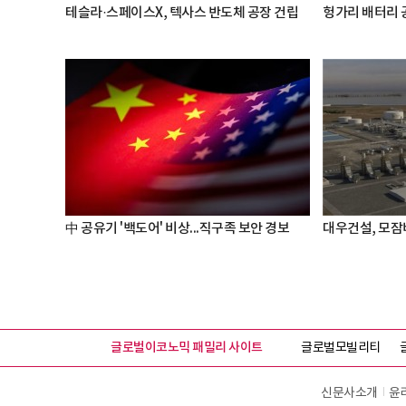
테슬라·스페이스X, 텍사스 반도체 공장 건립
헝가리 배터리 
中 공유기 '백도어' 비상...직구족 보안 경보
대우건설, 모잠
글로벌이코노믹 패밀리 사이트
글로벌모빌리티
신문사소개
윤