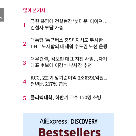
많이 본 기사
극한 폭염에 건설현장 ‘셧다운’ 이어져…
1
건설사 부담 가중
대통령 '통근버스 중단' 지시도 무시한
2
LH…노사합의 내세워 수도권 노선 운행
대우건설, 김보현 대표 자진 사임…차기
3
대표 후보에 이강석 부사장 추천
KCC, 2분기 당기순이익 2조8391억원...
4
전년比 217% 급등
5
폴리텍대학, 하반기 교수 120명 초빙