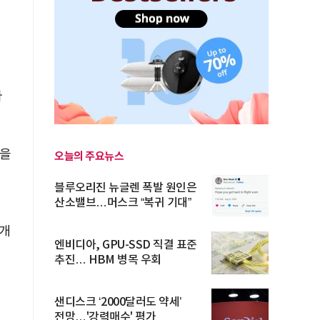
아
들을
오늘의 주요뉴스
블루오리진 뉴글렌 폭발 원인은
산소밸브…머스크 “복귀 기대”
 개
엔비디아, GPU-SSD 직결 표준
추진… HBM 병목 우회
샌디스크 ‘2000달러도 약세’
전망…'강력매수' 평가