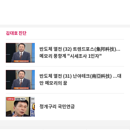
김대호 진단
반도체 열전 (32) 트렌드포스(集邦科技)...
메모리 풍향계 "시세조사 1인자"
반도체 열전 (31) 난야테크(南亞科技) ...대
만 메모리의 꿈
청개구리 국민연금