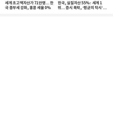
세계 초고액자산가 71만명… 한
한국, 실질자산 55%↑ 세계 1
국 종부세 강화, 홍콩 세율 0%
위… 증시 폭락, ‘평균의 착시’와
부의 유동성 위기