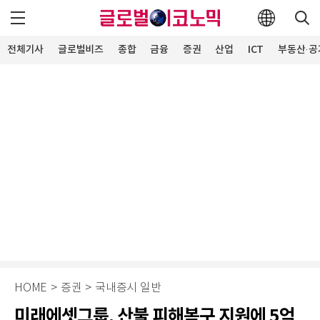
전체기사
글로벌비즈
종합
금융
증권
산업
ICT
부동산·공
HOME
>
증권
>
국내증시 일반
미래에셋그룹, 산불 피해복구 지원에 5억