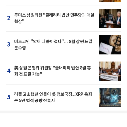
루미스 상원의원 "클래리티 법안 민주당과 매일
2
협상"
비트코인 "악재 다 쏟아졌다"… 8월 상원 표결
3
분수령
美 상원 은행위 위원장 "클래리티 법안 8월 휴
4
회 전 표결 가능"
리플 고소했던 인물이 美 정보국장...XRP 옥죄
5
는 5년 법적 공방 잔혹사