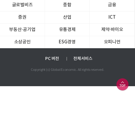
글로벌비즈
종합
금융
증권
산업
ICT
부동산·공기업
유통경제
제약∙바이오
소상공인
ESG경영
오피니언
PC 버전
전체서비스
Copyright (c) Global Economic. All rights reserved.