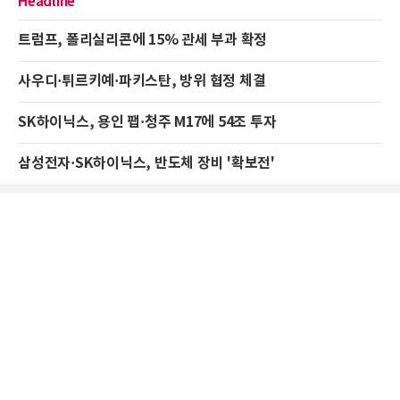
Headline
트럼프, 폴리실리콘에 15% 관세 부과 확정
사우디·튀르키예·파키스탄, 방위 협정 체결
SK하이닉스, 용인 팹·청주 M17에 54조 투자
삼성전자·SK하이닉스, 반도체 장비 '확보전'