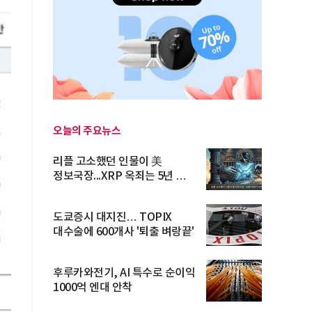
오늘의 주요뉴스
리플 고소했던 인물이 美
정보국장...XRP 옥죄는 5년 법적
공방 ...
도쿄증시 대지진… TOPIX
대수술에 600개사 '퇴출 벼랑끝'
후루카와전기, AI 특수로 순이익
1000억 엔대 안착