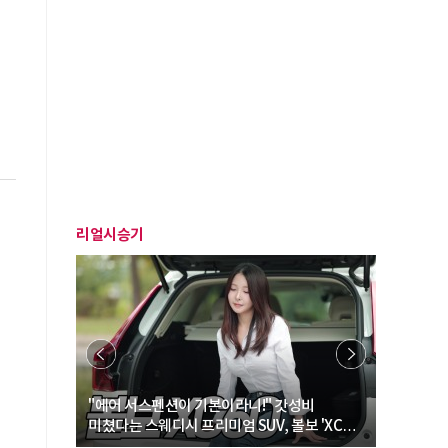
리얼시승기
… “여성·
"에어 서스펜션이 기본이라니!" 갓성비
"디자인 대
미쳤다는 스웨디시 프리미엄 SUV, 볼보 'XC60
크로스오버
B5 울트라'