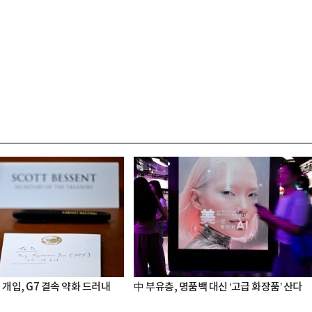
 개입, G7 결속 약화 드러내
中 부유층, 명품백 대신 ‘고급 화장품’ 산다