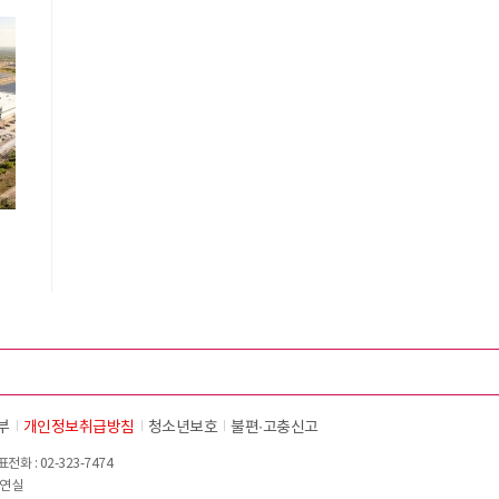
립
부
개인정보취급방침
청소년보호
불편∙고충신고
화 : 02-323-7474
이연실