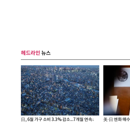
헤드라인
뉴스
日, 6월 가구 소비 3.3% 감소...7개월 연속↓
美·日 엔화 매수