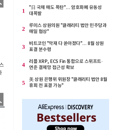
"日 국채 매도 폭탄"… 암호화폐 유동성
1
대폭발
루미스 상원의원 "클래리티 법안 민주당과
2
매일 협상"
어
비트코인 "악재 다 쏟아졌다"… 8월 상원
3
표결 분수령
리플 XRP, ECS Fin 통합으로 스위프트·
4
닉스
연준 결제망 접근성 확보
하
美 상원 은행위 위원장 "클래리티 법안 8월
5
휴회 전 표결 가능"