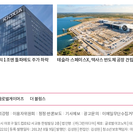
익 1조엔 돌파에도 주가 하락
테슬라·스페이스X, 텍사스 반도체 공장 건
글로벌게이머즈
더 블링스
리강령
이용자위원회
정정∙반론보도
기사제보
광고문의
이메일무단수집거
시 마포구 월드컵로62 서교동 한림빌딩 2층 | 법인명 : (주)그린미디어 | 제호 : 글로벌이코노믹 | 대표전
2232 | 등록·발행일자 : 2012년 8월 9일 | 발행인 : 김성원 | 편집인 : 김성원 | 청소년보호책임자 : 