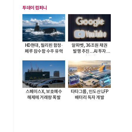
투데이 컴퍼니
HD현대, 필리핀 함정·
알파벳, 36조원 채권
페루 잠수함 수주 유력
발행 추진…AI 투자
시험대
스페이스X, 보호예수
타타그룹, 인도산 LFP
해제에 거래량 폭발
배터리 독자 개발