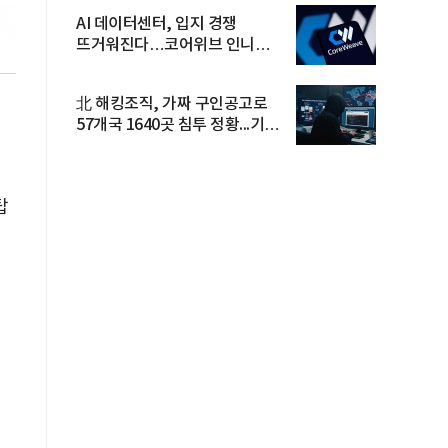
AI 데이터센터, 입지 경쟁
뜨거워진다…코어위브 인니
진출
北 해킹조직, 가짜 구인공고로
57개국 1640곳 침투 정황...기업
·...
탑