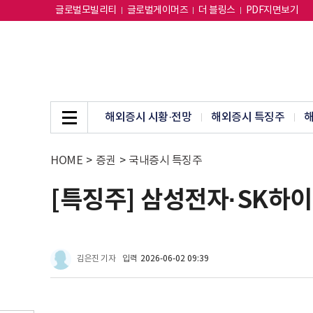
글로벌모빌리티
글로벌게이머즈
더 블링스
PDF지면보기
해외증시 시황·전망
해외증시 특징주
해
HOME
>
증권
>
국내증시 특징주
[특징주] 삼성전자·SK하이닉
김은진 기자
입력
2026-06-02 09:39