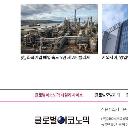
英, 화학기업 폐업 속도 5년 새 2배 빨라져
키옥시아, 영업
글로벌이코노믹 패밀리 사이트
글로벌모빌리티
신문사소개
윤
(우)04004 서울특별
등록번호 : 서울 아 0