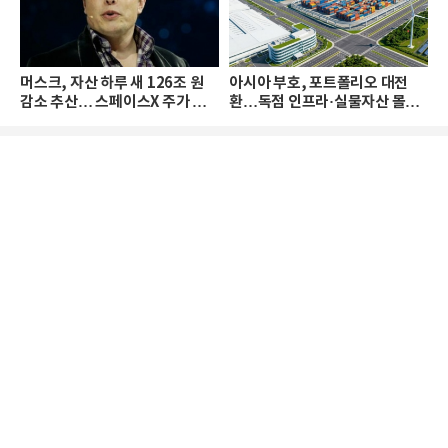
머스크, 자산 하루 새 126조 원
아시아 부호, 포트폴리오 대전
감소 추산… 스페이스X 주가 하
환…독점 인프라·실물자산 몰린
락 때문
다