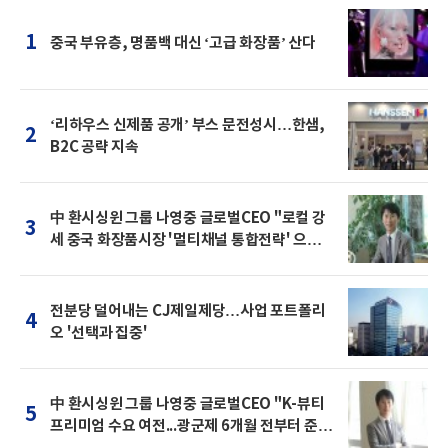
1
중국 부유층, 명품백 대신 ‘고급 화장품’ 산다
‘리하우스 신제품 공개’ 부스 문전성시…한샘,
2
B2C 공략 지속
中 환시싱윈 그룹 나영중 글로벌CEO "로컬 강
3
세 중국 화장품시장 '멀티채널 통합전략' 으로
돌파를"
전분당 덜어내는 CJ제일제당…사업 포트폴리
4
오 '선택과 집중'
中 환시싱윈 그룹 나영중 글로벌CEO "K-뷰티
5
프리미엄 수요 여전...광군제 6개월 전부터 준비