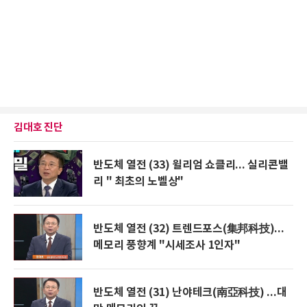
김대호 진단
반도체 열전 (33) 윌리엄 쇼클리... 실리콘밸
리 " 최초의 노벨상"
반도체 열전 (32) 트렌드포스(集邦科技)...
메모리 풍향계 "시세조사 1인자"
반도체 열전 (31) 난야테크(南亞科技) ...대