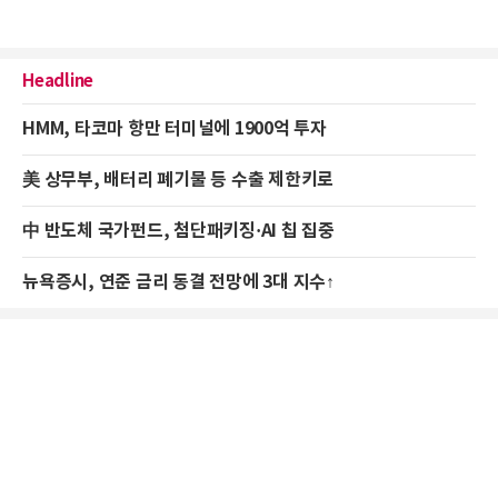
Headline
HMM, 타코마 항만 터미널에 1900억 투자
美 상무부, 배터리 폐기물 등 수출 제한키로
中 반도체 국가펀드, 첨단패키징·AI 칩 집중
뉴욕증시, 연준 금리 동결 전망에 3대 지수↑