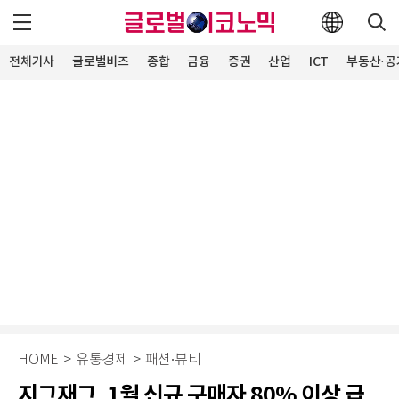
전체기사
글로벌비즈
종합
금융
증권
산업
ICT
부동산·공
HOME
>
유통경제
>
패션∙뷰티
지그재그, 1월 신규 구매자 80% 이상 급