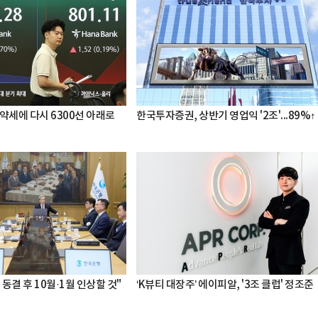
약세에 다시 6300선 아래로
한국투자증권, 상반기 영업익 '2조'...89%↑
 동결 후 10월·1월 인상할 것"
‘K뷰티 대장주’ 에이피알, '3조 클럽' 정조준