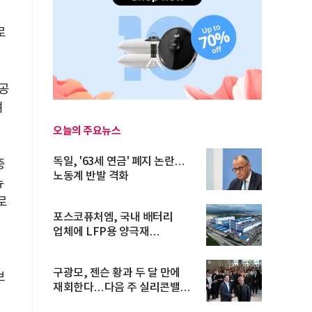
로
공
려
오늘의 주요뉴스
독일, '63세 연금' 폐지 논란…
중
노동계 반발 격화
뉴
로
포스코퓨처엠, 국내 배터리
업체에 LFP용 양극재
장기공급계약
구광모, 젠슨 황과 두 달 만에
보
재회한다…다음 주 실리콘밸리
방...