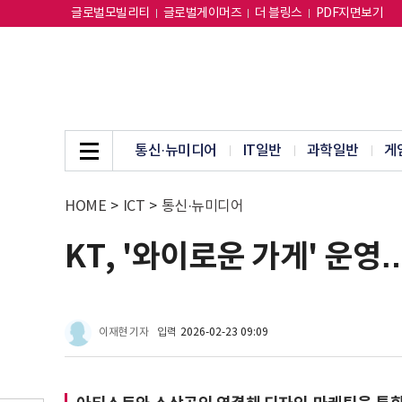
글로벌모빌리티
글로벌게이머즈
더 블링스
PDF지면보기
통신·뉴미디어
IT일반
과학일반
게
HOME
>
ICT
>
통신·뉴미디어
KT, '와이로운 가게' 운
이재현 기자
입력
2026-02-23 09:09