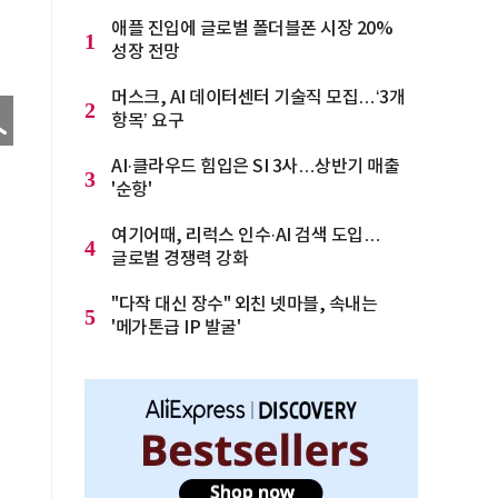
애플 진입에 글로벌 폴더블폰 시장 20%
1
성장 전망
머스크, AI 데이터센터 기술직 모집…‘3개
2
항목’ 요구
AI·클라우드 힘입은 SI 3사…상반기 매출
3
'순항'
여기어때, 리럭스 인수·AI 검색 도입…
4
글로벌 경쟁력 강화
"다작 대신 장수" 외친 넷마블, 속내는
5
'메가톤급 IP 발굴'