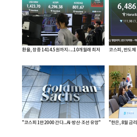
환율, 장중 1414.5원까지↓...10개월래 최저
코스피, 반도체 
"코스피 1만2000 간다...AI·방산·조선 유망"
"한은, 8월 금리