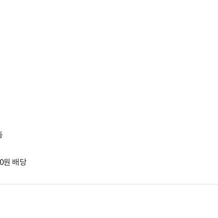
증
80원 배당
박지수 아나운서가 타본 ‘전설의 무쏘’
초보자도 반할 반전 매력”