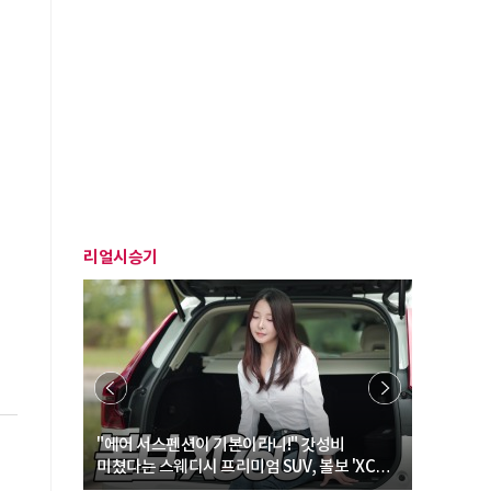
리얼시승기
… “여성·
"에어 서스펜션이 기본이라니!" 갓성비
"디자인 대
미쳤다는 스웨디시 프리미엄 SUV, 볼보 'XC60
크로스오버
B5 울트라'