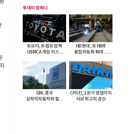
지원
투데이 컴퍼니
간
용
토요타, 트럼프 정책
HD현대, 美 HII와
·USMCA 개정 리스크
용접자동화 확대…
운
직면
미시시피 조선소에 전격
도입
 지
GM, 중국
다이킨, 1분기 영업이익
상하이자동차와 합작
사상 최고치 경신
20년 연장…
2047년까지 파트너십
지속