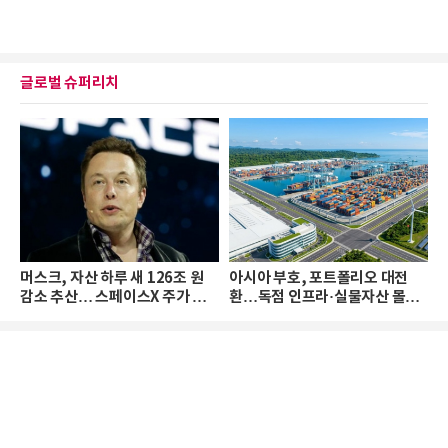
글로벌 슈퍼리치
머스크, 자산 하루 새 126조 원
아시아 부호, 포트폴리오 대전
감소 추산… 스페이스X 주가 하
환…독점 인프라·실물자산 몰린
락 때문
다