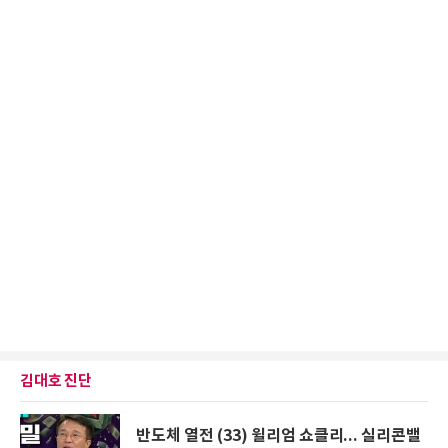
김대호 진단
반도체 열전 (33) 윌리엄 쇼클리... 실리콘밸