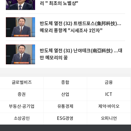
리 " 최초의 노벨상"
반도체 열전 (32) 트렌드포스(集邦科技)...
메모리 풍향계 "시세조사 1인자"
반도체 열전 (31) 난야테크(南亞科技) ...대
만 메모리의 꿈
글로벌비즈
종합
금융
증권
산업
ICT
부동산·공기업
유통경제
제약∙바이오
소상공인
ESG경영
오피니언