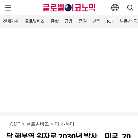
전체기사
글로벌비즈
종합
금융
증권
산업
ICT
부동산·공
HOME
>
글로벌비즈
>
미국·북미
달 핵분열 원자로 2030년 발사…미국, 20