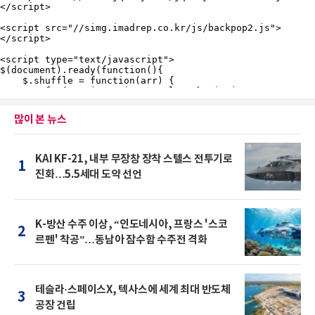
많이 본 뉴스
KAI KF-21, 내부 무장창 장착 스텔스 전투기로
1
진화…5.5세대 도약 선언
K-방산 수주 이상, “인도네시아, 프랑스 '스코
2
르펜' 착공”…동남아 잠수함 수주전 격화
테슬라·스페이스X, 텍사스에 세계 최대 반도체
3
공장 건립