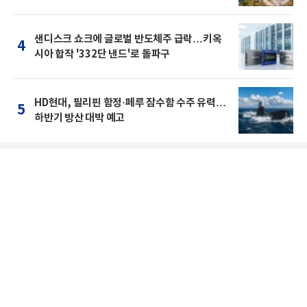
샌디스크 쇼크에 글로벌 반도체주 급락…키옥
4
시아 합작 '332단 낸드'로 돌파구
HD현대, 필리핀 함정·페루 잠수함 수주 유력…
5
하반기 방산 대박 예고