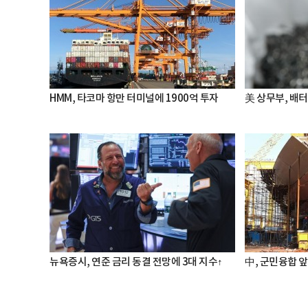
HMM, 타코마 항만 터미널에 1900억 투자
美 상무부, 배
뉴욕증시, 연준 금리 동결 전망에 3대 지수↑
中, 군민융합 앞