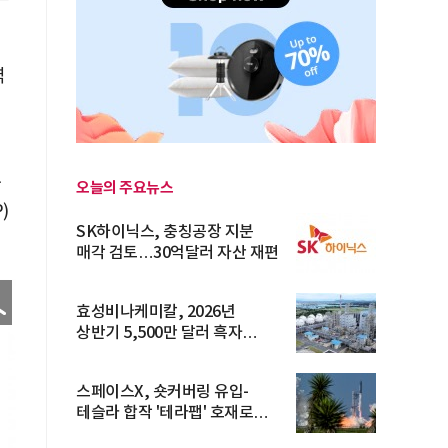
역
가
오늘의 주요뉴스
)
SK하이닉스, 충칭공장 지분
매각 검토…30억달러 자산 재편
효성비나케미칼, 2026년
상반기 5,500만 달러 흑자
전환… 4대 체...
스페이스X, 숏커버링 유입-
테슬라 합작 '테라팹' 호재로
15.83% ...