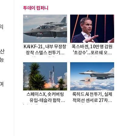
투데이 컴퍼니
익
KAI KF-21, 내부 무장창
폭스바겐, 10만명 감원
 산
장착 스텔스 전투기로
'초강수'...포르쉐 오너
진화…5.5세대 도약
직접 경고
가능
선언
으며
스페이스X, 숏커버링
록히드 AI 전투기, 실제
유입-테슬라 합작
적외선 센서로 27차례
'테라팹' 호재로 15.83%
자율 요격 성공
급등