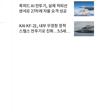
록히드 AI 전투기, 실제 적외선
센서로 27차례 자율 요격 성공
KAI KF-21, 내부 무장창 장착
스텔스 전투기로 진화…5.5세대
도...