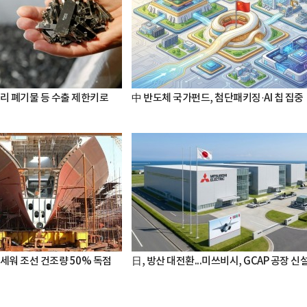
터리 폐기물 등 수출 제한키로
中 반도체 국가펀드, 첨단패키징·AI 칩 집중
세워 조선 건조량 50% 독점
日, 방산 대전환...미쓰비시, GCAP 공장 신