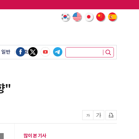
 일반
암호화폐
향"
많이 본 기사