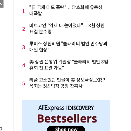
"日 국채 매도 폭탄"… 암호화폐 유동성
1
대폭발
비트코인 "악재 다 쏟아졌다"… 8월 상원
2
표결 분수령
루미스 상원의원 "클래리티 법안 민주당과
3
매일 협상"
美 상원 은행위 위원장 "클래리티 법안 8월
4
휴회 전 표결 가능"
리플 고소했던 인물이 美 정보국장...XRP
5
옥죄는 5년 법적 공방 잔혹사
고