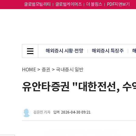
글로벌모빌리티
글로벌게이머즈
더 블링스
PDF지면보기
해외증시 시황·전망
해외증시 특징주
해
HOME
>
증권
>
국내증시 일반
유안타증권 "대한전선, 수익
김은진 기자
입력
2026-04-30 09:21