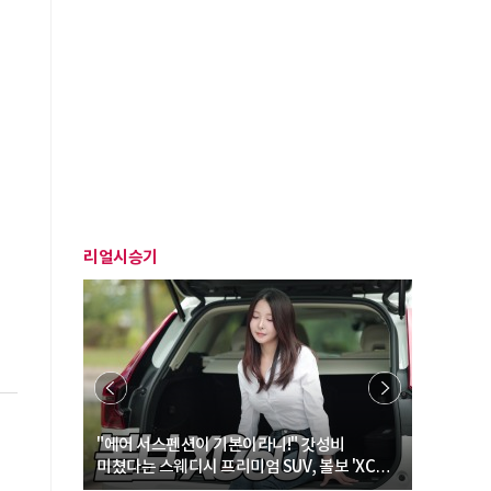
리얼시승기
… “여성·
"에어 서스펜션이 기본이라니!" 갓성비
"디자인 대
미쳤다는 스웨디시 프리미엄 SUV, 볼보 'XC60
크로스오버
B5 울트라'