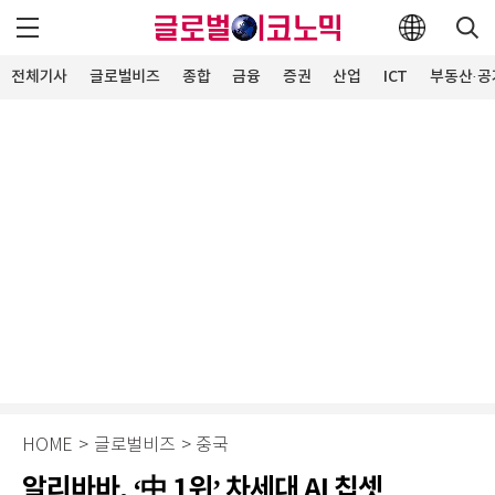
전체기사
글로벌비즈
종합
금융
증권
산업
ICT
부동산·공
HOME
>
글로벌비즈
>
중국
알리바바, ‘中 1위’ 차세대 AI 칩셋