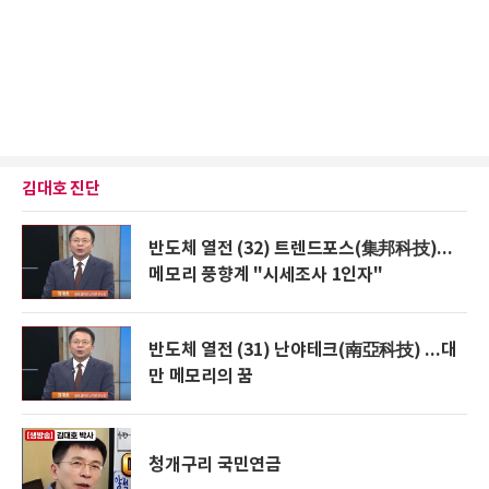
김대호 진단
반도체 열전 (32) 트렌드포스(集邦科技)...
메모리 풍향계 "시세조사 1인자"
반도체 열전 (31) 난야테크(南亞科技) ...대
만 메모리의 꿈
청개구리 국민연금