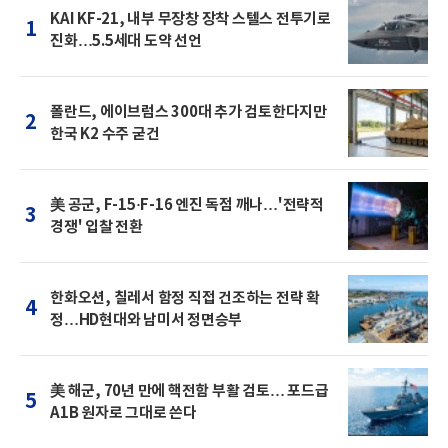
KAI KF-21, 내부 무장창 장착 스텔스 전투기로
1
진화…5.5세대 도약 선언
폴란드, 에이브럼스 300대 추가 검토한다지만
2
한국 K2 수주 굳건
美 공군, F-15·F-16 엔진 독점 깨나…'전략적
3
경쟁' 입찰 전환
한화오션, 칠레서 함정 직접 건조하는 전략 확
4
정…HD현대와 남미서 정면승부
美 해군, 70년 만에 핵전함 부활 검토… 포드급
5
A1B 원자로 그대로 쓴다