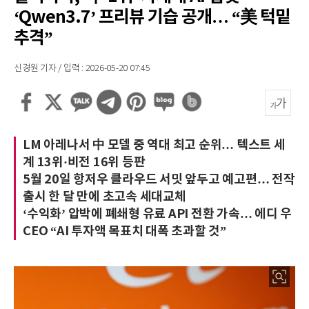
‘Qwen3.7’ 프리뷰 기습 공개… “美 턱밑
추격”
신경원 기자 / 입력 : 2026-05-20 07:45
LM 아레나서 中 모델 중 역대 최고 순위… 텍스트 세
계 13위·비전 16위 등판
5월 20일 항저우 클라우드 서밋 앞두고 예고편… 전작
출시 한 달 만에 초고속 세대교체
‘수익화’ 압박에 폐쇄형 유료 API 전환 가속… 에디 우
CEO “AI 투자액 목표치 대폭 초과할 것”