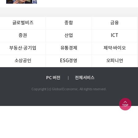
글로벌비즈
종합
금융
증권
산업
ICT
부동산·공기업
유통경제
제약∙바이오
소상공인
ESG경영
오피니언
PC 버전
전체서비스
Copyright (c) Global Economic. All rights reserved.