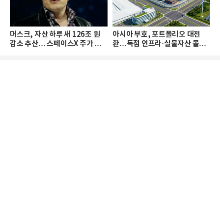
머스크, 자산 하루 새 126조 원
아시아 부호, 포트폴리오 대전
감소 추산… 스페이스X 주가 하
환…독점 인프라·실물자산 몰린
락 때문
다