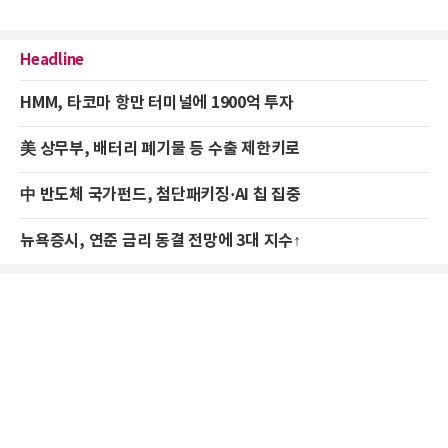
Headline
HMM, 타코마 항만 터미널에 1900억 투자
美 상무부, 배터리 폐기물 등 수출 제한키로
中 반도체 국가펀드, 첨단패키징·AI 칩 집중
뉴욕증시, 연준 금리 동결 전망에 3대 지수↑