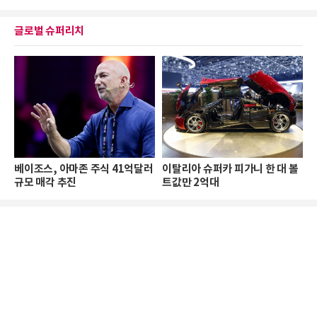
글로벌 슈퍼리치
베이조스, 아마존 주식 41억달러
이탈리아 슈퍼카 피가니 한 대 볼
규모 매각 추진
트값만 2억대