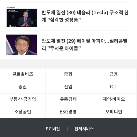
반도체 열전 (30) 테슬라 (Tesla) 구조적 한
계 "심각한 성장통"
반도체 열전 (29) 페이팔 마피아...실리콘밸
리 "무서운 아이들"
글로벌비즈
종합
금융
증권
산업
ICT
부동산·공기업
유통경제
제약∙바이오
소상공인
ESG경영
오피니언
PC 버전
전체서비스