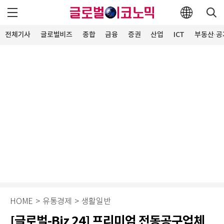
전체기사
글로벌비즈
종합
금융
증권
산업
ICT
부동산·공
HOME
>
유통경제
>
생활일반
[글로벌-Biz 24] 프리미엄 전동공구업체