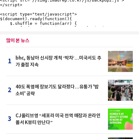
많이 본 뉴스
bhc, 동남아 신시장 개척 ‘박차’…미국서도 추
1
가 출점 지속
40도 폭염에 장보기도 달라졌다…유통가 '밤
2
소비' 공략
CJ올리브영 “세포라 미국 전역 매장과 온라인
3
몰서 K뷰티 만난다”