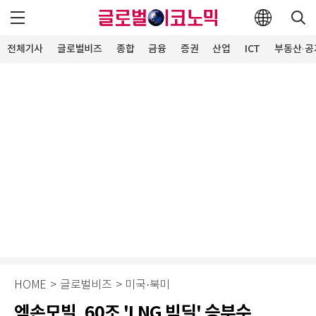
전체기사
글로벌비즈
종합
금융
증권
산업
ICT
부동산·공
HOME
>
글로벌비즈
>
미국·북미
엑손모빌, 60조 'LNG 빅딜' 승부수