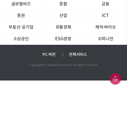
글로벌비즈
종합
금융
증권
산업
ICT
부동산·공기업
유통경제
제약∙바이오
소상공인
ESG경영
오피니언
PC 버전
전체서비스
Copyright (c) Global Economic. All rights reserved.