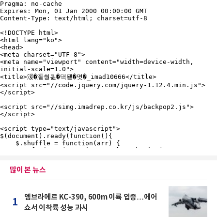
많이 본 뉴스
엠브라에르 KC-390, 600m 이륙 입증…에어
1
쇼서 이착륙 성능 과시