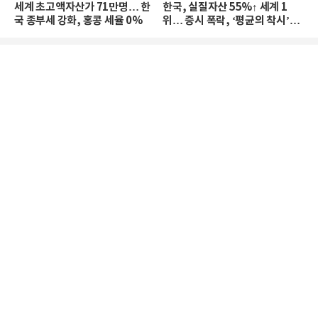
세계 초고액자산가 71만명… 한
한국, 실질자산 55%↑ 세계 1
국 종부세 강화, 홍콩 세율 0%
위… 증시 폭락, ‘평균의 착시’와
부의 유동성 위기