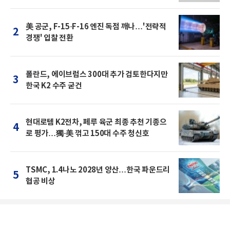
美 공군, F-15·F-16 엔진 독점 깨나…'전략적
2
경쟁' 입찰 전환
폴란드, 에이브럼스 300대 추가 검토한다지만
3
한국 K2 수주 굳건
현대로템 K2전차, 페루 육군 최종 추천 기종으
4
로 평가…獨·美 꺾고 150대 수주 청신호
TSMC, 1.4나노 2028년 양산…한국 파운드리
5
협공 비상