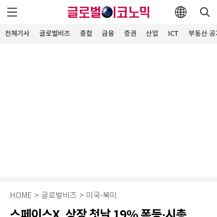
전체기사
글로벌비즈
종합
금융
증권
산업
ICT
부동산·공
HOME
>
글로벌비즈
>
미국·북미
스페이스X, 상장 첫날 19% 폭등·시총