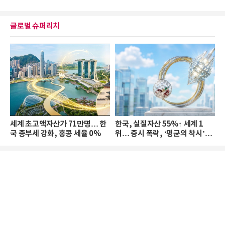
글로벌 슈퍼리치
세계 초고액자산가 71만명… 한
한국, 실질자산 55%↑ 세계 1
국 종부세 강화, 홍콩 세율 0%
위… 증시 폭락, ‘평균의 착시’와
부의 유동성 위기