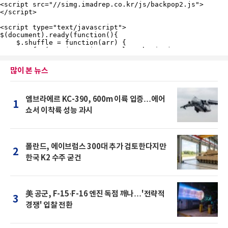
많이 본 뉴스
엠브라에르 KC-390, 600m 이륙 입증…에어
1
쇼서 이착륙 성능 과시
폴란드, 에이브럼스 300대 추가 검토한다지만
2
한국 K2 수주 굳건
美 공군, F-15·F-16 엔진 독점 깨나…'전략적
3
경쟁' 입찰 전환