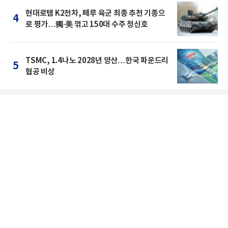
현대로템 K2전차, 페루 육군 최종 추천 기종으
4
로 평가…獨·美 꺾고 150대 수주 청신호
TSMC, 1.4나노 2028년 양산…한국 파운드리
5
협공 비상