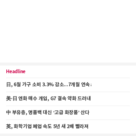
Headline
日, 6월 가구 소비 3.3% 감소...7개월 연속↓
美·日 엔화 매수 개입, G7 결속 약화 드러내
中 부유층, 명품백 대신 ‘고급 화장품’ 산다
英, 화학기업 폐업 속도 5년 새 2배 빨라져