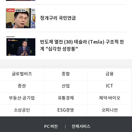
청개구리 국민연금
반도체 열전 (30) 테슬라 (Tesla) 구조적 한
계 "심각한 성장통"
글로벌비즈
종합
금융
증권
산업
ICT
부동산·공기업
유통경제
제약∙바이오
소상공인
ESG경영
오피니언
PC 버전
전체서비스