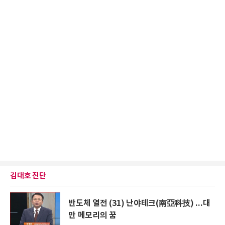
김대호 진단
반도체 열전 (31) 난야테크(南亞科技) ...대
만 메모리의 꿈