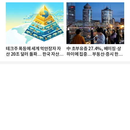
테크주 폭등에 세계 억만장자 자
中 초부유층 27.4%, 베이징·상
산 20조 달러 돌파… 한국 자산
하이에 집중… 부동산·증시 한파
격차 확대
로 자산은 소폭 감소