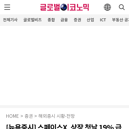
전체기사
글로벌비즈
종합
금융
증권
산업
ICT
부동산·공
HOME
>
증권
>
해외증시 시황·전망
[뉴욕증시] 스페이스X, 상장 첫날 19% 급