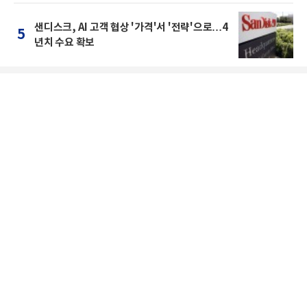
샌디스크, AI 고객 협상 '가격'서 '전략'으로…4
5
년치 수요 확보