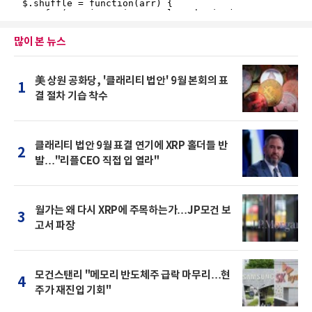
많이 본 뉴스
美 상원 공화당, '클래리티 법안' 9월 본회의 표
1
결 절차 기습 착수
클래리티 법안 9월 표결 연기에 XRP 홀더들 반
2
발…"리플CEO 직접 입 열라"
월가는 왜 다시 XRP에 주목하는가…JP모건 보
3
고서 파장
모건스탠리 "메모리 반도체주 급락 마무리…현
4
주가 재진입 기회"