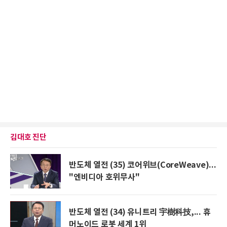
김대호 진단
반도체 열전 (35) 코어위브(CoreWeave)...
"엔비디아 호위무사"
반도체 열전 (34) 유니트리 宇樹科技,... 휴
머노이드 로봇 세계 1위