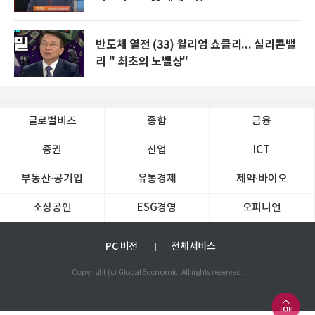
반도체 열전 (33) 윌리엄 쇼클리... 실리콘밸
리 " 최초의 노벨상"
글로벌비즈
종합
금융
증권
산업
ICT
부동산·공기업
유통경제
제약∙바이오
소상공인
ESG경영
오피니언
PC 버전
전체서비스
Copyright (c) Global Economic. All rights reserved.