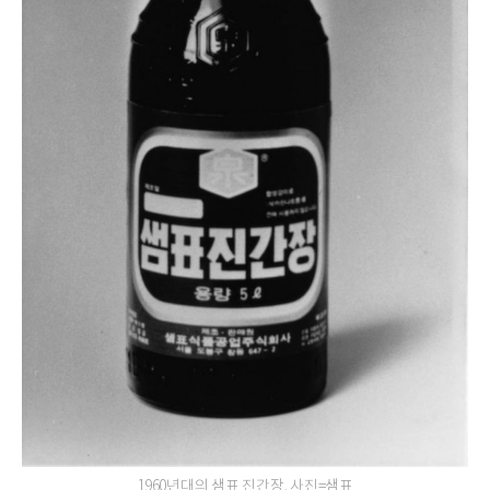
1960년대의 샘표 진간장. 사진=샘표