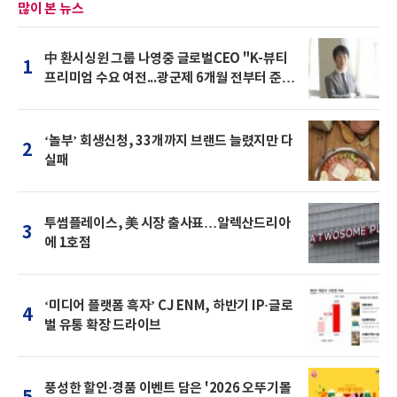
많이 본 뉴스
中 환시싱윈 그룹 나영중 글로벌CEO "K-뷰티
1
프리미엄 수요 여전...광군제 6개월 전부터 준비
를 "
‘놀부’ 회생신청, 33개까지 브랜드 늘렸지만 다
2
실패
투썸플레이스, 美 시장 출사표…알렉산드리아
3
에 1호점
‘미디어 플랫폼 흑자’ CJ ENM, 하반기 IP·글로
4
벌 유통 확장 드라이브
풍성한 할인·경품 이벤트 담은 '2026 오뚜기몰