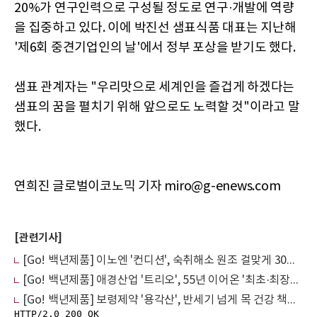
20%가 연구인력으로 구성될 정도로 연구·개발에 역량
을 집중하고 있다. 이에 박진선 샘표식품 대표는 지난해
'제6회 중견기업인의 날'에서 정부 포상을 받기도 했다.
샘표 관계자는 "우리맛으로 세계인을 즐겁게 하겠다는
샘표의 꿈을 펼치기 위해 앞으로도 노력할 것"이라고 말
했다.
연희진 글로벌이코노믹 기자 miro@g-enews.com
[관련기사]
[Go! 백년제품] 이노엔 '컨디션', 숙취해소 원조 걸맞게 30년 내내 매출 1위
[Go! 백년제품] 애경산업 '트리오', 55년 이어온 '최초·최장수' 주방세제 브랜드
[Go! 백년제품] 보령제약 '용각산', 반세기 넘게 목 건강 책임 ‘효자 약품’