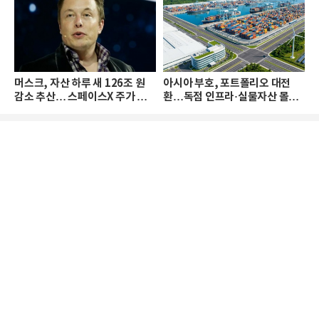
머스크, 자산 하루 새 126조 원
아시아 부호, 포트폴리오 대전
감소 추산… 스페이스X 주가 하
환…독점 인프라·실물자산 몰린
락 때문
다