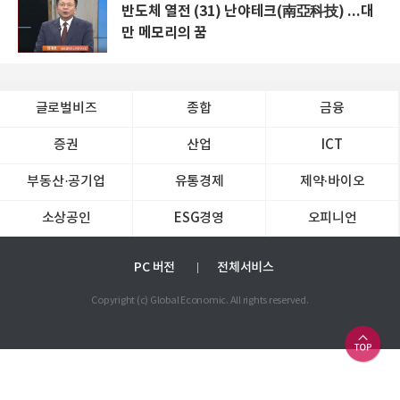
반도체 열전 (31) 난야테크(南亞科技) ...대
만 메모리의 꿈
글로벌비즈
종합
금융
증권
산업
ICT
부동산·공기업
유통경제
제약∙바이오
소상공인
ESG경영
오피니언
PC 버전
전체서비스
Copyright (c) Global Economic. All rights reserved.