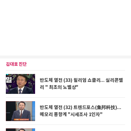
김대호 진단
반도체 열전 (33) 윌리엄 쇼클리... 실리콘밸
리 " 최초의 노벨상"
반도체 열전 (32) 트렌드포스(集邦科技)...
메모리 풍향계 "시세조사 1인자"