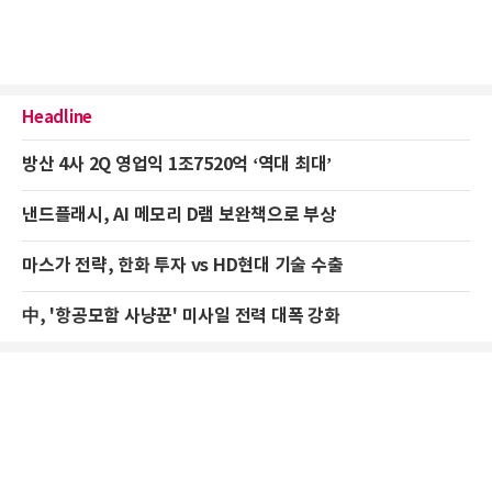
Headline
방산 4사 2Q 영업익 1조7520억 ‘역대 최대’
낸드플래시, AI 메모리 D램 보완책으로 부상
마스가 전략, 한화 투자 vs HD현대 기술 수출
中, '항공모함 사냥꾼' 미사일 전력 대폭 강화