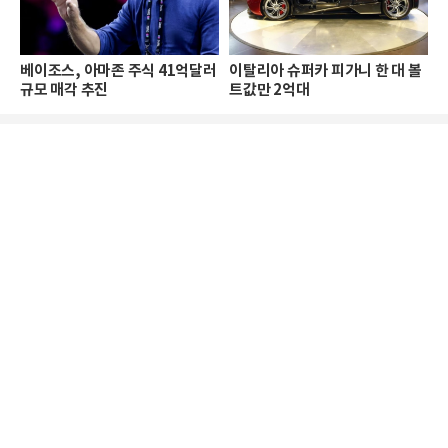
베이조스, 아마존 주식 41억달러
이탈리아 슈퍼카 피가니 한 대 볼
규모 매각 추진
트값만 2억대