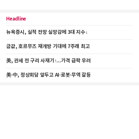
Headline
뉴욕증시, 실적 전망 실망감에 3대 지수↓
금값, 호르무즈 재개방 기대에 7주래 최고
美, 관세 전 구리 사재기↑...가격 급락 우려
美·中, 정상회담 앞두고 AI·로봇·무역 갈등