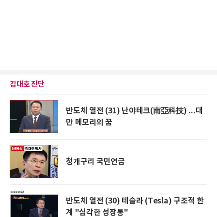
김대호 진단
반도체 열전 (31) 난야테크(南亞科技) ...대
만 메모리의 꿈
청개구리 국민연금
반도체 열전 (30) 테슬라 (Tesla) 구조적 한
계 "심각한 성장통"