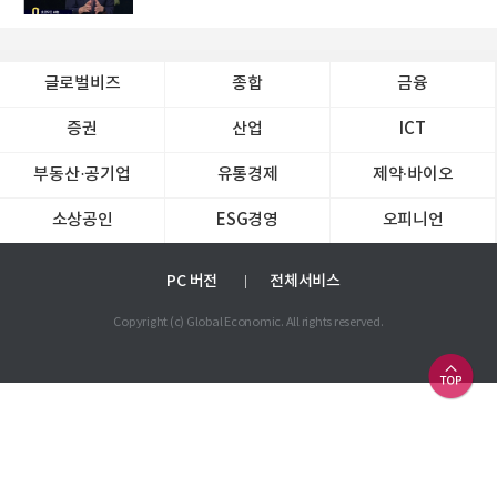
글로벌비즈
종합
금융
증권
산업
ICT
부동산·공기업
유통경제
제약∙바이오
소상공인
ESG경영
오피니언
PC 버전
전체서비스
Copyright (c) Global Economic. All rights reserved.