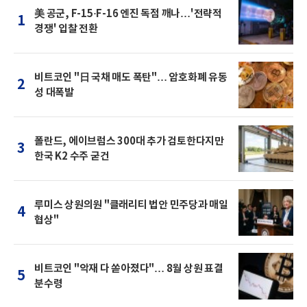
美 공군, F-15·F-16 엔진 독점 깨나…'전략적
1
경쟁' 입찰 전환
비트코인 "日 국채 매도 폭탄"… 암호화폐 유동
2
성 대폭발
폴란드, 에이브럼스 300대 추가 검토한다지만
3
한국 K2 수주 굳건
루미스 상원의원 "클래리티 법안 민주당과 매일
4
협상"
비트코인 "악재 다 쏟아졌다"… 8월 상원 표결
5
분수령