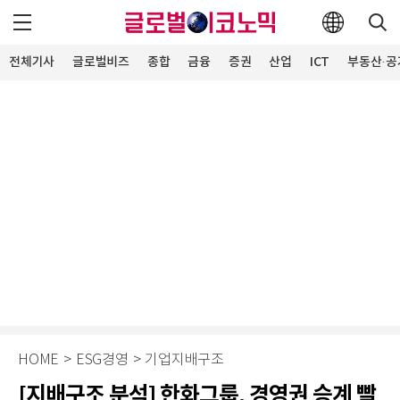
전체기사
글로벌비즈
종합
금융
증권
산업
ICT
부동산·공
HOME
>
ESG경영
>
기업지배구조
[지배구조 분석] 한화그룹, 경영권 승계 빨