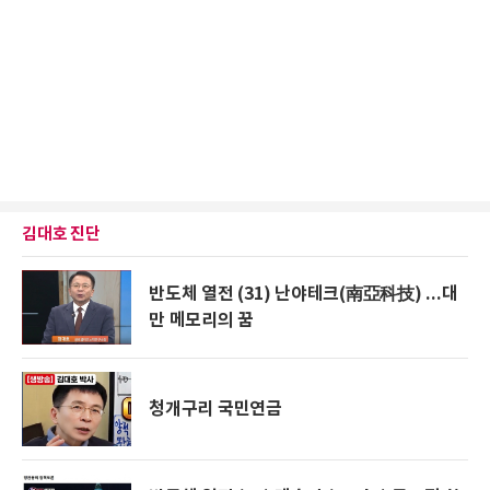
김대호 진단
반도체 열전 (31) 난야테크(南亞科技) ...대
만 메모리의 꿈
청개구리 국민연금