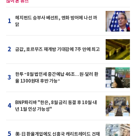
많이 본 뉴스
헤지펀드 승부사 베선트, 엔화 방어에 나선 까
1
닭
2
금값, 호르무즈 재개방 기대감에 7주 만에 최고
한투 “8월 법인세 중간예납 46조…원·달러 환
3
율 1300원대 후반 가능”
BNP파리바 "한은, 8월 금리 동결 후 10월·내
4
년 1월 인상 가능성"
5
美·日 환율개입에도 신흥국 캐리트레이드 건재