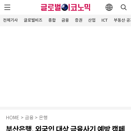
전체기사
글로벌비즈
종합
금융
증권
산업
ICT
부동산·공
HOME
>
금융
>
은행
부산은행, 외국인 대상 금융사기 예방 캠페