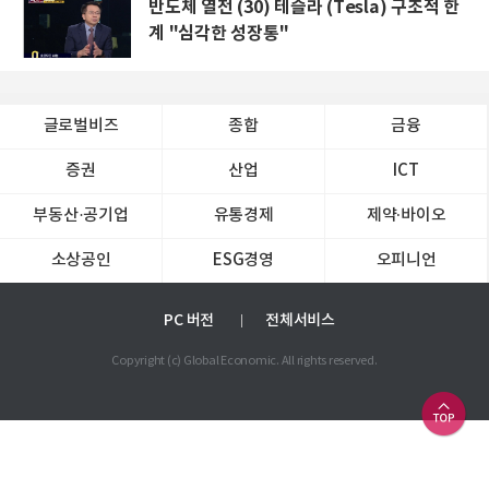
반도체 열전 (30) 테슬라 (Tesla) 구조적 한
계 "심각한 성장통"
글로벌비즈
종합
금융
증권
산업
ICT
부동산·공기업
유통경제
제약∙바이오
소상공인
ESG경영
오피니언
PC 버전
전체서비스
Copyright (c) Global Economic. All rights reserved.