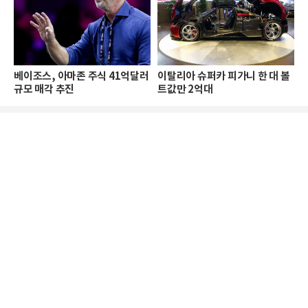
베이조스, 아마존 주식 41억달러
이탈리아 슈퍼카 피가니 한 대 볼
규모 매각 추진
트값만 2억대