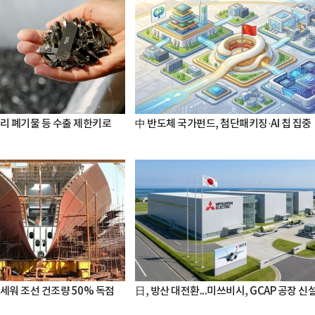
터리 폐기물 등 수출 제한키로
中 반도체 국가펀드, 첨단패키징·AI 칩 집중
세워 조선 건조량 50% 독점
日, 방산 대전환...미쓰비시, GCAP 공장 신