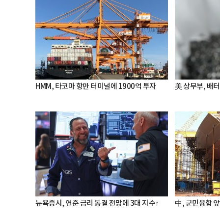
HMM, 타코마 항만 터미널에 1900억 투자
美 상무부, 배
뉴욕증시, 연준 금리 동결 전망에 3대 지수↑
中, 군민융합 앞