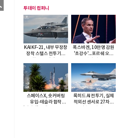
투데이 컴퍼니
KAI KF-21, 내부 무장창
폭스바겐, 10만명 감원
장착 스텔스 전투기로
'초강수'...포르쉐 오너
진화…5.5세대 도약
직접 경고
선언
스페이스X, 숏커버링
록히드 AI 전투기, 실제
유입-테슬라 합작
적외선 센서로 27차례
'테라팹' 호재로 15.83%
자율 요격 성공
급등