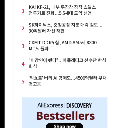
KAI KF-21, 내부 무장창 장착 스텔스
1
전투기로 진화…5.5세대 도약 선언
SK하이닉스, 충칭공장 지분 매각 검토…
2
30억달러 자산 재편
CXMT DDR5 칩, AMD AM5서 8800
3
MT/s 돌파
"이강인이 쐈다"…아틀레티코 선수단 한식
4
회식
'빅쇼트' 버리 AI 공매도…4500억달러 부채
5
경고음