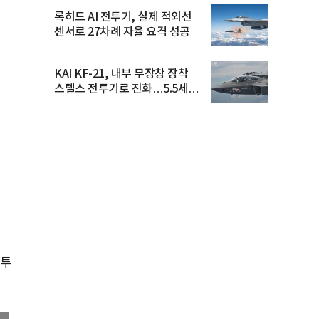
록히드 AI 전투기, 실제 적외선
센서로 27차례 자율 요격 성공
KAI KF-21, 내부 무장창 장착
스텔스 전투기로 진화…5.5세대
도...
국
이
 투