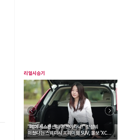
리얼시승기
… “여성·
"에어 서스펜션이 기본이라니!" 갓성비
"디자인 대
미쳤다는 스웨디시 프리미엄 SUV, 볼보 'XC60
크로스오버
B5 울트라'