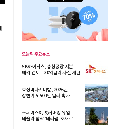
에
것
오늘의 주요뉴스
SK하이닉스, 충칭공장 지분
매각 검토…30억달러 자산 재편
데
효성비나케미칼, 2026년
상반기 5,500만 달러 흑자
전환… 4대 체...
스페이스X, 숏커버링 유입-
테슬라 합작 '테라팹' 호재로
15.83% ...