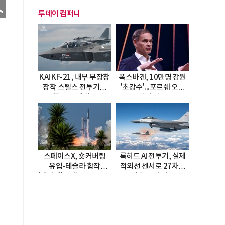
투데이 컴퍼니
KAI KF-21, 내부 무장창
폭스바겐, 10만명 감원
장착 스텔스 전투기로
'초강수'...포르쉐 오너
진화…5.5세대 도약
직접 경고
선언
스페이스X, 숏커버링
록히드 AI 전투기, 실제
유입-테슬라 합작
적외선 센서로 27차례
'테라팹' 호재로 15.83%
자율 요격 성공
급등