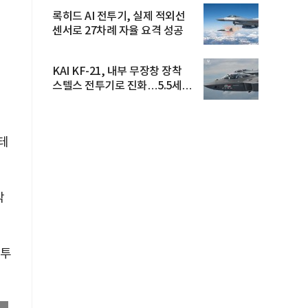
록히드 AI 전투기, 실제 적외선
센서로 27차례 자율 요격 성공
KAI KF-21, 내부 무장창 장착
스텔스 전투기로 진화…5.5세대
도...
테
각
 투