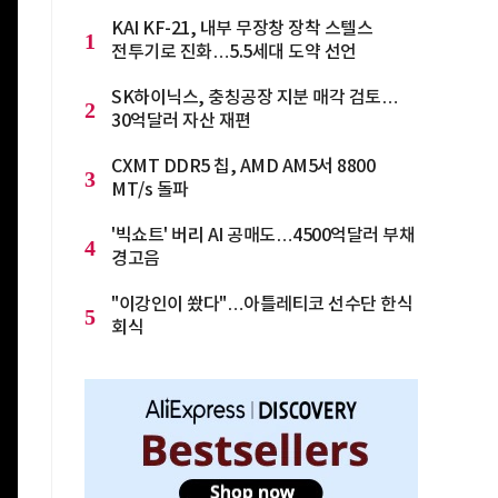
KAI KF-21, 내부 무장창 장착 스텔스
1
전투기로 진화…5.5세대 도약 선언
SK하이닉스, 충칭공장 지분 매각 검토…
2
30억달러 자산 재편
CXMT DDR5 칩, AMD AM5서 8800
3
MT/s 돌파
'빅쇼트' 버리 AI 공매도…4500억달러 부채
4
경고음
"이강인이 쐈다"…아틀레티코 선수단 한식
5
회식