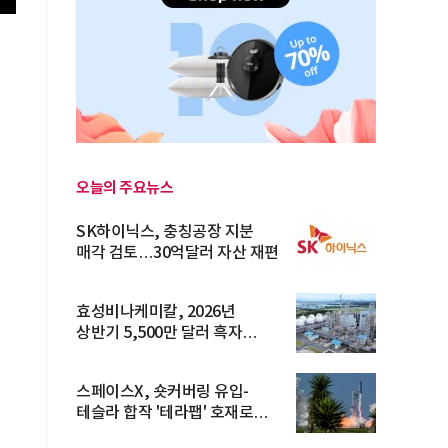
공
오늘의 주요뉴스
SK하이닉스, 충칭공장 지분
매각 검토…30억달러 자산 재편
효성비나케미칼, 2026년
상반기 5,500만 달러 흑자
전환… 4대 체...
스페이스X, 숏커버링 유입-
테슬라 합작 '테라팹' 호재로
15.83% ...