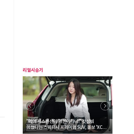
리얼시승기
… “여성·
"에어 서스펜션이 기본이라니!" 갓성비
"디자인 대
미쳤다는 스웨디시 프리미엄 SUV, 볼보 'XC60
크로스오버
B5 울트라'