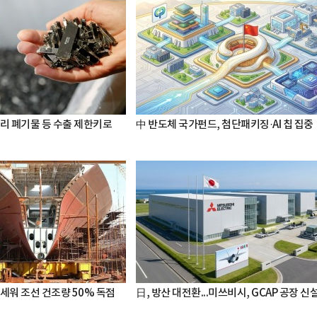
터리 폐기물 등 수출 제한키로
中 반도체 국가펀드, 첨단패키징·AI 칩 집중
세워 조선 건조량 50% 독점
日, 방산 대전환...미쓰비시, GCAP 공장 신