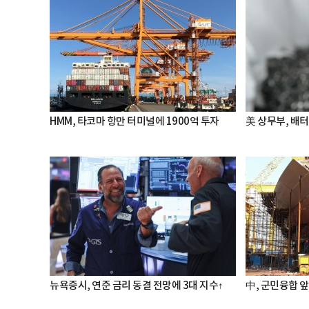
HMM, 타코마 항만 터미널에 1900억 투자
美 상무부, 배
뉴욕증시, 연준 금리 동결 전망에 3대 지수↑
中, 군민융합 앞