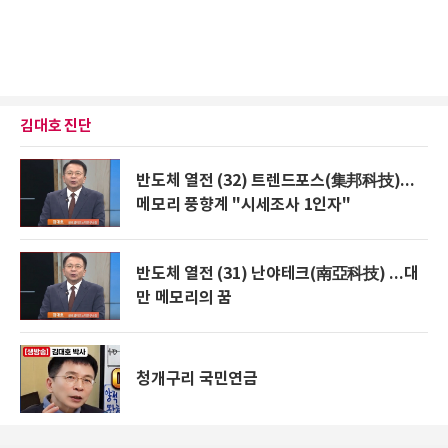
김대호 진단
반도체 열전 (32) 트렌드포스(集邦科技)...
메모리 풍향계 "시세조사 1인자"
반도체 열전 (31) 난야테크(南亞科技) ...대
만 메모리의 꿈
청개구리 국민연금