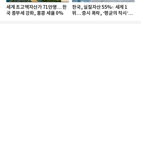
세계 초고액자산가 71만명… 한
한국, 실질자산 55%↑ 세계 1
국 종부세 강화, 홍콩 세율 0%
위… 증시 폭락, ‘평균의 착시’와
부의 유동성 위기