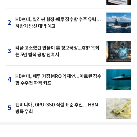
HD현대, 필리핀 함정·페루 잠수함 수주 유력…
2
하반기 방산 대박 예고
리플 고소했던 인물이 美 정보국장...XRP 옥죄
3
는 5년 법적 공방 잔혹사
HD현대, 페루 거점 MRO 역제안…아르헨 잠수
4
함 수주전 파격 카드
엔비디아, GPU-SSD 직결 표준 추진… HBM
5
병목 우회