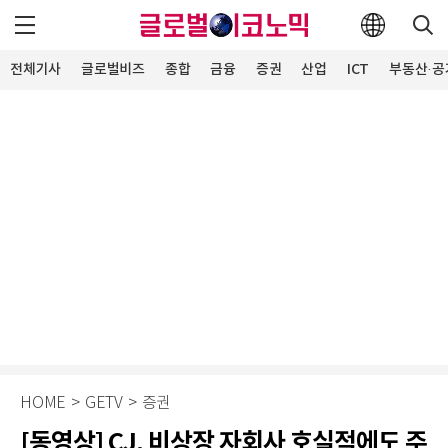
전체기사
글로벌비즈
종합
금융
증권
산업
ICT
부동산·공
HOME
>
GETV
>
증권
[동영상] CJ, 비상장 자회사 호실적에도 주