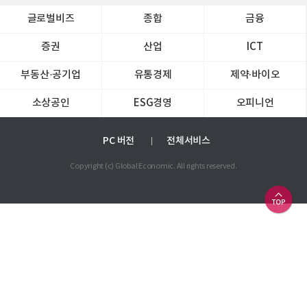
글로벌비즈
종합
금융
증권
산업
ICT
부동산·공기업
유통경제
제약∙바이오
소상공인
ESG경영
오피니언
PC 버전
전체서비스
Copyright (c) Global Economic. All rights reserved.