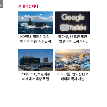
투데이 컴퍼니
HD현대, 필리핀 함정·
알파벳, 36조원 채권
페루 잠수함 수주 유력
발행 추진…AI 투자
시험대
스페이스X, 보호예수
타타그룹, 인도산 LFP
해제에 거래량 폭발
배터리 독자 개발