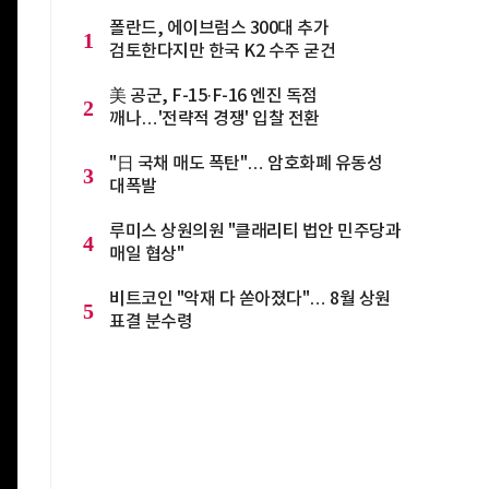
폴란드, 에이브럼스 300대 추가
1
검토한다지만 한국 K2 수주 굳건
美 공군, F-15·F-16 엔진 독점
2
깨나…'전략적 경쟁' 입찰 전환
"日 국채 매도 폭탄"… 암호화폐 유동성
3
대폭발
루미스 상원의원 "클래리티 법안 민주당과
4
매일 협상"
비트코인 "악재 다 쏟아졌다"… 8월 상원
5
표결 분수령