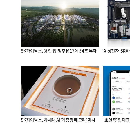
SK하이닉스, 용인 팹·청주 M17에 54조 투자
삼성전자·SK하
SK하이닉스, 차세대 AI '계층형 메모리' 제시
'호실적' 핀테크 