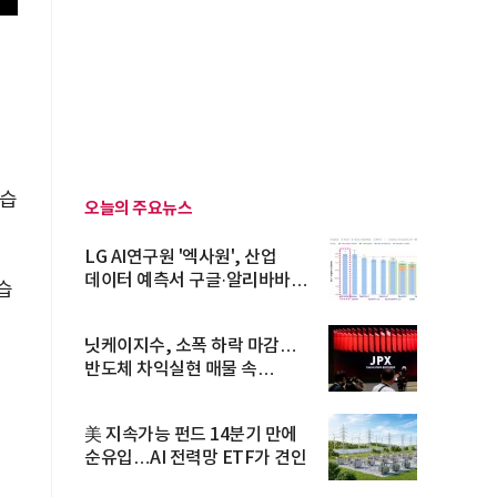
했습
오늘의 주요뉴스
LG AI연구원 '엑사원', 산업
데이터 예측서 구글·알리바바
습
제쳐
닛케이지수, 소폭 하락 마감…
반도체 차익실현 매물 속
TOPIX 선...
美 지속가능 펀드 14분기 만에
순유입…AI 전력망 ETF가 견인