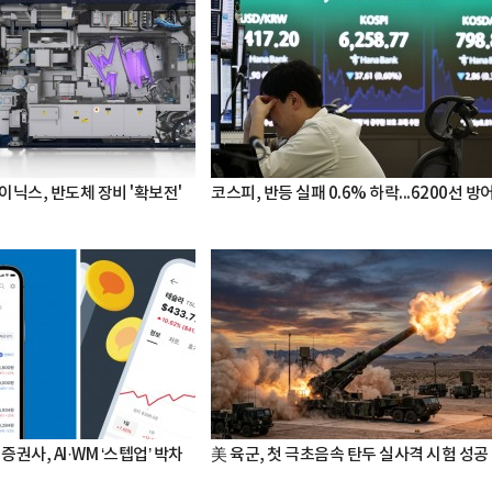
이닉스, 반도체 장비 '확보전'
코스피, 반등 실패 0.6% 하락...6200선 방
증권사, AI·WM ‘스텝업’ 박차
美 육군, 첫 극초음속 탄두 실사격 시험 성공