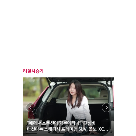
리얼시승기
… “여성·
"에어 서스펜션이 기본이라니!" 갓성비
"디자인 대
미쳤다는 스웨디시 프리미엄 SUV, 볼보 'XC60
크로스오버
B5 울트라'