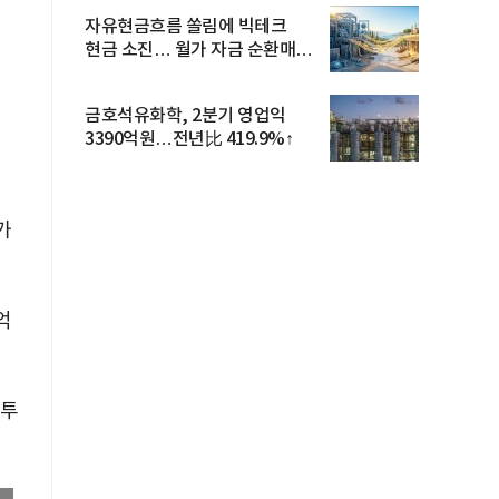
자유현금흐름 쏠림에 빅테크
현금 소진… 월가 자금 순환매
확산
금호석유화학, 2분기 영업익
3390억원…전년比 419.9%↑
가
억
 투