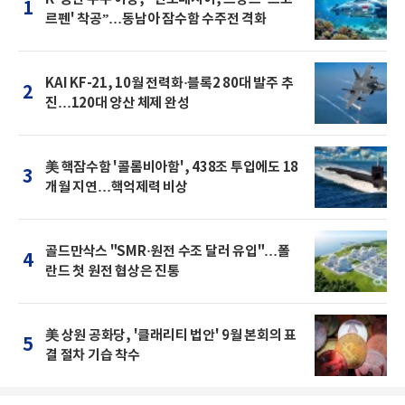
1
르펜' 착공”…동남아 잠수함 수주전 격화
KAI KF-21, 10월 전력화·블록2 80대 발주 추
2
진…120대 양산 체제 완성
美 핵잠수함 '콜롬비아함', 438조 투입에도 18
3
개월 지연…핵억제력 비상
골드만삭스 "SMR·원전 수조 달러 유입"…폴
4
란드 첫 원전 협상은 진통
美 상원 공화당, '클래리티 법안' 9월 본회의 표
5
결 절차 기습 착수