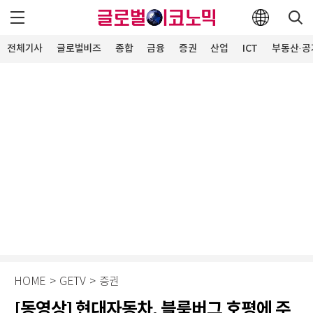
전체기사
글로벌비즈
종합
금융
증권
산업
ICT
부동산·공
HOME
>
GETV
>
증권
[동영상] 현대자동차, 블룸버그 호평에 주