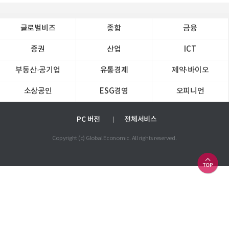
글로벌비즈
종합
금융
증권
산업
ICT
부동산·공기업
유통경제
제약∙바이오
소상공인
ESG경영
오피니언
PC 버전
전체서비스
Copyright (c) Global Economic. All rights reserved.