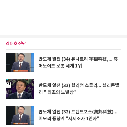
김대호 진단
반도체 열전 (34) 유니트리 宇樹科技,... 휴
머노이드 로봇 세계 1위
반도체 열전 (33) 윌리엄 쇼클리... 실리콘밸
리 " 최초의 노벨상"
반도체 열전 (32) 트렌드포스(集邦科技)...
메모리 풍향계 "시세조사 1인자"