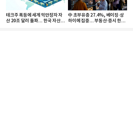
테크주 폭등에 세계 억만장자 자
中 초부유층 27.4%, 베이징·상
산 20조 달러 돌파… 한국 자산
하이에 집중… 부동산·증시 한파
격차 확대
로 자산은 소폭 감소