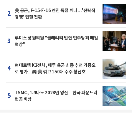
美 공군, F-15·F-16 엔진 독점 깨나…'전략적
2
경쟁' 입찰 전환
루미스 상원의원 "클래리티 법안 민주당과 매일
3
협상"
현대로템 K2전차, 페루 육군 최종 추천 기종으
4
로 평가…獨·美 꺾고 150대 수주 청신호
TSMC, 1.4나노 2028년 양산…한국 파운드리
5
협공 비상