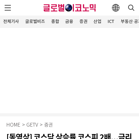
전체기사
글로벌비즈
종합
금융
증권
산업
ICT
부동산·공
HOME
>
GETV
>
증권
[동영상] 코스닥 상승률 코스피 2배…금리