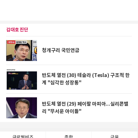
김대호 진단
청개구리 국민연금
반도체 열전 (30) 테슬라 (Tesla) 구조적 한
계 "심각한 성장통"
반도체 열전 (29) 페이팔 마피아...실리콘밸
리 "무서운 아이들"
글로벌비즈
종합
금융