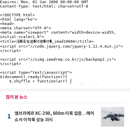
많이 본 뉴스
엠브라에르 KC-390, 600m 이륙 입증…에어
1
쇼서 이착륙 성능 과시