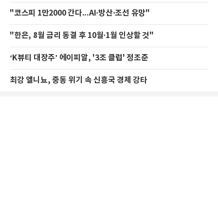
"코스피 1만2000 간다...AI·방산·조선 유망"
"한은, 8월 금리 동결 후 10월·1월 인상할 것"
‘K뷰티 대장주’ 에이피알, '3조 클럽' 정조준
최강 엘니뇨, 중동 위기 속 신흥국 경제 강타