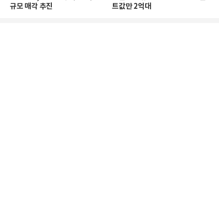
규모 매각 추진
트값만 2억대