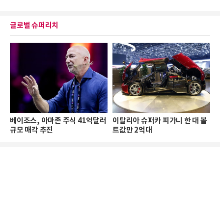
글로벌 슈퍼리치
베이조스, 아마존 주식 41억달러
이탈리아 슈퍼카 피가니 한 대 볼
규모 매각 추진
트값만 2억대