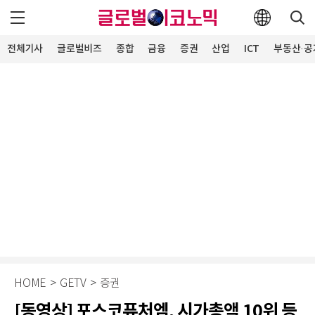
전체기사
글로벌비즈
종합
금융
증권
산업
ICT
부동산·공
HOME
>
GETV
>
증권
[동영상] 포스코퓨처엠, 시가총액 10위 등