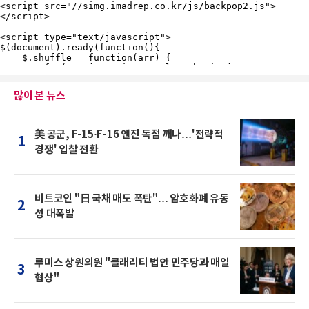
많이 본 뉴스
美 공군, F-15·F-16 엔진 독점 깨나…'전략적
1
경쟁' 입찰 전환
비트코인 "日 국채 매도 폭탄"… 암호화폐 유동
2
성 대폭발
루미스 상원의원 "클래리티 법안 민주당과 매일
3
협상"