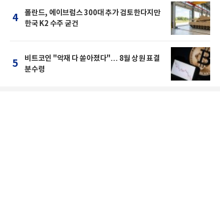
폴란드, 에이브럼스 300대 추가 검토한다지만
4
한국 K2 수주 굳건
비트코인 "악재 다 쏟아졌다"… 8월 상원 표결
5
분수령