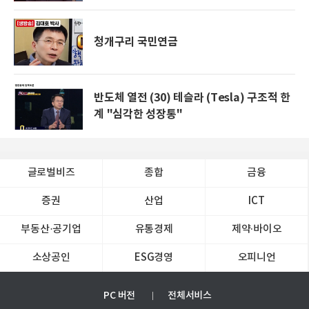
청개구리 국민연금
반도체 열전 (30) 테슬라 (Tesla) 구조적 한
계 "심각한 성장통"
글로벌비즈
종합
금융
증권
산업
ICT
부동산·공기업
유통경제
제약∙바이오
소상공인
ESG경영
오피니언
PC 버전
전체서비스