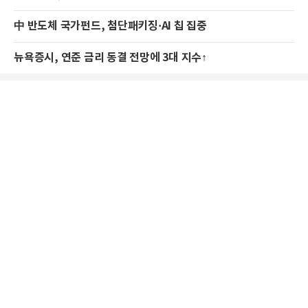
中 반도체 국가펀드, 첨단패키징·AI 칩 집중
뉴욕증시, 연준 금리 동결 전망에 3대 지수↑