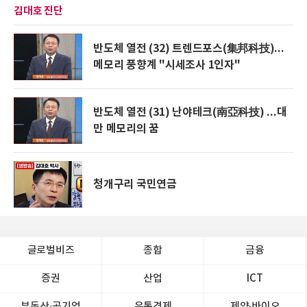
김대호 진단
반도체 열전 (32) 트렌드포스(集邦科技)...
메모리 풍향계 "시세조사 1인자"
반도체 열전 (31) 난야테크(南亞科技) ...대
만 메모리의 꿈
청개구리 국민연금
글로벌비즈
종합
금융
증권
산업
ICT
부동산·공기업
유통경제
제약∙바이오