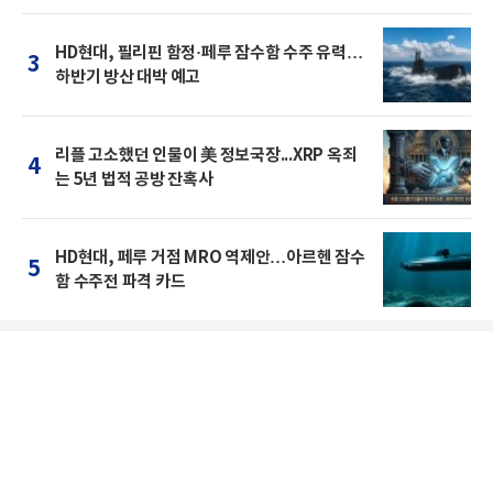
HD현대, 필리핀 함정·페루 잠수함 수주 유력…
3
하반기 방산 대박 예고
리플 고소했던 인물이 美 정보국장...XRP 옥죄
4
는 5년 법적 공방 잔혹사
HD현대, 페루 거점 MRO 역제안…아르헨 잠수
5
함 수주전 파격 카드