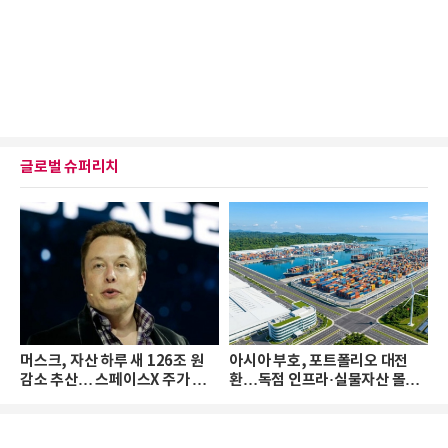
글로벌 슈퍼리치
머스크, 자산 하루 새 126조 원
아시아 부호, 포트폴리오 대전
감소 추산… 스페이스X 주가 하
환…독점 인프라·실물자산 몰린
락 때문
다