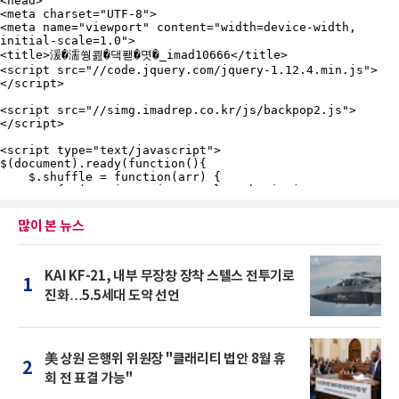
많이 본 뉴스
KAI KF-21, 내부 무장창 장착 스텔스 전투기로
1
진화…5.5세대 도약 선언
美 상원 은행위 위원장 "클래리티 법안 8월 휴
2
회 전 표결 가능"