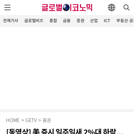
전체기사
글로벌비즈
종합
금융
증권
산업
ICT
부동산·공
HOME
>
GETV
>
증권
[동영상] 美 증시 일주일새 2%대 하락…