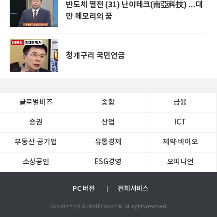
반도체 열전 (31) 난야테크(南亞科技) ...대
만 메모리의 꿈
청개구리 국민연금
글로벌비즈
종합
금융
증권
산업
ICT
부동산·공기업
유통경제
제약∙바이오
소상공인
ESG경영
오피니언
PC 버전
전체서비스
Copyright (c) Global Economic. All rights reserved.