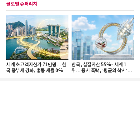
글로벌 슈퍼리치
세계 초고액자산가 71만명… 한
한국, 실질자산 55%↑ 세계 1
국 종부세 강화, 홍콩 세율 0%
위… 증시 폭락, ‘평균의 착시’와
부의 유동성 위기