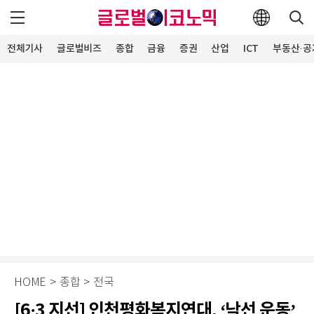
전체기사
글로벌비즈
종합
금융
증권
산업
ICT
부동산·공
HOME
>
종합
>
전국
[6·3 지선] 인천평화복지연대, ‘낙선 운동’