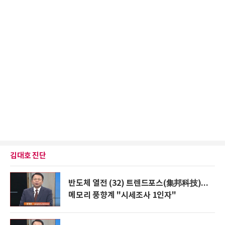
김대호 진단
반도체 열전 (32) 트렌드포스(集邦科技)...
메모리 풍향계 "시세조사 1인자"