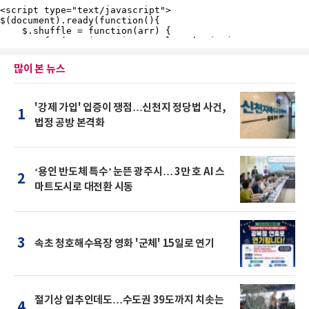
많이 본 뉴스
'강제 가입' 입증이 쟁점…신천지 정당법 사건,
1
법정 공방 본격화
‘용인 반도체 특수’ 눈뜬 광주시… 3만 호 AI 스
2
마트도시로 대전환 시동
3
속초 청호해수욕장 영화 '군체' 15일로 연기
절기상 입추인데도…수도권 39도까지 치솟는
4