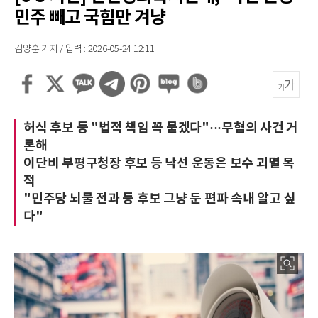
민주 빼고 국힘만 겨냥
김양훈 기자 / 입력 : 2026-05-24 12:11
허식 후보 등 "법적 책임 꼭 묻겠다"···무혐의 사건 거
론해
이단비 부평구청장 후보 등 낙선 운동은 보수 괴멸 목
적
"민주당 뇌물 전과 등 후보 그냥 둔 편파 속내 알고 싶
다"