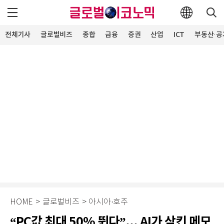
전체기사
글로벌비즈
종합
금융
증권
산업
ICT
부동산·공
HOME
>
글로벌비즈
>
아시아·호주
“PC값 최대 50% 뛴다”... AI가 삼킨 메모