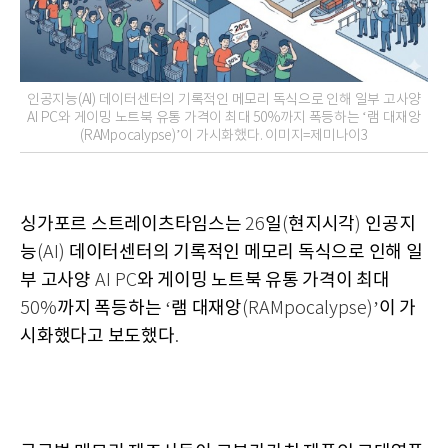
인공지능(AI) 데이터센터의 기록적인 메모리 독식으로 인해 일부 고사양
AI PC와 게이밍 노트북 유통 가격이 최대 50%까지 폭등하는 ‘램 대재앙
(RAMpocalypse)’이 가시화했다. 이미지=제미나이3
싱가포르 스트레이츠타임스는
일
현지시각
인공지
26
(
)
능
데이터센터의 기록적인 메모리 독식으로 인해 일
(AI)
부 고사양
와 게이밍 노트북 유통 가격이 최대
AI PC
까지 폭등하는
램 대재앙
이 가
50%
‘
(RAMpocalypse)’
시화했다고 보도했다
.