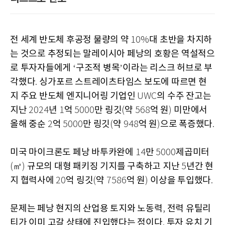
전 세계 반도체 후공정 물량의 약
대 초반을 차지하
10%
는 것으로 추정되는 말레이시아 페낭의 호황은 역설적으
로 투자자들에게
구조적 병목
이라는 리스크 허브로 부
‘
’
각했다
싱가포르 스트레이츠타임스 보도에 따르면 현
.
지 주요 반도체 엔지니어링 기업인
의 수주 잔고는
UWC
지난
년
억
만 링깃
약
억 원
미만에서
2024
1
5000
(
568
)
올해 중순
억
만 링깃
약
억 원
으로 폭증했다
2
5000
(
948
)
.
미국 마이크론도 페낭 바투카완에
만
제곱미터
14
5000
㎡
규모의 대형 패키징 기지를 구축하고 지난
년간 현
(
)
5
지 협력사에
억 링깃
약
억 원
이상을 투입했다
20
(
7586
)
.
문제는 페낭 현지의 산업용 토지와 노동력
전력 유틸리
,
티가 이미 고갈 상태에 진입했다는 점이다
투자 유치 기
.