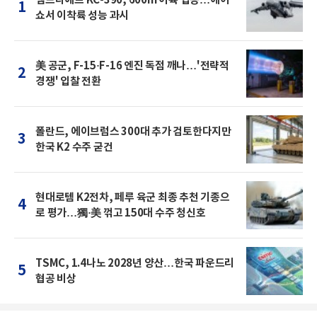
1
쇼서 이착륙 성능 과시
美 공군, F-15·F-16 엔진 독점 깨나…'전략적
2
경쟁' 입찰 전환
폴란드, 에이브럼스 300대 추가 검토한다지만
3
한국 K2 수주 굳건
현대로템 K2전차, 페루 육군 최종 추천 기종으
4
로 평가…獨·美 꺾고 150대 수주 청신호
TSMC, 1.4나노 2028년 양산…한국 파운드리
5
협공 비상