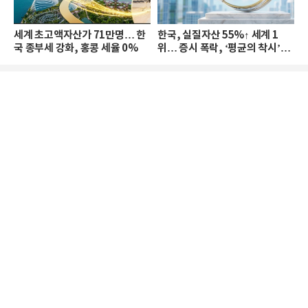
세계 초고액자산가 71만명… 한
한국, 실질자산 55%↑ 세계 1
국 종부세 강화, 홍콩 세율 0%
위… 증시 폭락, ‘평균의 착시’와
부의 유동성 위기