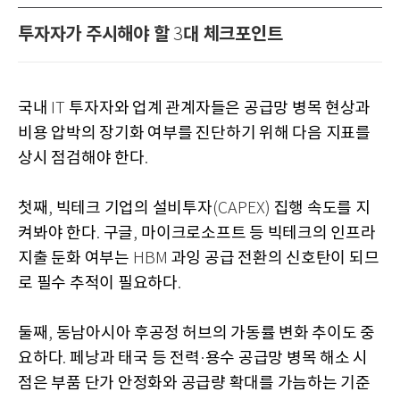
투자자가 주시해야 할
대 체크포인트
3
국내
투자자와 업계 관계자들은 공급망 병목 현상과
IT
비용 압박의 장기화 여부를 진단하기 위해 다음 지표를
상시 점검해야 한다
.
첫째
빅테크 기업의 설비투자
집행 속도를 지
,
(CAPEX)
켜봐야 한다
구글
마이크로소프트 등 빅테크의 인프라
.
,
지출 둔화 여부는
과잉 공급 전환의 신호탄이 되므
HBM
로 필수 추적이 필요하다
.
둘째
동남아시아 후공정 허브의 가동률 변화 추이도 중
,
요하다
페낭과 태국 등 전력
용수 공급망 병목 해소 시
.
·
점은 부품 단가 안정화와 공급량 확대를 가늠하는 기준