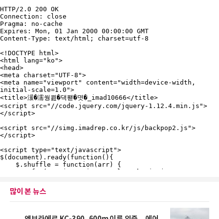
많이 본 뉴스
엠브라에르 KC-390, 600m 이륙 입증…에어