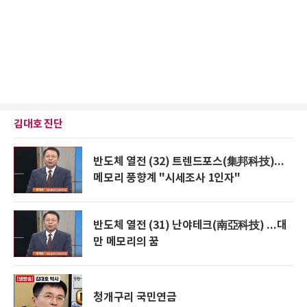
김대호 진단
반도체 열전 (32) 트렌드포스(集邦科技)...
메모리 풍향계 "시세조사 1인자"
반도체 열전 (31) 난야테크(南亞科技) ...대
만 메모리의 꿈
청개구리 국민연금