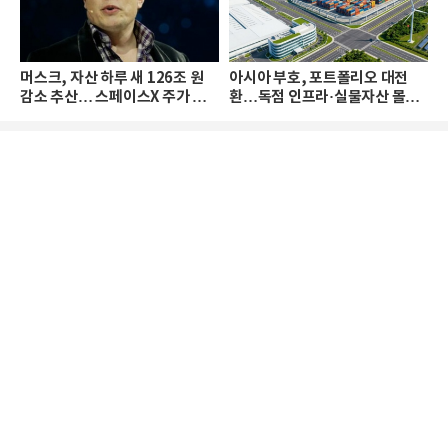
머스크, 자산 하루 새 126조 원
아시아 부호, 포트폴리오 대전
감소 추산… 스페이스X 주가 하
환…독점 인프라·실물자산 몰린
락 때문
다