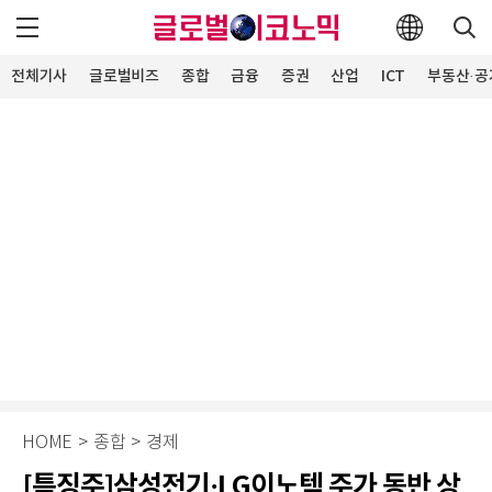
전체기사
글로벌비즈
종합
금융
증권
산업
ICT
부동산·공
HOME
>
종합
>
경제
[특징주]삼성전기·LG이노텍 주가 동반 상