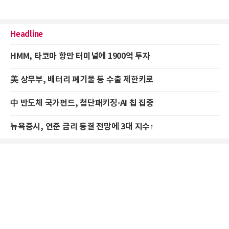
Headline
HMM, 타코마 항만 터미널에 1900억 투자
美 상무부, 배터리 폐기물 등 수출 제한키로
中 반도체 국가펀드, 첨단패키징·AI 칩 집중
뉴욕증시, 연준 금리 동결 전망에 3대 지수↑