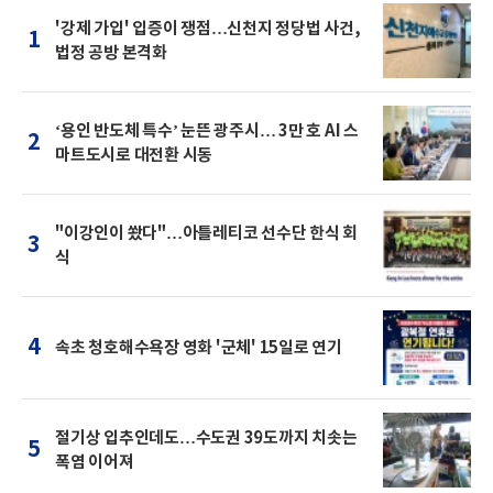
'강제 가입' 입증이 쟁점…신천지 정당법 사건,
1
법정 공방 본격화
‘용인 반도체 특수’ 눈뜬 광주시… 3만 호 AI 스
2
마트도시로 대전환 시동
"이강인이 쐈다"…아틀레티코 선수단 한식 회
3
식
4
속초 청호해수욕장 영화 '군체' 15일로 연기
절기상 입추인데도…수도권 39도까지 치솟는
5
폭염 이어져