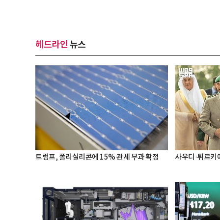
헤드라인
뉴스
트럼프, 폴리실리콘에 15% 관세 부과 확정
사우디·튀르키예