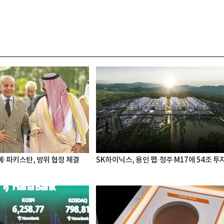
·파키스탄, 방위 협정 체결
SK하이닉스, 용인 팹·청주 M17에 54조 투