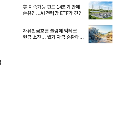
美 지속가능 펀드 14분기 만에
순유입…AI 전력망 ETF가 견인
자유현금흐름 쏠림에 빅테크
현금 소진… 월가 자금 순환매
확산
업