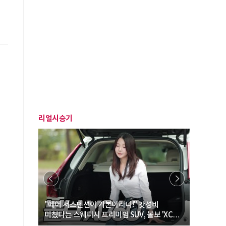
리얼시승기
… “여성·
"에어 서스펜션이 기본이라니!" 갓성비
"디자인 대
미쳤다는 스웨디시 프리미엄 SUV, 볼보 'XC60
크로스오버
B5 울트라'