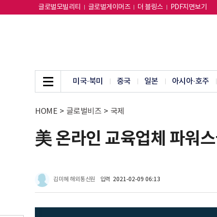
글로벌모빌리티
글로벌게이머즈
더 블링스
PDF지면보기
미국·북미
중국
일본
아시아·호주
HOME
>
글로벌비즈
>
국제
美 온라인 교육업체 파워스쿨
김미혜 해외통신원
입력
2021-02-09 06:13