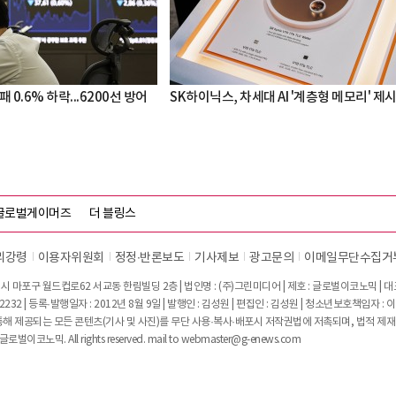
 0.6% 하락...6200선 방어
SK하이닉스, 차세대 AI '계층형 메모리' 제
글로벌게이머즈
더 블링스
리강령
이용자위원회
정정∙반론보도
기사제보
광고문의
이메일무단수집거
시 마포구 월드컵로62 서교동 한림빌딩 2층 | 법인명 : (주)그린미디어 | 제호 : 글로벌이코노믹 | 대표전
2232 | 등록·발행일자 : 2012년 8월 9일 | 발행인 : 김성원 | 편집인 : 김성원 | 청소년보호책임자 : 
 제공되는 모든 콘텐츠(기사 및 사진)를 무단 사용·복사·배포시 저작권법에 저촉되며, 법적 제재
글로벌이코노믹. All rights reserved. mail to
webmaster@g-enews.com