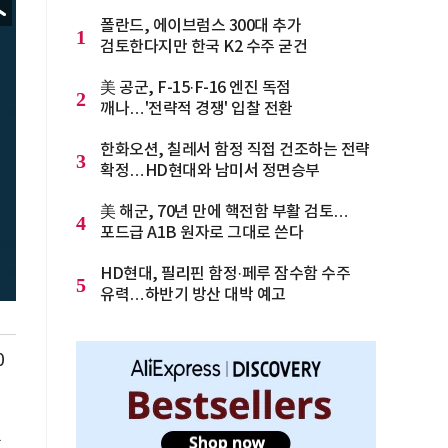
폴란드, 에이브럼스 300대 추가
1
검토한다지만 한국 K2 수주 굳건
美 공군, F-15·F-16 엔진 독점
2
깨나…'전략적 경쟁' 입찰 전환
한화오션, 칠레서 함정 직접 건조하는 전략
3
확정…HD현대와 남미서 정면승부
美 해군, 70년 만에 핵전함 부활 검토…
4
포드급 A1B 원자로 그대로 쓴다
HD현대, 필리핀 함정·페루 잠수함 수주
5
유력…하반기 방산 대박 예고
0
를