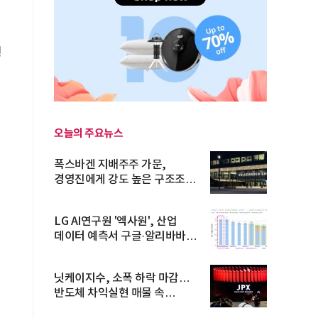
행
오늘의 주요뉴스
폭스바겐 지배주주 가문,
경영진에게 강도 높은 구조조정
주문
LG AI연구원 '엑사원', 산업
데이터 예측서 구글·알리바바
제쳐
닛케이지수, 소폭 하락 마감…
반도체 차익실현 매물 속
TOPIX 선...