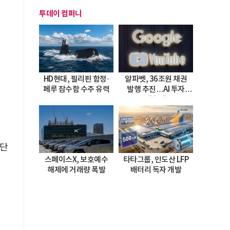
투데이 컴퍼니
HD현대, 필리핀 함정·
알파벳, 36조원 채권
페루 잠수함 수주 유력
발행 추진…AI 투자
시험대
중단
스페이스X, 보호예수
타타그룹, 인도산 LFP
해제에 거래량 폭발
배터리 독자 개발