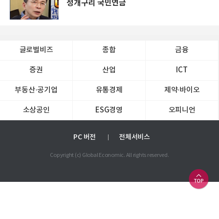
청개구리 국민연금
글로벌비즈
종합
금융
증권
산업
ICT
부동산·공기업
유통경제
제약∙바이오
소상공인
ESG경영
오피니언
PC 버전
전체서비스
Copyright (c) Global Economic. All rights reserved.