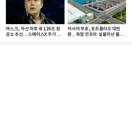
머스크, 자산 하루 새 126조 원
아시아 부호, 포트폴리오 대전
감소 추산… 스페이스X 주가 하
환…독점 인프라·실물자산 몰린
락 때문
다