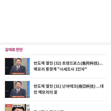
김대호 진단
반도체 열전 (32) 트렌드포스(集邦科技)...
메모리 풍향계 "시세조사 1인자"
반도체 열전 (31) 난야테크(南亞科技) ...대
만 메모리의 꿈