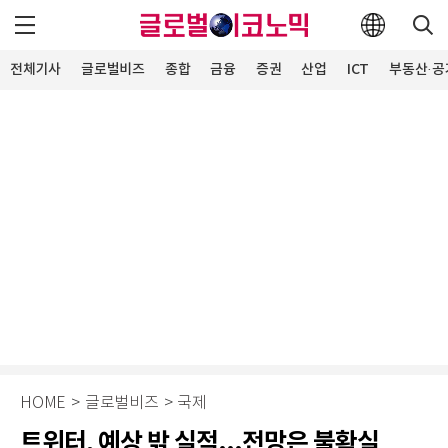
전체기사
글로벌비즈
종합
금융
증권
산업
ICT
부동산·공
HOME
>
글로벌비즈
>
국제
트위터, 예상 밖 실적...전망은 불확실