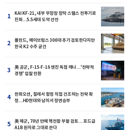
KAI KF-21, 내부 무장창 장착 스텔스 전투기로
1
진화…5.5세대 도약 선언
폴란드, 에이브럼스 300대 추가 검토한다지만
2
한국 K2 수주 굳건
美 공군, F-15·F-16 엔진 독점 깨나…'전략적
3
경쟁' 입찰 전환
한화오션, 칠레서 함정 직접 건조하는 전략 확
4
정…HD현대와 남미서 정면승부
美 해군, 70년 만에 핵전함 부활 검토… 포드급
5
A1B 원자로 그대로 쓴다