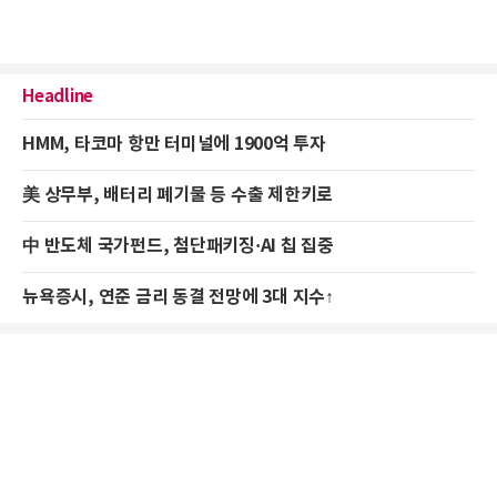
Headline
HMM, 타코마 항만 터미널에 1900억 투자
美 상무부, 배터리 폐기물 등 수출 제한키로
中 반도체 국가펀드, 첨단패키징·AI 칩 집중
뉴욕증시, 연준 금리 동결 전망에 3대 지수↑