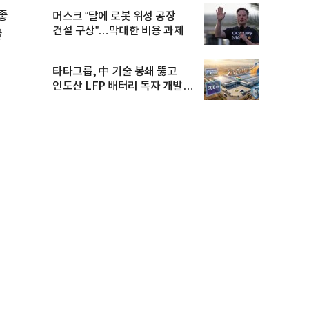
좋
머스크 “달에 로봇 위성 공장
건설 구상”…막대한 비용 과제
글
타타그룹, 中 기술 봉쇄 뚫고
인도산 LFP 배터리 독자 개발…
공...