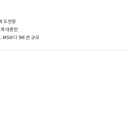
T에 도전장
태계 대혼란
...MS보다 5배 큰 규모