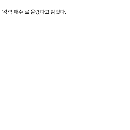
서
'
강력 매수
'
로 올렸다고 밝혔다
.
박지수 아나운서가 타본 ‘전설의 무쏘’
초보자도 반할 반전 매력”