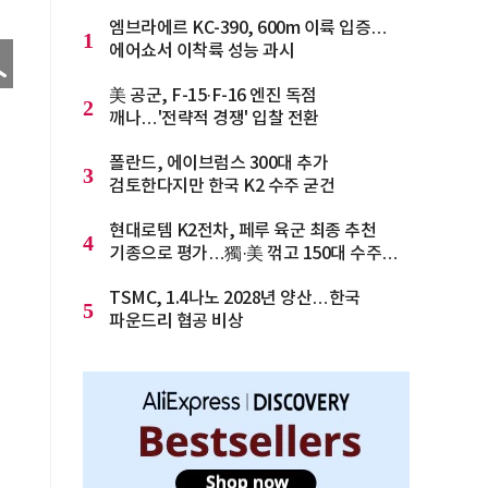
엠브라에르 KC-390, 600m 이륙 입증…
1
에어쇼서 이착륙 성능 과시
美 공군, F-15·F-16 엔진 독점
2
깨나…'전략적 경쟁' 입찰 전환
폴란드, 에이브럼스 300대 추가
3
검토한다지만 한국 K2 수주 굳건
현대로템 K2전차, 페루 육군 최종 추천
4
기종으로 평가…獨·美 꺾고 150대 수주
청신호
TSMC, 1.4나노 2028년 양산…한국
5
파운드리 협공 비상