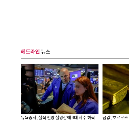
헤드라인
뉴스
뉴욕증시, 실적 전망 실망감에 3대 지수 하락
금값, 호르무즈