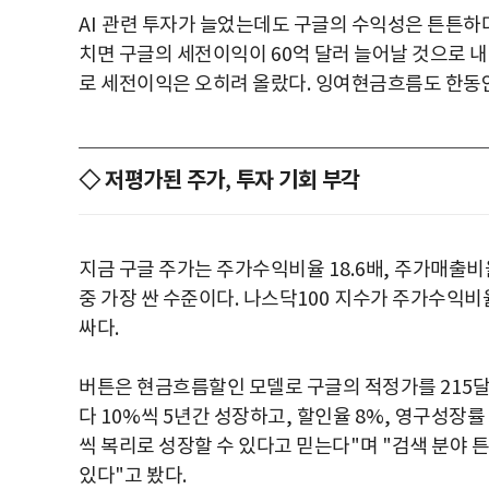
AI
관련 투자가 늘었는데도 구글의 수익성은 튼튼하
치면 구글의 세전이익이
60
억 달러 늘어날 것으로 
로 세전이익은 오히려 올랐다
.
잉여현금흐름도 한동안
◇ 저평가된 주가
투자 기회 부각
,
지금 구글 주가는 주가수익비율
18.6
배
,
주가매출비
중 가장 싼 수준이다
.
나스닥
100
지수가 주가수익비
싸다
.
버튼은 현금흐름할인 모델로 구글의 적정가를
215
달
다
10%
씩
5
년간 성장하고
,
할인율
8%,
영구성장률
씩 복리로 성장할 수 있다고 믿는다
"
며
"
검색 분야 
있다
"
고 봤다
.