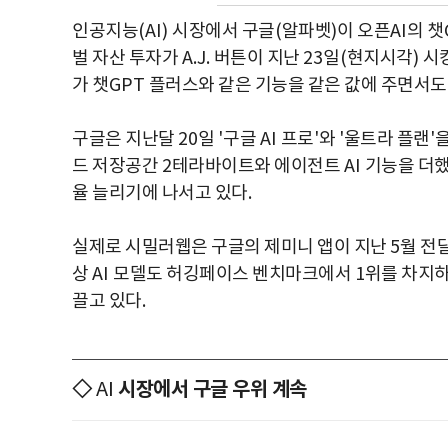
인공지능
(AI)
시장에서 구글
(
알파벳
)
이 오픈
AI
의 챗
벌 자산 투자가
A.J.
버튼이 지난
23
일
(
현지시각
)
시
가 챗
GPT
플러스와 같은 기능을 같은 값에 주면서도
구글은 지난달
20
일
'
구글
AI
프로
'
와
'
울트라 플랜
'
드 저장공간
2
테라바이트와 에이전트
AI
기능을 더
율 늘리기에 나서고 있다
.
실제로 시밀러웹은 구글의 제미니 앱이 지난
5
월 전
상
AI
모델도 허깅페이스 벤치마크에서
1
위를 차지하
끌고 있다
.
◇
시장에서 구글 우위 계속
AI