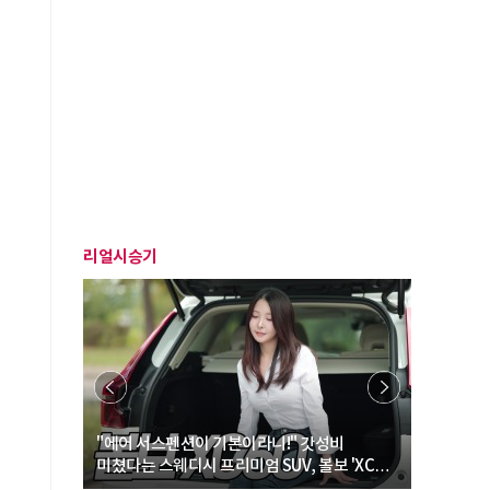
리얼시승기
… “여성·
"에어 서스펜션이 기본이라니!" 갓성비
"디자인 대
미쳤다는 스웨디시 프리미엄 SUV, 볼보 'XC60
크로스오버
B5 울트라'