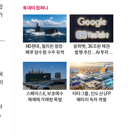
합
투데이 컴퍼니
가
HD현대, 필리핀 함정·
알파벳, 36조원 채권
페루 잠수함 수주 유력
발행 추진…AI 투자
시험대
목
히
스페이스X, 보호예수
타타그룹, 인도산 LFP
해제에 거래량 폭발
배터리 독자 개발
마
%