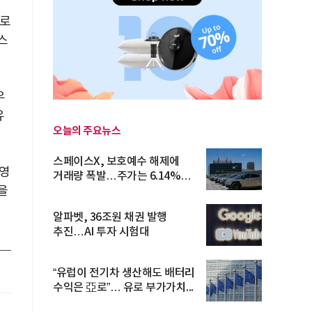
로
스
우
유
오늘의 주요뉴스
스페이스X, 보호예수 해제에
영
거래량 폭발…주가는 6.14%
을
반등
알파벳, 36조원 채권 발행
추진…AI 투자 시험대
“유럽이 전기차 생산해도 배터리
수익은 亞로”… 유로 부가가치...