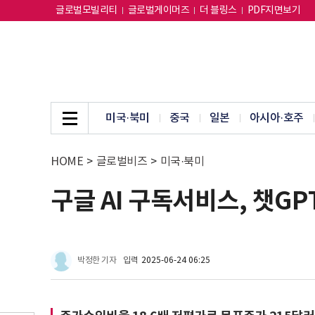
글로벌모빌리티
글로벌게이머즈
더 블링스
PDF지면보기
미국·북미
중국
일본
아시아·호주
HOME
>
글로벌비즈
>
미국·북미
구글 AI 구독서비스, 챗GP
박정한 기자
입력
2025-06-24 06:25