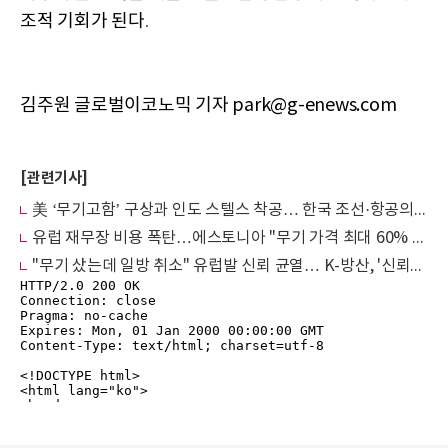
조적 기회가 된다
.
김주원 글로벌이코노믹 기자 park@g-enews.com
[관련기사]
美 ‘무기고함’ 구상과 인도 스텔스 착공… 한국 조선·항공의 기회와 리스크
유럽 재무장 비용 폭탄…에스토니아 "무기 가격 최대 60% 급등"
"무기 샀는데 일방 취소" 유럽발 신뢰 균열… K-방산, '신뢰할 수 있는 대안'으로 우뚝