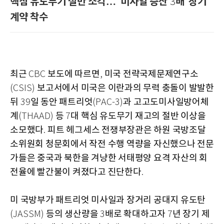
핵심 유도무기 절반 소각…
미사일 증산
배
장기
'
3
'
계약 착수
최근
보도에 따르면
미국 전략국제문제연구소
CBC
,
보고서에서 미국은 이란과의 무력 충돌이 발발한
(CSIS)
뒤
일 동안 패트리엇
과 고고도미사일방어체
39
(PAC-3)
계
등
대 핵심 유도무기 재고의 절반 이상을
(THAAD)
7
소모했다
피트 헤그세스 전쟁부장관은 하원 국방조달
.
소위원회 청문회에서 작전 수행 역량을 자신했으나 전문
가들은 중국과 북한을 겨냥한 서태평양 요격 자산의 회
전율에 빨간불이 켜졌다고 진단한다
.
미 국방부가 패트리엇 미사일과 장거리 공대지 유도탄
등의 생산량을
배로 확대하고자
년 장기 제
(JASSM)
3
7