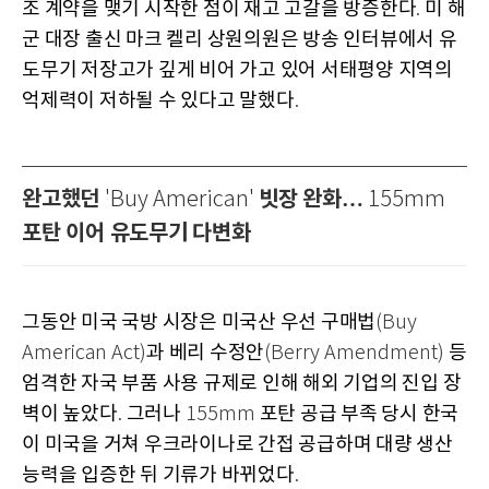
조 계약을 맺기 시작한 점이 재고 고갈을 방증한다
미 해
.
군 대장 출신 마크 켈리 상원의원은 방송 인터뷰에서 유
도무기 저장고가 깊게 비어 가고 있어 서태평양 지역의
억제력이 저하될 수 있다고 말했다
.
완고했던
빗장 완화…
'Buy American'
155mm
포탄 이어 유도무기 다변화
그동안 미국 국방 시장은 미국산 우선 구매법
(Buy
과 베리 수정안
등
American Act)
(Berry Amendment)
엄격한 자국 부품 사용 규제로 인해 해외 기업의 진입 장
벽이 높았다
그러나
포탄 공급 부족 당시 한국
.
155mm
이 미국을 거쳐 우크라이나로 간접 공급하며 대량 생산
능력을 입증한 뒤 기류가 바뀌었다
.