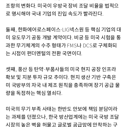
조항의 변화다
미국이 우방국 장비 조달 비율을 법적으
.
로 명시해야 국내 기업의 진입 속도가 빨라진다
.
둘째
한화에어로스페이스
넥스원 등 핵심 기업의 대
,
·LIG
미 유도무기 공동 개발 계약이다
비궁 등 미국 시험을 통
.
과한 무기체계의 수주 형태가
나
로 구체화되
FMS
DCS
는 시점이 펀더멘털의 전환 국면이다
.
셋째
풍산 등 탄약
부품사들의 미국 현지 공장 인프라
,
·
확보 및 지분 투자 규모 추이다
현지 생산 기반 구축은
.
미 국방부의 자국 내 제조 원칙을 충족하며 장기 공급 물
량을 독점하는 핵심 열쇠다
.
미국의 무기 부족 사태는 한반도 안보에 책임 분담이라
는 과제를 던졌으나
한국 방산업계에는 미국 국방 조달
,
시장의 높은 벽을 허물고 글로벌 공급망에 안착하는 구