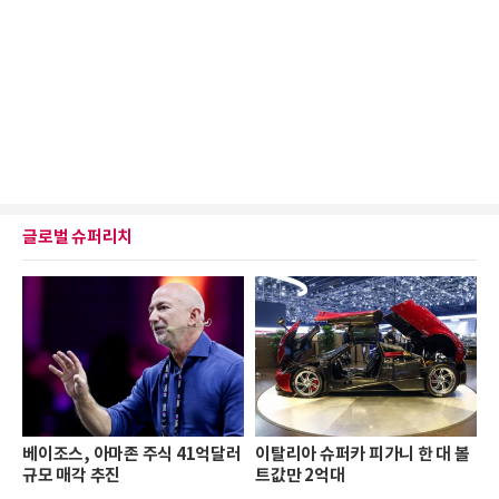
글로벌 슈퍼리치
베이조스, 아마존 주식 41억달러
이탈리아 슈퍼카 피가니 한 대 볼
규모 매각 추진
트값만 2억대