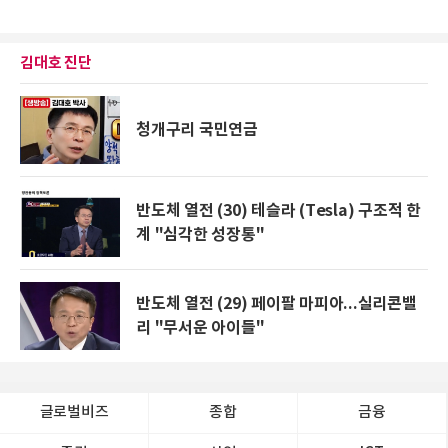
김대호 진단
청개구리 국민연금
반도체 열전 (30) 테슬라 (Tesla) 구조적 한
계 "심각한 성장통"
반도체 열전 (29) 페이팔 마피아...실리콘밸
리 "무서운 아이들"
글로벌비즈
종합
금융