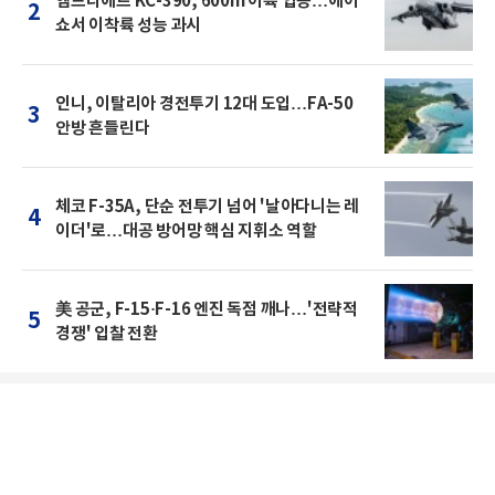
엠브라에르 KC-390, 600m 이륙 입증…에어
2
쇼서 이착륙 성능 과시
인니, 이탈리아 경전투기 12대 도입…FA-50
3
안방 흔들린다
체코 F-35A, 단순 전투기 넘어 '날아다니는 레
4
이더'로…대공 방어망 핵심 지휘소 역할
美 공군, F-15·F-16 엔진 독점 깨나…'전략적
5
경쟁' 입찰 전환