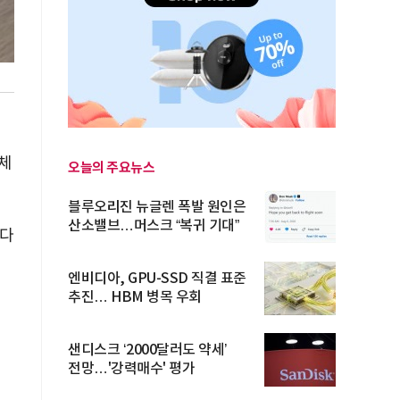
체
오늘의 주요뉴스
블루오리진 뉴글렌 폭발 원인은
산소밸브…머스크 “복귀 기대”
벨다
엔비디아, GPU-SSD 직결 표준
추진… HBM 병목 우회
샌디스크 ‘2000달러도 약세’
전망…'강력매수' 평가