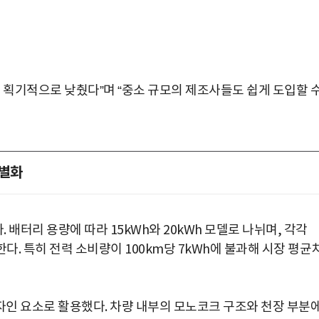
 획기적으로 낮췄다”며 “중소 규모의 제조사들도 쉽게 도입할 
차별화
. 배터리 용량에 따라 15kWh와 20kWh 모델로 나뉘며, 각각
한다. 특히 전력 소비량이 100km당 7kWh에 불과해 시장 평균
박지수 아나운서가 타본 ‘전설의 무쏘’
초보자도 반할 반전 매력”
인 요소로 활용했다. 차량 내부의 모노코크 구조와 천장 부분