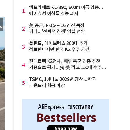
엠브라에르 KC-390, 600m 이륙 입증…
1
에어쇼서 이착륙 성능 과시
美 공군, F-15·F-16 엔진 독점
2
깨나…'전략적 경쟁' 입찰 전환
폴란드, 에이브럼스 300대 추가
3
검토한다지만 한국 K2 수주 굳건
현대로템 K2전차, 페루 육군 최종 추천
4
기종으로 평가…獨·美 꺾고 150대 수주
청신호
TSMC, 1.4나노 2028년 양산…한국
5
파운드리 협공 비상