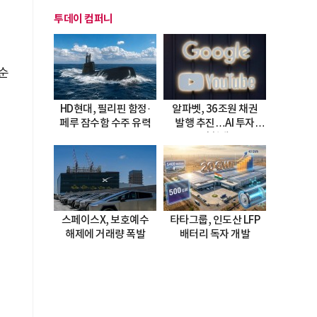
투데이 컴퍼니
 순
HD현대, 필리핀 함정·
알파벳, 36조원 채권
페루 잠수함 수주 유력
발행 추진…AI 투자
시험대
스페이스X, 보호예수
타타그룹, 인도산 LFP
해제에 거래량 폭발
배터리 독자 개발