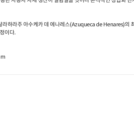
활용한 자동차 차체 생산이 실험실을 벗어나 본격적인 상업화 단
라주 아수케카 데 에나레스(Azuqueca de Henares)의 
정이다.
om