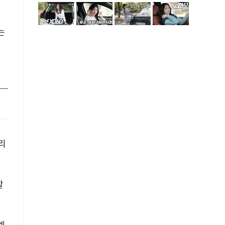
는
리
할