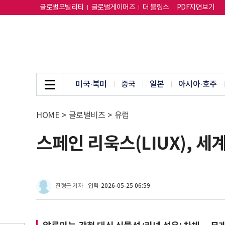
글로벌모빌리티
글로벌게이머즈
더 블링스
PDF지면보기
미국·북미
중국
일본
아시아·호주
HOME
>
글로벌비즈
>
유럽
스페인 리욱스(LIUX), 세
진형근 기자
입력
2026-05-25 06:59