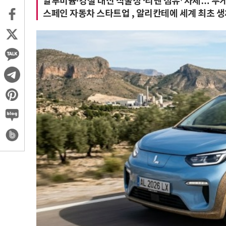
알루미늄·강철 대신 식물성 ‘리넨 섬유’ 차체… 무게
스페인 자동차 스타트업 , 알리칸테에 세계 최초 생