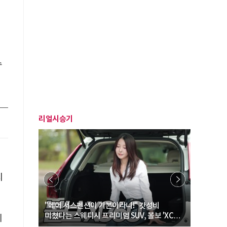
수
리얼시승기
치
… “여성·
"에어 서스펜션이 기본이라니!" 갓성비
"디자인 대
미쳤다는 스웨디시 프리미엄 SUV, 볼보 'XC60
크로스오버
에
B5 울트라'