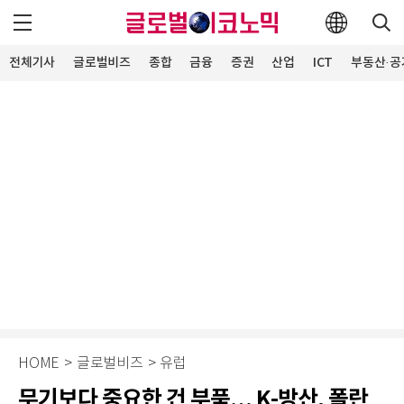
전체기사
글로벌비즈
종합
금융
증권
산업
ICT
부동산·공
HOME
>
글로벌비즈
>
유럽
무기보다 중요한 건 부품… K-방산, 폴란