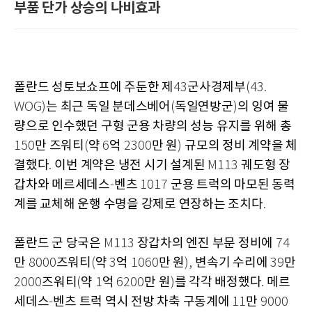
부품 단가 상승의 나비효과
폴란드 성토보쇼프에 주둔한 제
군사경제부
43
(43.
는 최근 독일 분데스베어
독일연방군
의 잉여 물
WOG)
(
)
량으로 인수했던 구형 군용 차량의 성능 유지를 위해 총
만 즈워티
약
억
만 원
규모의 정비 계약을 체
150
(
6
2300
)
결했다
이번 계약은 냉전 시기 설계된
궤도형 장
.
M113
갑차와 메르세데스
벤츠
군용 트럭의 마모된 동력
-
1017
계를 교체해 운행 수명을 강제로 연장하는 조치다
.
폴란드 군 당국은
장갑차의 엔진 부문 정비에
M113
74
만
즈워티
약
억
만 원
변속기 수리에
만
8000
(
3
1060
),
39
즈워티
약
억
만 원
를 각각 배정했다
메르
2000
(
1
6200
)
.
세데스
벤츠 트럭 역시 전방 차축 구동계에
만
-
11
9000