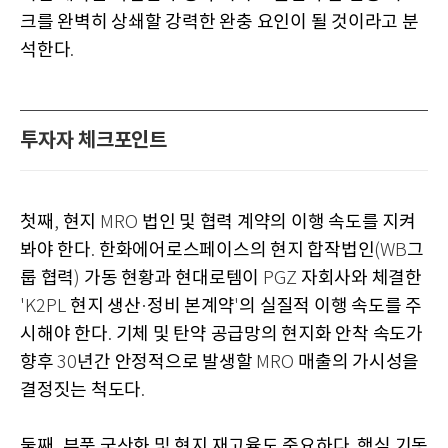
크를 완벽히 상쇄할 강력한 완충 요인이 될 것이라고 분
석한다
.
투자자 체크포인트
첫째
현지
법인 및 협력 계약의 이행 속도를 지켜
,
MRO
봐야 한다
한화에어로스페이스의 현지 합작법인
그
.
(WB
룹 협력
가동 현황과 현대로템이
자회사와 체결한
)
PGZ
현지 생산
정비 본계약
의 실질적 이행 속도를 주
'K2PL
·
'
시해야 한다
기체 및 탄약 공급망의 현지화 안착 속도가
.
향후
년간 안정적으로 발생할
매출의 가시성을
30
MRO
결정짓는 척도다
.
둘째
부품 국산화 및 현지 재고율도 중요하다
핵심 기동
,
.