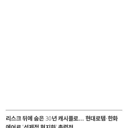
리스크 뒤에 숨은
년 캐시플로… 현대로템
한화
30
·
에어로
선제적 현지화
총력전
'
'