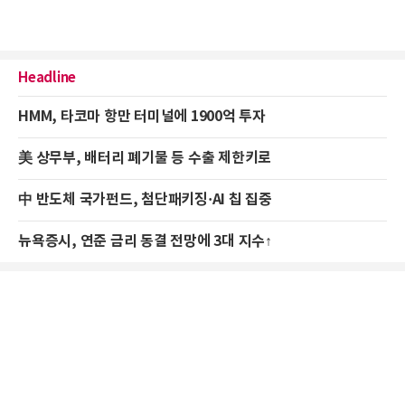
Headline
HMM, 타코마 항만 터미널에 1900억 투자
美 상무부, 배터리 폐기물 등 수출 제한키로
中 반도체 국가펀드, 첨단패키징·AI 칩 집중
뉴욕증시, 연준 금리 동결 전망에 3대 지수↑