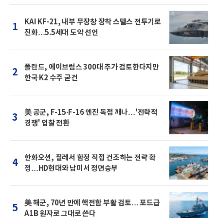
KAI KF-21, 내부 무장창 장착 스텔스 전투기로
1
진화…5.5세대 도약 선언
폴란드, 에이브럼스 300대 추가 검토한다지만
2
한국 K2 수주 굳건
美 공군, F-15·F-16 엔진 독점 깨나…'전략적
3
경쟁' 입찰 전환
한화오션, 칠레서 함정 직접 건조하는 전략 확
4
정…HD현대와 남미서 정면승부
美 해군, 70년 만에 핵전함 부활 검토… 포드급
5
A1B 원자로 그대로 쓴다