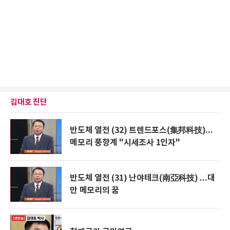
김대호 진단
반도체 열전 (32) 트렌드포스(集邦科技)...
메모리 풍향계 "시세조사 1인자"
반도체 열전 (31) 난야테크(南亞科技) ...대
만 메모리의 꿈