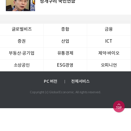
청개구리 국민연금
글로벌비즈
종합
금융
증권
산업
ICT
부동산·공기업
유통경제
제약∙바이오
소상공인
ESG경영
오피니언
PC 버전
전체서비스
Copyright (c) Global Economic. All rights reserved.