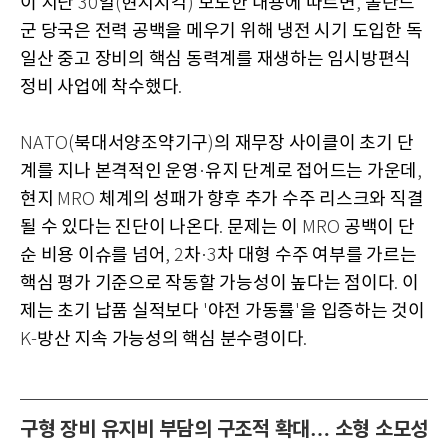
이 지난
일
현지시각
보도한 내용에 따르면
폴란드
30
(
)
,
군 당국은 전력 공백을 메우기 위해 냉전 시기 도입한 독
일산 중고 장비의 핵심 동력계를 재생하는 임시방편식
정비 사업에 착수했다
.
북대서양조약기구
의 재무장 사이클이 초기 단
NATO(
)
계를 지나 본격적인 운영
유지 단계로 접어드는 가운데
·
,
현지
체계의 성패가 향후 추가 수주 리스크와 직결
MRO
될 수 있다는 진단이 나온다
문제는 이
공백이 단
.
MRO
순 비용 이슈를 넘어
차
차 대형 수주 여부를 가르는
, 2
·3
핵심 평가 기준으로 작동할 가능성이 높다는 점이다
이
.
제는 초기 납품 실적보다
야전 가동률
을 입증하는 것이
'
'
방산 지속 가능성의 핵심 분수령이다
K-
.
구형 장비 유지비 부담의 구조적 확대… 소형 소모성