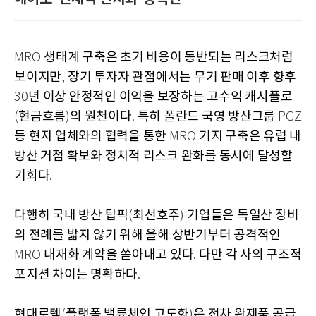
생태계 구축은 초기 비용이 동반되는 리스크처럼
MRO
보이지만
장기 투자자 관점에서는 무기 판매 이후 향후
,
년 이상 안정적인 이익을 보장하는 고수익 캐시플로
30
현금흐름
의 원천이다
특히 폴란드 국영 방산그룹
(
)
.
PGZ
등 현지 업체와의 협력을 통한
기지 구축은 유럽 내
MRO
방산 거점 확보와 정치적 리스크 완화를 동시에 달성할
기회다
.
다행히 국내 방산 탑픽
최선호주
기업들은 독일산 장비
(
)
의 전례를 밟지 않기 위해 올해 상반기부터 공격적인
내재화 계약을 쏟아내고 있다
다만 각 사의 구조적
MRO
.
포지션 차이는 명확하다
.
현대로템
플랫폼 밸류체인 고도화
은 전차 완제품 공급
(
)