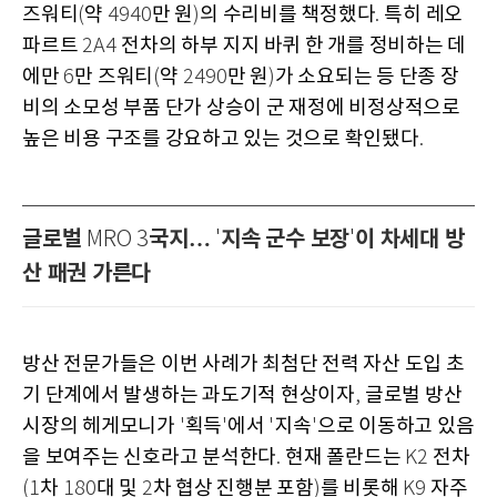
즈워티
약
만 원
의 수리비를 책정했다
특히 레오
(
4940
)
.
파르트
전차의 하부 지지 바퀴 한 개를 정비하는 데
2A4
에만
만 즈워티
약
만 원
가 소요되는 등 단종 장
6
(
2490
)
비의 소모성 부품 단가 상승이 군 재정에 비정상적으로
높은 비용 구조를 강요하고 있는 것으로 확인됐다
.
글로벌
국지…
지속 군수 보장
이 차세대 방
MRO 3
'
'
산 패권 가른다
방산 전문가들은 이번 사례가 최첨단 전력 자산 도입 초
기 단계에서 발생하는 과도기적 현상이자
글로벌 방산
,
시장의 헤게모니가
획득
에서
지속
으로 이동하고 있음
'
'
'
'
을 보여주는 신호라고 분석한다
현재 폴란드는
전차
.
K2
차
대 및
차 협상 진행분 포함
를 비롯해
자주
(1
180
2
)
K9