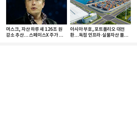
머스크, 자산 하루 새 126조 원
아시아 부호, 포트폴리오 대전
감소 추산… 스페이스X 주가 하
환…독점 인프라·실물자산 몰린
락 때문
다