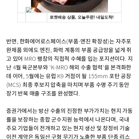
반면
한화에어로스페이스
부품
엔진 확장성
는 자주포
,
(
·
)
완제품 외에도 엔진
화력 계통의 부품 공급망을 넓게 쥐
,
고 있어
팽창의 직접적 수혜를 입는 포지션이다
지
MRO
.
난
월 육군본부와
해외 수출 협력
을 본격화한
4
'K-MRO
'
데 이어
월에는 유럽
거점이 될
포탄 공장
, 5
K9
155mm
최종 후보지 압축을 마치며 부품 수명 주기 동안
(MCS)
장기 반복 매출 구조를 완성했다
.
증권가에서는 방산 수출의 진정한 부가가치는 현지 가동
률을 보장하는 종합 군수지원 능력에서 나온다며
국내
,
주요 기업들이 전개하고 있는 현지 생산 및 창정비 기술
이전 계약은 독일산 구형 무기가 노출한 부품 단종 리스